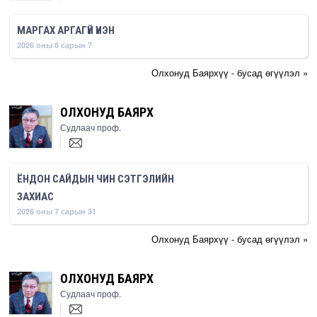
МАРГАХ АРГАГҮЙ ҮНЭН
2026 оны 8 сарын 7
Олхонуд Баярхүү - бусад өгүүлэл »
ОЛХОНУД БАЯРХҮҮ
Судлаач проф.
ЁНДОН САЙДЫН ЧИН СЭТГЭЛИЙН
ЗАХИАС
2026 оны 7 сарын 31
Олхонуд Баярхүү - бусад өгүүлэл »
ОЛХОНУД БАЯРХҮҮ
Судлаач проф.