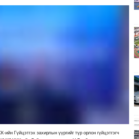
К-ийн Гүйцэтгэх захирлын үүргийг түр орлон гүйцэтгэгч