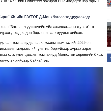
 ҮЦК" ХХК-ийн Гүйцэтгэх захирал Н.Гомбодорж нар гарын
бирж” ХК-ийн ГЗҮТОГ Д.Мөнхбатаас тодруулахад:
хээр “Зах зээл үүсгэгчийн үйл ажиллагааны журам”-ыг
хүрээнд хэд хэдэн бодлогын алхмуудыг хийсэн.
тгүүлсэн компаниудын арилжааны шимтгэлийг 2029 он
арилжааны мэдээллийг үнэ төлбөргүйгээр хүргэх зэрэг
ллээ олж үнэт цаасны компаниуд Монголын хөрөнгийн бирж
лжлүүлэн хийсээр байна” гэв.