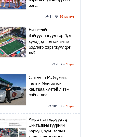
авна
1
|
59 минут
Бизнесийн
байгууллагууд гэр бүл,
хүүхдэд ээлтэй ямар
бодлого хэрэгжүүлдэг
вэ?
4
|
1 цаг
Сэтгүүлч Р.Эмүжин:
Талын Монголтой
хамтдаа хүчтэй л гэж
байна даа
261
|
1 цаг
Амралтын өдрүүдэд
Энхтайвны гүүрний
баруун, зүүн талын
туслах авто замыг