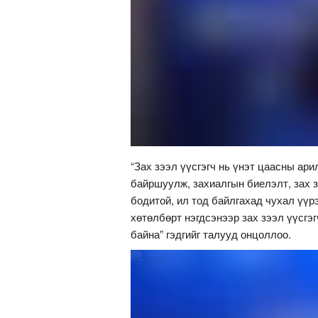
“Зах зээл үүсгэгч нь үнэт цаасны ар
байршуулж, захиалгын биелэлт, зах з
бодитой, ил тод байлгахад чухал үүрэ
хөтөлбөрт нэгдсэнээр зах зээл үүсгэ
байна” гэдгийг талууд онцоллоо.