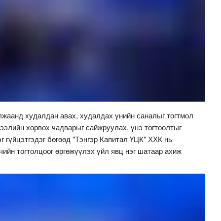
илжаанд худалдан авах, худалдах үнийн саналыг тогтмол
ээлийн хөрвөх чадварыг сайжруулах, үнэ тогтоолтыг
г гүйцэтгэдэг бөгөөд "Тэнгэр Капитал ҮЦК" ХХК нь
гчийн тогтолцоог өргөжүүлэх үйл явц нэг шатаар ахиж