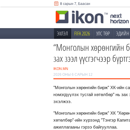
8 сарын 7, Баасан
ЭХЛЭЛ
FIFA 2026
УЛС ТӨР
ЭДИЙН 
“Монголын хөрөнгийн би
зах зээл үүсгэгчээр бүрт
IKON.MN
2026 ОНЫ 6 САРЫН 12
"Монголын хөрөнгийн бирж" ХК-ийн са
нэмэгдүүлэх тусгай хөтөлбөр" нь зах
эхэлжээ.
"Монголын хөрөнгийн бирж" ХК "Хөрөн
хөтөлбөр"-ийн хүрээнд "Тэнгэр Капита
ажиллагааны гэрээ байгууллаа.