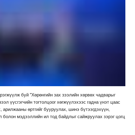
рэгжүүлж буй "Хөрөнгийн зах зээлийн хөрвөх чадварыг
зээл үүсгэгчийн тогтолцоог хөгжүүлэхээс гадна үнэт цаас
, арилжааны өртгийг бууруулах, шинэ бүтээгдэхүүн,
өл болон мэдээллийн ил тод байдлыг сайжруулах зэрэг цогц