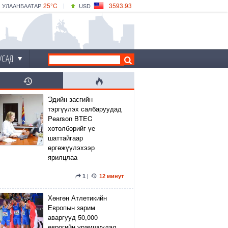
25°C
3593.93
УЛААНБААТАР
USD
|
29°C
ДАРХАН
532.39
CNY
26°C
ЭРДЭНЭТ
4149.01
EUR
УСАД
Эдийн засгийн
тэргүүлэх салбаруудад
Pearson BTEC
хөтөлбөрийг үе
шаттайгаар
өргөжүүлэхээр
ярилцлаа
1
|
12 минут
Хөнгөн Атлетикийн
Европын зарим
аваргууд 50,000
еврогийн урамшуулал