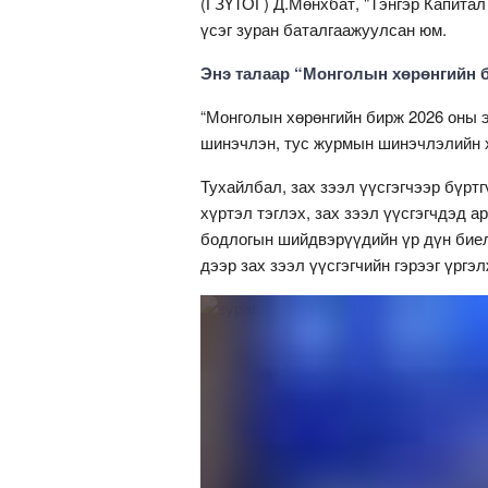
(ГЗҮТОГ) Д.Мөнхбат, "Тэнгэр Капитал
үсэг зуран баталгаажуулсан юм.
Энэ талаар “Монголын хөрөнгийн 
“Монголын хөрөнгийн бирж 2026 оны э
шинэчлэн, тус журмын шинэчлэлийн 
Тухайлбал, зах зээл үүсгэгчээр бүр
хүртэл тэглэх, зах зээл үүсгэгчдэд 
бодлогын шийдвэрүүдийн үр дүн бие
дээр зах зээл үүсгэгчийн гэрээг үргэ