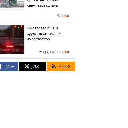
хааж, засварлана
1 цаг
Он гарсаар 43,131
суудлын автомашин
импортолжээ
4
|
6
|
2 цаг
ЦУОШГ: Голд ороод хөл
ТААЛАХ
ДАГАХ
ХОЛБОХ
тулахгүй бол буц. Усны
урсгал, нүх, хуйлрал
гэнэт хүнийг татаж
живэхэд хүргэдэг
9
|
1
|
3 цаг
Монелийн гудамжны
авто замын
хөдөлгөөнийг өнөөдөр
орой хаана