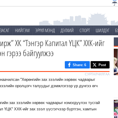
ЗАСАГ
НИЙГЭМ
ЭРҮҮЛ МЭНД
ДЭЛХИЙ
СПОРТ
ШИЛДЭГ
Б
рж” ХК “Тэнгэр Капитал ҮЦК” ХХК-ийг
гэн гэрээ байгуулжээ
Share
: 6
Post
СУРТАЛЧИЛГАА
наачилсан "Хөрөнгийн зах зээлийн хөрвөх чадварыг
 зээлийн оролцогч талуудыг дэмжлэгээр үр дүнгээ өгч
гийн зах зээлийн хөрвөх чадварыг нэмэгдүүлэх тусгай
л ҮЦК" ХХК-ийг зах зээл үүсгэгчээр бүртгэн, хамтын