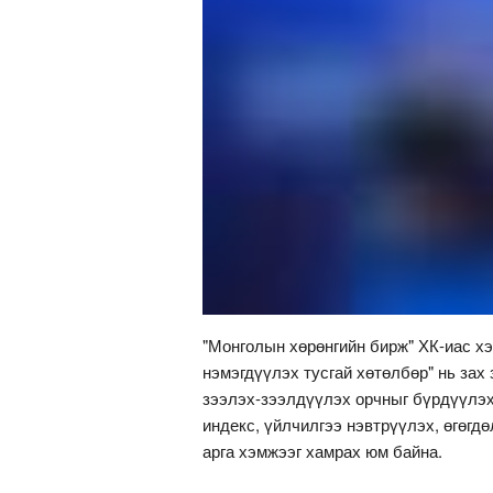
"Монголын хөрөнгийн бирж" ХК-иас хэ
нэмэгдүүлэх тусгай хөтөлбөр" нь зах 
зээлэх-зээлдүүлэх орчныг бүрдүүлэх
индекс, үйлчилгээ нэвтрүүлэх, өгөгд
арга хэмжээг хамрах юм байна.