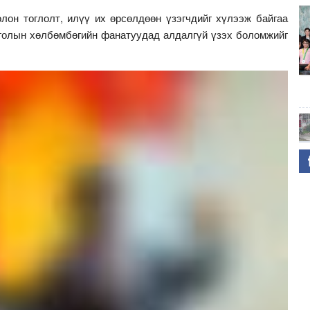
лон тоглолт, илүү их өрсөлдөөн үзэгчдийг хүлээж байгаа
онголын хөлбөмбөгийн фанатуудад алдалгүй үзэх боломжийг