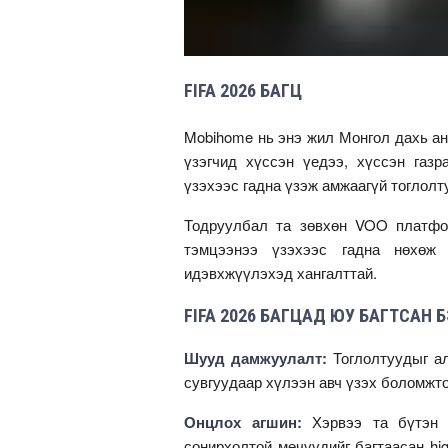
FIFA 2026 БАГЦ
Mobihome нь энэ жил Монгол дахь ан
үзэгчид хүссэн үедээ, хүссэн газ
үзэхээс гадна үзэж амжаагүй тоглолт
Тодруулбал та зөвхөн VOO платфо
тэмцээнээ үзэхээс гадна нөхөж
идэвхжүүлэхэд хангалттай.
FIFA 2026 БАГЦАД ЮУ БАГТСАН Б
Шууд дамжуулалт:
Тоглолтуудыг а
сувгуудаар хүлээн авч үзэх боломжто
Онцлох агшин:
Хэрвээ та бүтэн т
сонирхолтой мөчүүдийг багтаасан hi