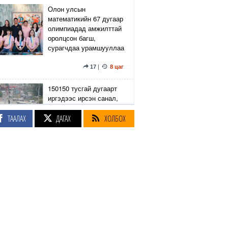
Олон улсын
математикийн 67 дугаар
олимпиадад амжилттай
оролцсон багш,
сурагчдаа урамшууллаа
17
|
8 цаг
150150 тусгай дугаарт
иргэдээс ирсэн санал,
гомдлыг нийслэлийн
эрх бүхий 23 албан
ТААЛАХ
ДАГАХ
ХОЛБОХ
тушаалтан хэрхэн
шийдвэрлэснийг
хянадаг болно
8
|
8 цаг
З.Төмөртөмөө: Хэн
нэгний харилцаа
хандлага, үл тоосон
байдлаас болж өргөдөл
нэмэгдэж байна