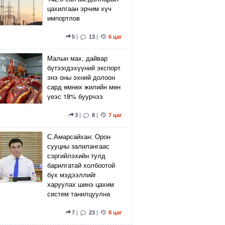
цахилгаан эрчим хүч
импортлов
5
|
13
|
6 цаг
Малын мах, дайвар
бүтээгдэхүүний экспорт
энэ оны эхний долоон
сард өмнөх жилийн мөн
үеэс 18% буурчээ
3
|
8
|
7 цаг
С.Амарсайхан: Орон
сууцны залилангаас
сэргийлэхийн тулд
барилгатай холбоотой
бүх мэдээллийг
харуулах шинэ цахим
систем танилцуулна
7
|
23
|
8 цаг