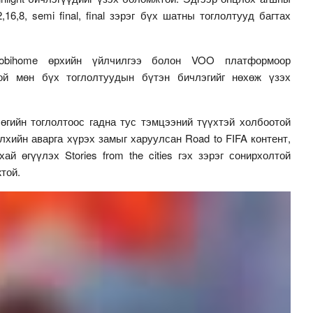
,16,8, semi final, final зэрэг бүх шатны тоглолтууд багтах
obihome өрхийн үйлчилгээ болон VOO платформоор
ой мөн бүх тоглолтуудын бүтэн бичлэгийг нөхөж үзэх
өгийн тоглолтоос гадна тус тэмцээний түүхтэй холбоотой
элхийн аварга хүрэх замыг харуулсан Road to FIFA контент,
ай өгүүлэх Stories from the cities гэх зэрэг сонирхолтой
той.