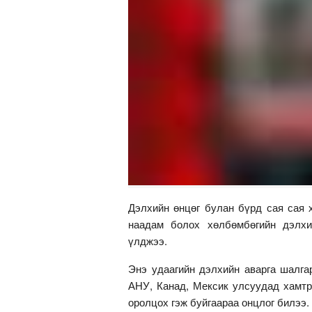
Дэлхийн өнцөг булан бүрд сая сая 
наадам болох хөлбөмбөгийн дэлхи
үлджээ.
Энэ удаагийн дэлхийн аварга шалга
АНУ, Канад, Мексик улсуудад хамтра
оролцох гэж буйгаараа онцлог билээ.