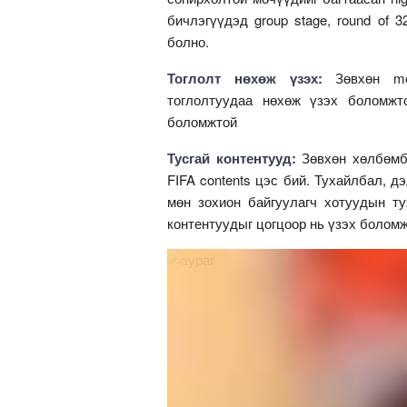
бичлэгүүдэд group stage, round of 32
болно.
Тоглолт нөхөж үзэх:
Зөвхөн m
тоглолтуудаа нөхөж үзэх боломжт
боломжтой
Тусгай контентууд:
Зөвхөн хөлбөмб
FIFA contents цэс бий. Тухайлбал, д
мөн зохион байгуулагч хотуудын тух
контентуудыг цогцоор нь үзэх боломж