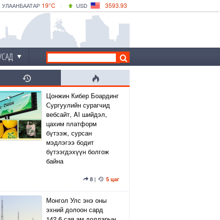
19°C
3593.93
УЛААНБААТАР
USD
|
21°C
ДАРХАН
532.39
CNY
18°C
ЭРДЭНЭТ
4149.01
EUR
УСАД
Цонжин Кибер Боардинг
Сургуулийн сурагчид
вебсайт, AI шийдэл,
цахим платформ
бүтээж, сурсан
мэдлэгээ бодит
бүтээгдэхүүн болгож
байна
8
|
5 цаг
Монгол Улс энэ оны
эхний долоон сард
142.6 сая ам.долларын