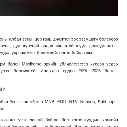
хны албан ёсны, цор ганц дижитал эрх эзэмшигч болсноор
раасаа, дуу дүрсний өндөр чанартай шууд дамжуулалтыг
уудаа ухрааж үзэх боломжийг олгож байгаа юм.
рм болон Mobihome өрхийн үйлчилгээгээр хүссэн үедээ
 үзэх боломжтой. Ингэхдээ ердөө FIFA 2026 багцыг
Э?
лбан ёсны эрхтэйгээр MNB, EDU, NTV, Nsports, Suld зэрэг
й.
оглолт үзэх завгүй байгаа бол тоглолтуудын хамгийн
ghlight бичлэгүүдийг үзэх боломжтой. Эдгээр онцлох агшны