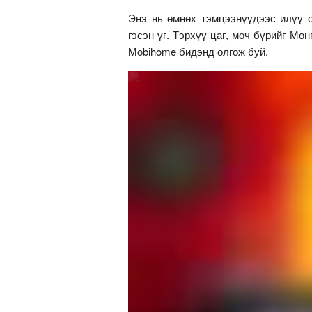
Энэ нь өмнөх тэмцээнүүдээс илүү о
гэсэн үг. Тэрхүү цаг, мөч бүрийг М
Mobihome бидэнд олгож буй.