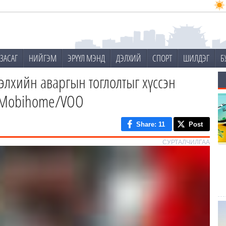
ЗАСАГ
НИЙГЭМ
ЭРҮҮЛ МЭНД
ДЭЛХИЙ
СПОРТ
ШИЛДЭГ
Б
дэлхийн аваргын тоглолтыг хүссэн
э: Mobihome/VOO
Share
: 11
Post
СУРТАЛЧИЛГАА