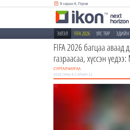
8 сарын 6, Пүрэв
ЭХЛЭЛ
FIFA 2026
УЛС ТӨР
ЭДИЙН 
FIFA 2026 багцаа аваад 
газраасаа, хүссэн үедэ
СУРТАЛЧИЛГАА
2026 ОНЫ 6 САРЫН 12