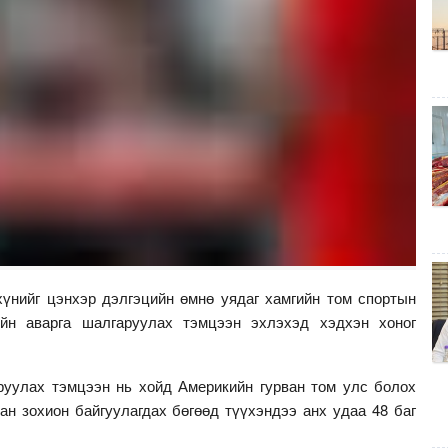
хүнийг цэнхэр дэлгэцийн өмнө уядаг хамгийн том спортын
йн аварга шалгаруулах тэмцээн эхлэхэд хэдхэн хоног
руулах тэмцээн нь хойд Америкийн гурван том улс болох
н зохион байгуулагдах бөгөөд түүхэндээ анх удаа 48 баг