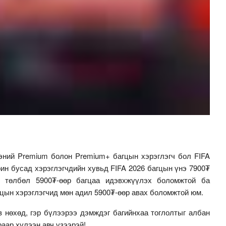
эний Premium болон Premium+ багцын хэрэглэгч бол FIFA
рин бусад хэрэглэгчдийн хувьд FIFA 2026 багцын үнэ 7900₮
ө төлбөл 5900₮-өөр багцаа идэвхжүүлэх боломжтой ба
цын хэрэглэгчид мөн адил 5900₮-өөр авах боломжтой юм.
 нөхөд, гэр бүлээрээ дэмждэг багийнхаа тоглолтыг албан
раар хүлээн авч үзээрэй!