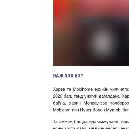
ЯАЖ ҮЗЭХ ВЭ?
Хэрэв та Mobihome өрхийн үйлчилгэ
2026 багц танд үнэгүй дагалдана. Ха
байна, харин Моnрау-ээр төлбөрө
Mobicom-ийн Нуреr болон Мymobi баг
Та амжиж багцаа идэвхжүүлээд, найз
ёсны эрхтэйгээр, хамгийн өндөр чана