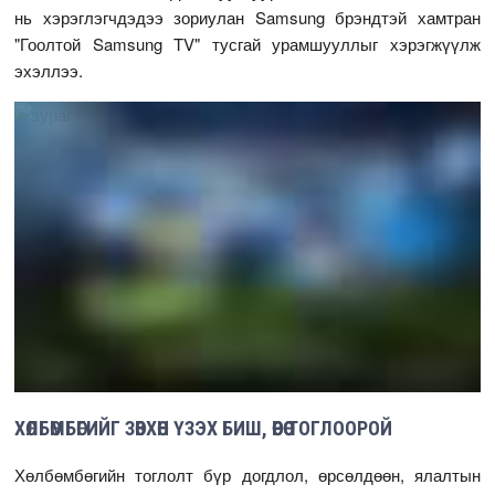
нь хэрэглэгчдэдээ зориулан Samsung брэндтэй хамтран
"Гоолтой Samsung TV" тусгай урамшууллыг хэрэгжүүлж
эхэллээ.
ХӨЛБӨМБӨГИЙГ ЗӨВХӨН ҮЗЭХ БИШ, ӨӨРӨӨ ТОГЛООРОЙ
Хөлбөмбөгийн тоглолт бүр догдлол, өрсөлдөөн, ялалтын