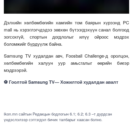
Дэлхийн хөлбөмбөгийн хамгийн том баярын хүрээнд PC
mall нь хэрэглэгчдэдээ зөвхөн бүтээгдэхүүн санал болгоод
зогсохгүй, спортын догдлолыг илүү ойроос мэдрэх
боломжийг бүрдүүлж байна.
Samsung TV худалдан авч, Foosball Challenge-д оролцон,
хөлбөмбөгийн халуун уур амьсгалыг өөрийн биеэр
мэдрээрэй.
⚽ Гоолтой Samsung TV— Хожилтой худалдан авалт
ikon.mn сайтын Редакцын бодлогын 6.1; 6.2; 6.3 –т дурдсан
үндэслэлээр сэтгэгдэл бичих талбарыг хаасан болно.