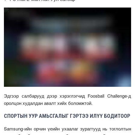
Эдгээр салбарууд дээр хэрэглэгчид Foosball Challenge-д
оролцон худалдан авалт хийх боломжтой.
СПОРТЫН УУР АМЬСГАЛЫГ ГЭРТЭЭ ИЛҮҮ БОДИТООР
Samsung-ийн орчин үеийн ухаалаг зурагтууд нь тоглолтын