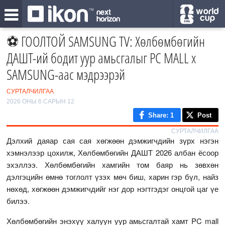
⚽ ГООЛТОЙ SAMSUNG TV: Хөлбөмбөгийн
ДАШТ-ий бодит уур амьсгалыг PC MALL x
SAMSUNG-аас мэдрээрэй
СУРТАЛЧИЛГАА
2026 ОНЫ 6 САРЫН 12
Share
: 1
Post
СУРТАЛЧИЛГАА
Дэлхий даяар сая сая хөгжөөн дэмжигчдийн зүрх нэгэн
хэмнэлээр цохилж, Хөлбөмбөгийн ДАШТ 2026 албан ёсоор
эхэллээ. Хөлбөмбөгийн хамгийн том баяр нь зөвхөн
дэлгэцийн өмнө тоглолт үзэх мөч биш, харин гэр бүл, найз
нөхөд, хөгжөөн дэмжигчдийг нэг дор нэгтгэдэг онцгой цаг үе
билээ.
Хөлбөмбөгийн энэхүү халуун уур амьсгалтай хамт PC mall