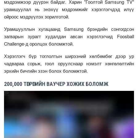
мэдрэмжээр дүүрэн байдаг. Харин "Гоолтой Samsung TV"
урамшуулал нь энэхүү мэдрэмжийг хэрэглэгчдэд илүү
ойроос мэдрүүлэх зорилготой.
Урамшууллын хугацаанд Samsung брэндийн сонгогдсон
загварын зурагт худалдан авсан хэрэглэгчид Foosball
Challenge-д оролцох боломжтой.
Хэрэглэгч бүр тоглолтын ширээний хөлбөмбөг дээр ур
чадвараа сорьж, гоол оруулснаар нэмэлт хөнгөлөлтийн
эрхийн бичгийн эзэн болох боломжтой.
200,000 ТӨГРӨГИЙН ВАУЧЕР ХОЖИХ БОЛОМЖ