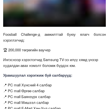
Foosball Challenge-д амжилттай буюу ялагч болсон
хэрэглэгчид:
🏆 200,000 төгрөгийн ваучер
Ингэснээр хэрэглэгчид Samsung TV-ээ илүү хямд үнээр
худалдан авах нэмэлт боломж бүрдэх юм.
Урамшуулал хэрэгжиж буй салбарууд:
📍 PC mall Хүнсний 4 салбар
📍 PC mall Өргөө салбар
📍 PC mall Баянзүрх салбар
📍 PC mall Мишээл салбар
📍 PC mall E-Mart Хан-Уул салбар