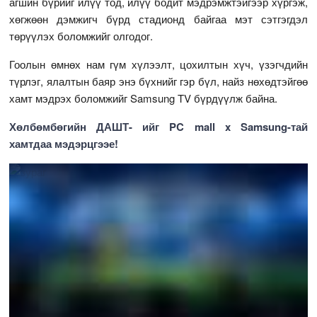
агшин бүрийг илүү тод, илүү бодит мэдрэмжтэйгээр хүргэж,
хөгжөөн дэмжигч бүрд стадионд байгаа мэт сэтгэгдэл
төрүүлэх боломжийг олгодог.
Гоолын өмнөх нам гүм хүлээлт, цохилтын хүч, үзэгчдийн
түрлэг, ялалтын баяр энэ бүхнийг гэр бүл, найз нөхөдтэйгөө
хамт мэдрэх боломжийг Samsung TV бүрдүүлж байна.
Хөлбөмбөгийн ДАШТ- ийг PC mall x Samsung-тай
хамтдаа мэдэрцгээе!