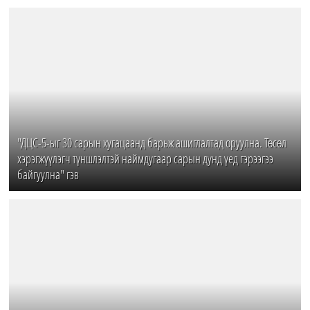
"ДЦС-5-ыг 30 сарын хугацаанд барьж ашиглалтад оруулна. Төсөл
хэрэгжүүлэгч түншлэлтэй наймдугаар сарын дунд үед гэрээгээ
байгуулна" гэв