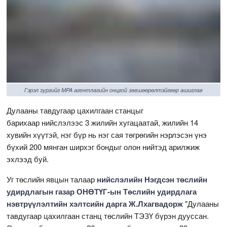
Гэрэл зургийг MPA агентлагийн онцгой зөвшөөрөлтэйгөөр ашиглав
Дулааны тавдугаар цахилгаан станцыг
барихаар нийслэлээс 3 жилийн хугацаатай, жилийн 14
хувийн хүүтэй, нэг бүр нь нэг сая төгрөгийн нэрлэсэн үнэ
бүхий 200 мянган ширхэг бондыг олон нийтэд арилжиж
эхлээд буй.
Уг төслийн явцын талаар
нийслэлийн Нэгдсэн төслийн
удирдлагын газар ОНӨТҮГ-ын Төслийн удирдлага
нэвтрүүлэлтийн хэлтсийн дарга Ж.Лхагвадорж
"Дулааны
тавдугаар цахилгаан станц төслийн ТЭЗҮ бүрэн дууссан.