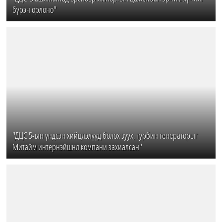
бүрэн орлоно"
"ДЦС 5-ын үндсэн хийцлэлүүд болох зуух, турбин генераторыг
Митайм интернэйшнл компани захиалсан"