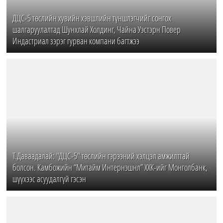
ДЦС-5 төслийн хувийн хэвшлийн түншлэгчийг сонгох
шалгаруулалтад Шунхлай Холдинг, Чайна Уэстэрн Повер
Индастриал зэрэг гурван компани багтжээ
Т.Даваадалай: "ДЦС-5" төслийн гэрээний хэлцэл амжилттай
болсон. Камбожийн “Митайм Интернэшнл” ХХК-ийг Монголбанк,
шүүхээс асуудалгүй гэсэн