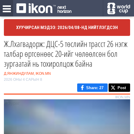
ХУУЧИРСАН МЭДЭЭ: 2026/04/08-НД НИЙТЛЭГДСЭН
Ж.Лхагвадорж: ДЦС-5 төслийн трасст 26 нэгж
талбар өртсөнөөс 20-ийг чөлөөлсөн бол
зургаатай нь тохиролцож байна
Д.ЯНЖИНДУЛАМ, IKON.MN
2026 ОНЫ 4 САРЫН 8
Share
: 27
Post
IKON.MN