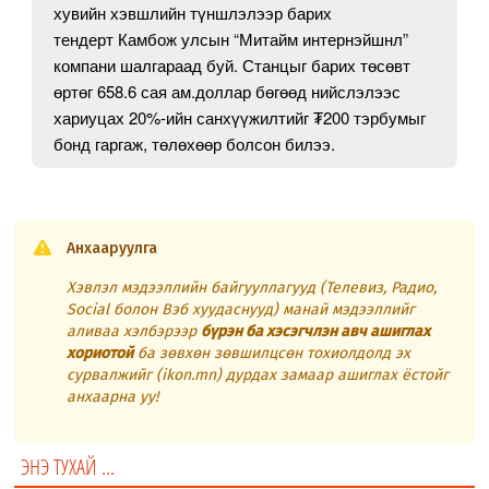
хувийн хэвшлийн түншлэлээр барих
тендерт Камбож улсын “Митайм интернэйшнл”
компани шалгараад буй. Станцыг барих төсөвт
өртөг 658.6 сая ам.доллар бөгөөд нийслэлээс
хариуцах 20%-ийн санхүүжилтийг ₮200 тэрбумыг
бонд гаргаж, төлөхөөр болсон билээ.
Анхааруулга
Хэвлэл мэдээллийн байгууллагууд (Телевиз, Радио,
Social болон Вэб хуудаснууд) манай мэдээллийг
аливаа хэлбэрээр
бүрэн ба хэсэгчлэн авч ашиглах
хориотой
ба зөвхөн зөвшилцсөн тохиолдолд эх
сурвалжийг (ikon.mn) дурдах замаар ашиглах ёстойг
анхаарна уу!
ЭНЭ ТУХАЙ ...