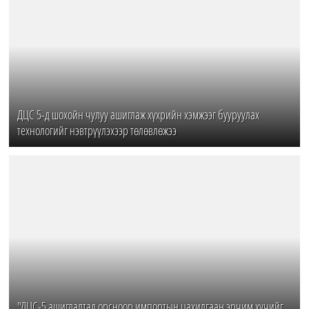
ДЦС 5-д шохойн чулуу ашиглаж хүхрийн хэмжээг бууруулах
технологийг нэвтрүүлэхээр төлөвлөжээ
"ДЦС-5 ашиглалтад орсноор импортын цахилгаан эрчим хүчийг