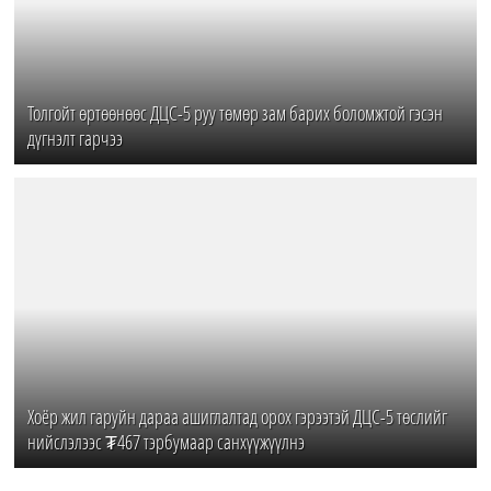
Толгойт өртөөнөөс ДЦС-5 руу төмөр зам барих боломжтой гэсэн
дүгнэлт гарчээ
Хоёр жил гаруйн дараа ашиглалтад орох гэрээтэй ДЦС-5 төслийг
нийслэлээс ₮467 тэрбумаар санхүүжүүлнэ