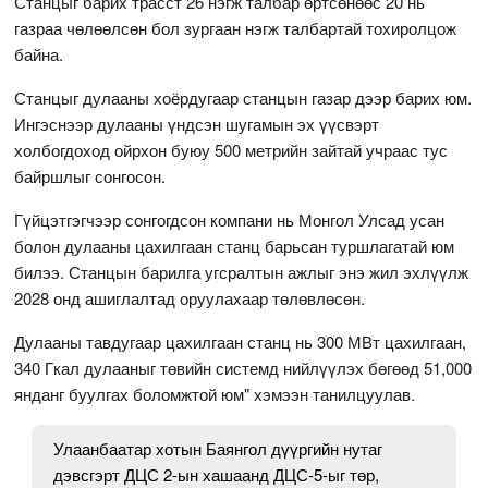
Станцыг барих трасст 26 нэгж талбар өртсөнөөс 20 нь
газраа чөлөөлсөн бол зургаан нэгж талбартай тохиролцож
байна.
Станцыг дулааны хоёрдугаар станцын газар дээр барих юм.
Ингэснээр дулааны үндсэн шугамын эх үүсвэрт
холбогдоход ойрхон буюу 500 метрийн зайтай учраас тус
байршлыг сонгосон.
Гүйцэтгэгчээр сонгогдсон компани нь Монгол Улсад усан
болон дулааны цахилгаан станц барьсан туршлагатай юм
билээ. Станцын барилга угсралтын ажлыг энэ жил эхлүүлж
2028 онд ашиглалтад оруулахаар төлөвлөсөн.
Дулааны тавдугаар цахилгаан станц нь 300 МВт цахилгаан,
340 Гкал дулааныг төвийн системд нийлүүлэх бөгөөд 51,000
янданг буулгах боломжтой юм" хэмээн танилцуулав.
Улаанбаатар хотын Баянгол дүүргийн нутаг
дэвсгэрт ДЦС 2-ын хашаанд ДЦС-5-ыг төр,