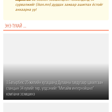
сурвалжийг (ikon.mn) дурдах замаар ашиглах ёстойг
анхаарна уу!
ЭНЭ ТУХАЙ ...
З.Батырбек: 25 жилийн хугацаанд Дулааны тавдугаар цахилгаан
станцын 34 хувийг төр, үлдсэнийг “Митайм интернэйшнл”
компани эзэмшинэ