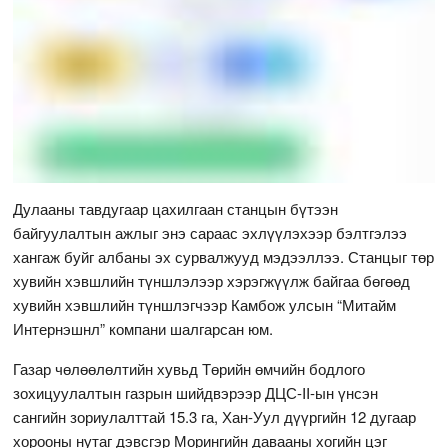
Дулааны тавдугаар цахилгаан станцын бүтээн
байгуулалтын ажлыг энэ сараас эхлүүлэхээр бэлтгэлээ
хангаж буйг албаны эх сурвалжууд мэдээллээ. Станцыг төр
хувийн хэвшлийн түншлэлээр хэрэгжүүлж байгаа бөгөөд
хувийн хэвшлийн түншлэгчээр Камбож улсын “Митайм
Интернэшнл” компани шалгарсан юм.
Газар чөлөөлөлтийн хувьд Төрийн өмчийн бодлого
зохицуулалтын газрын шийдвэрээр ДЦС-II-ын үнсэн
сангийн зориулалттай 15.3 га, Хан-Уул дүүргийн 12 дугаар
хорооны нутаг дэвсгэр Морингийн давааны хогийн цэг