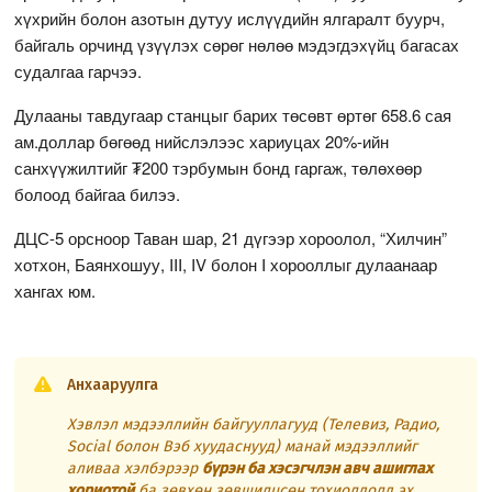
хүхрийн болон азотын дутуу ислүүдийн ялгаралт буурч,
байгаль орчинд үзүүлэх сөрөг нөлөө мэдэгдэхүйц багасах
судалгаа гарчээ.
Дулааны тавдугаар станцыг барих төсөвт өртөг 658.6 сая
ам.доллар бөгөөд нийслэлээс хариуцах 20%-ийн
санхүүжилтийг ₮200 тэрбумын бонд гаргаж, төлөхөөр
болоод байгаа билээ.
ДЦС-5 орсноор Таван шар, 21 дүгээр хороолол, “Хилчин”
хотхон, Баянхошуу, III, IV болон I хорооллыг дулаанаар
хангах юм.
Анхааруулга
Хэвлэл мэдээллийн байгууллагууд (Телевиз, Радио,
Social болон Вэб хуудаснууд) манай мэдээллийг
аливаа хэлбэрээр
бүрэн ба хэсэгчлэн авч ашиглах
хориотой
ба зөвхөн зөвшилцсөн тохиолдолд эх