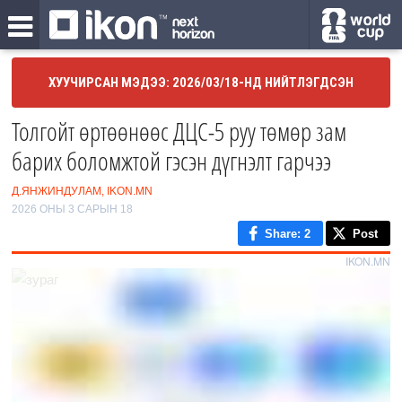
ХУУЧИРСАН МЭДЭЭ: 2026/03/18-НД НИЙТЛЭГДСЭН
Толгойт өртөөнөөс ДЦС-5 руу төмөр зам
барих боломжтой гэсэн дүгнэлт гарчээ
Д.ЯНЖИНДУЛАМ, IKON.MN
2026 ОНЫ 3 САРЫН 18
Share
: 2
Post
IKON.MN