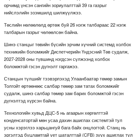
орчимд үнсэн сангийн зориулалттай 39 га газрыг
нийслэлийн эзэмшилд шилжүүлжээ.
Төслийн нөлөөлөлд өртөж буй 26 нэгж талбараас 22 нэгж
талбарын газрыг чөлөөлсөн байна.
Шинэ станцыг төвийн бүсийн эрчим хүчний системд холбох
техникийн боломжийг Диспетчерийн Үндэсний Төв судалж,
2027-2028 оны түвшинд нэгдсэн сүлжээнд холбох
боломжтой гэсэн дүгнэлт гаргажээ.
Станцын түлшийг тээвэрлэхэд Улаанбаатар төмөр замын
Толгойт өртөөнөөс салбар төмөр зам татах боломжийг
судалж, шинэ салбар төмөр зам барих боломжтой гэсэн
дүгнэлтэд хүрсэн байна.
Технологийн хувьд ДЦС-5 нь агаарын хөргөлттэй
конденсатортай мөн усаа дахин ашиглах системтэй тул
усны хэрэглээ харьцангуй бага байх онцлогтой. Станц нь
эргэлтэд буцламтгай үет шаталттай (CFB) зуух ашиглах тул