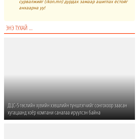
сурвалжийг (ikon.mn) дурдах замаар ашиглах ёстойг
анхаарна уу!
ЭНЭ ТУХАЙ ...
ДЦС-5 төслийн хувийн хэвшлийн түншлэгчийг сонгохоор заасан
хугацаанд хоёр компани саналаа ирүүлсэн байна