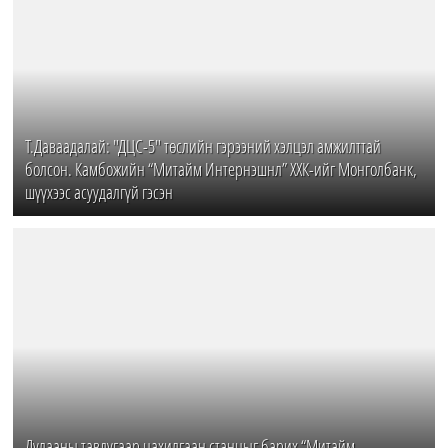
Т.Даваадалай: "ДЦС-5" төслийн гэрээний хэлцэл амжилттай
болсон. Камбожийн “Митайм Интернэшнл” ХХК-ийг Монголбанк,
шүүхээс асуудалгүй гэсэн
Дулааны тавдугаар цахилгаан станцыг барих “Митайм