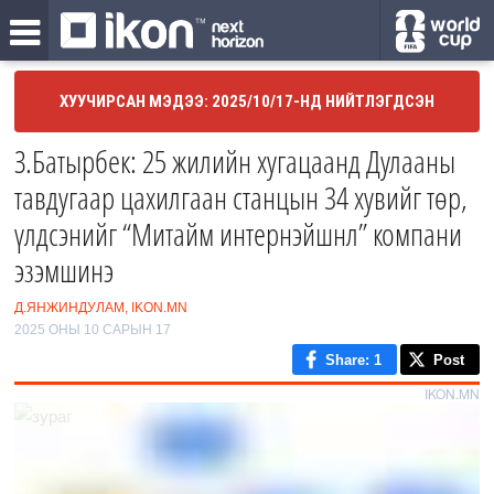
ХУУЧИРСАН МЭДЭЭ: 2025/10/17-НД НИЙТЛЭГДСЭН
З.Батырбек: 25 жилийн хугацаанд Дулааны
тавдугаар цахилгаан станцын 34 хувийг төр,
үлдсэнийг “Митайм интернэйшнл” компани
эзэмшинэ
Д.ЯНЖИНДУЛАМ, IKON.MN
2025 ОНЫ 10 САРЫН 17
Share
: 1
Post
IKON.MN