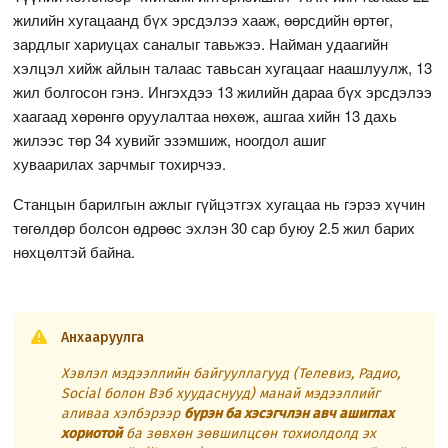
жилийн хугацаанд бүх эрсдэлээ хааж, өөрсдийн өртөг,
зардлыг хариуцах саналыг тавьжээ. Найман удаагийн
хэлцэл хийж айлын талаас тавьсан хугацааг наашлуулж, 13
жил болгосон гэнэ. Ингэхдээ 13 жилийн дараа бүх эрсдэлээ
хаагаад хөрөнгө оруулалтаа нөхөж, ашгаа хийн 13 дахь
жилээс төр 34 хувийг эзэмшиж, ноогдол ашиг
хуваарилах зарчмыг тохирчээ.
Станцын барилгын ажлыг гүйцэтгэх хугацаа нь гэрээ хүчин
төгөлдөр болсон өдрөөс эхлэн 30 сар буюу 2.5 жил барих
нөхцөлтэй байна.
Анхааруулга
Хэвлэл мэдээллийн байгууллагууд (Телевиз, Радио,
Social болон Вэб хуудаснууд) манай мэдээллийг
аливаа хэлбэрээр
бүрэн ба хэсэгчлэн авч ашиглах
хориотой
ба зөвхөн зөвшилцсөн тохиолдолд эх