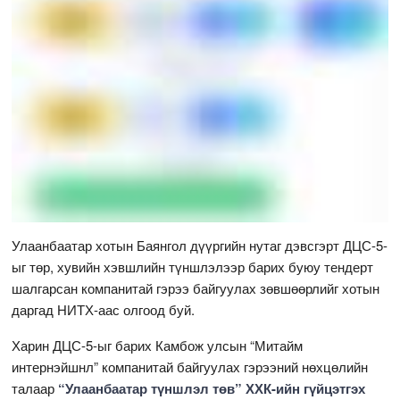
Улаанбаатар хотын Баянгол дүүргийн нутаг дэвсгэрт ДЦС-5-
ыг төр, хувийн хэвшлийн түншлэлээр барих буюу тендерт
шалгарсан компанитай гэрээ байгуулах зөвшөөрлийг хотын
даргад НИТХ-аас олгоод буй.
Харин ДЦС-5-ыг барих Камбож улсын “Митайм
интернэйшнл” компанитай байгуулах гэрээний нөхцөлийн
талаар
“Улаанбаатар түншлэл төв” ХХК-ийн гүйцэтгэх