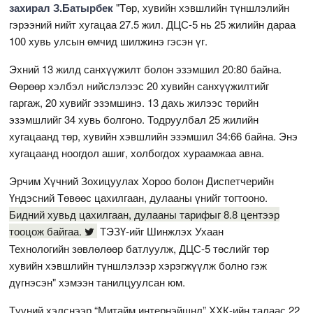
захирал З.Батырбек
"Төр, хувийн хэвшлийн түншлэлийн
гэрээний нийт хугацаа 27.5 жил. ДЦС-5 нь 25 жилийн дараа
100 хувь улсын өмчид шилжинэ гэсэн үг.
Эхний 13 жилд санхүүжилт болон эзэмшил 20:80 байна.
Өөрөөр хэлбэл нийслэлээс 20 хувийн санхүүжилтийг
гаргаж, 20 хувийг эзэмшинэ. 13 дахь жилээс төрийн
эзэмшлийг 34 хувь болгоно. Тодруулбал 25 жилийн
хугацаанд төр, хувийн хэвшлийн эзэмшил 34:66 байна. Энэ
хугацаанд ноогдол ашиг, холбогдох хураамжаа авна.
Эрчим Хүчний Зохицуулах Хороо болон Диспетчерийн
Үндэсний Төвөөс цахилгаан, дулааны үнийг тогтооно.
Бидний хувьд цахилгаан, дулааны тарифыг 8.8 центээр
тооцож байгаа.
ТЭЗҮ-ийг Шинжлэх Ухаан
Технологийн зөвлөлөөр батлуулж, ДЦС-5 төслийг төр
хувийн хэвшлийн түншлэлээр хэрэгжүүлж болно гэж
дүгнэсэн" хэмээн танилцуулсан юм.
Түүний хэлснээр “Митайм интернэйшнл” ХХК-ийн талаас 22