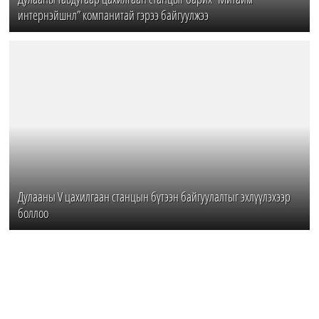
интернэйшнл” компанитай гэрээ байгуулжээ
Дулааны V цахилгаан станцын бүтээн байгуулалтыг эхлүүлэхээр
боллоо