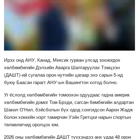
Ирэх онд АНУ, Канад, Мексик гурван улсад зохиогдох
хөлбөмбөгийн Дэлхийн Аварга Шалгаруулах Тэмцээн
(ДАШТ)-ий сугалаа орон нутгийн цагаар энэ сарын 5-нд
буюу Баасан гарагт АНУ-ын Вашингтон хотод болно.
Уг ёслолд хөлбөмбөгийн томоохон одуудаас гадна америк
хөлбөмбөгийн домог Том Брэди, сагсан бөмбөгийн алдартан
Шакил О'Нил, бэйсболын бүх одод сонгогдсон Аарон Жадж
болон хоккейн нэрт тамирчин Уэйн Гретцки нарын спортын
төлөөлөгчид оролцох юм.
2026 оны хөлбөмбөгийн ДАШТ түүхэндээ анх удаа 48 орон