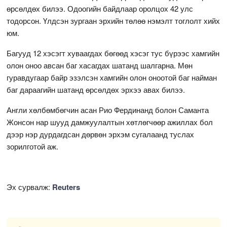
өрсөлдөх билээ. Одоогийн байдлаар оролцох 42 улс
тодорсон. Үлдсэн зургаан эрхийн төлөө нэмэлт тоглолт хийх
юм.
Багууд 12 хэсэгт хуваагдах бөгөөд хэсэг тус бүрээс хамгийн
олон оноо авсан баг хасагдах шатанд шалгарна. Мөн
гуравдугаар байр эзэлсэн хамгийн олон оноотой баг найман
баг дараагийн шатанд өрсөлдөх эрхээ авах билээ.
Англи хөлбөмбөгчин асан Рио Фердинанд болон Саманта
Жонсон нар шууд дамжуулалтын хөтлөгчөөр ажиллах бол
дээр нэр дурдагдсан дөрвөн эрхэм сугалаанд туслах
зорилготой аж.
Эх сурвалж:
Reuters