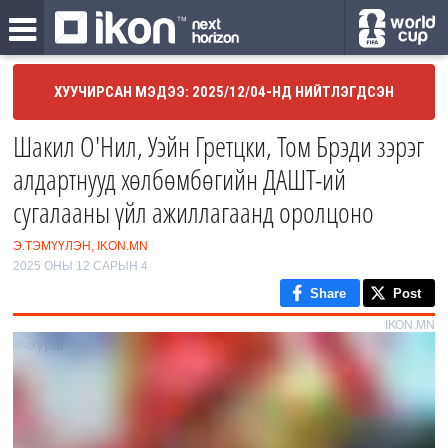
ХУУЧИРСАН МЭДЭЭ: 2025/12/04-НД НИЙТЛЭГДСЭН
Шакил О'Нил, Уэйн Гретцки, Том Брэди зэрэг
алдартнууд хөлбөмбөгийн ДАШТ-ий
сугалааны үйл ажиллагаанд оролцоно
Э.ТЭМҮҮЛЭН, IKON.MN
2025 ОНЫ 12 САРЫН 4
Share
Post
IKON.MN