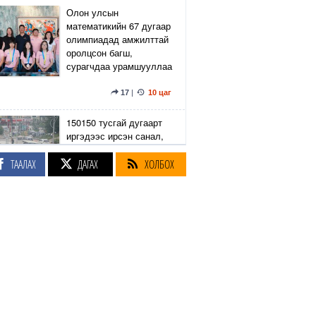
Олон улсын
математикийн 67 дугаар
олимпиадад амжилттай
оролцсон багш,
сурагчдаа урамшууллаа
17
|
10 цаг
150150 тусгай дугаарт
иргэдээс ирсэн санал,
гомдлыг нийслэлийн
эрх бүхий 23 албан
ТААЛАХ
ДАГАХ
ХОЛБОХ
тушаалтан хэрхэн
шийдвэрлэснийг
хянадаг болно
8
|
10 цаг
З.Төмөртөмөө: Хэн
нэгний харилцаа
хандлага, үл тоосон
байдлаас болж өргөдөл
нэмэгдэж байна