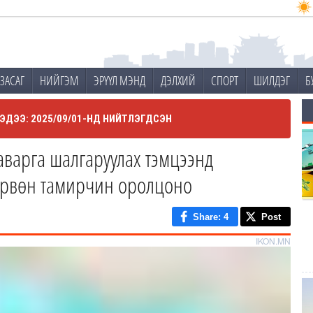
ЗАСАГ
НИЙГЭМ
ЭРҮҮЛ МЭНД
ДЭЛХИЙ
СПОРТ
ШИЛДЭГ
Б
ЭДЭЭ: 2025/09/01-НД НИЙТЛЭГДСЭН
аварга шалгаруулах тэмцээнд
дөрвөн тамирчин оролцоно
Share
: 4
Post
IKON.MN