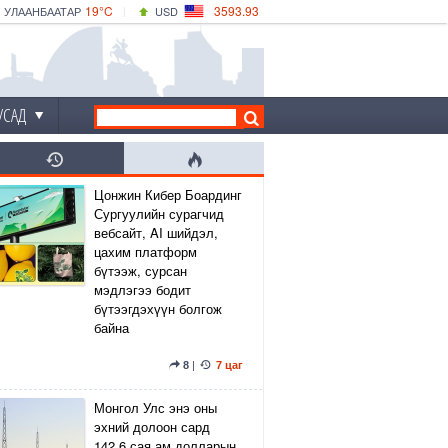
19°C
3593.93
УЛААНБААТАР
USD
|
21°C
ДАРХАН
532.39
CNY
18°C
ЭРДЭНЭТ
4149.01
EUR
УСАД
Цонжин Кибер Боардинг
Сургуулийн сурагчид
вебсайт, AI шийдэл,
цахим платформ
бүтээж, сурсан
мэдлэгээ бодит
бүтээгдэхүүн болгож
байна
8
|
7 цаг
Монгол Улс энэ оны
эхний долоон сард
142.6 сая ам.долларын