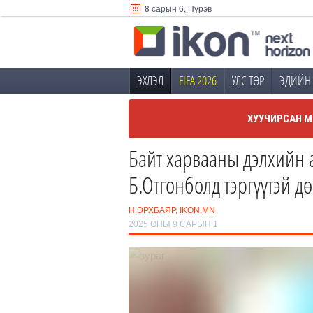
8 сарын 6, Пүрэв
ЭХЛЭЛ
FIFA 2026
УЛС ТӨР
ЭДИЙН 
ХУУЧИРСАН М
Байт харвааны дэлхийн 
Б.Отгонболд тэргүүтэй 
Н.ЭРХБАЯР, IKON.MN
2025 ОНЫ 9 САРЫН 1