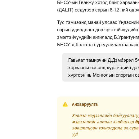
БНСУ-ын Гванжу хотод байт харваан
(ДАШТ) есдүгээр сарын 6-12-ний өдрү
Тус тэмцээнд манай улсаас Үндэсний
нарын удирдлага дор эрэгтэйчүүдийн
эмэгтэйчүүдийн ангилалд Б.Урантунга
БНСУ-д бэлтгэл сургуулилалтаа ханг
Гавьяат тамирчин Д.Дэмбэрэл 5
харвааны насанд хүрэгчдийн дэ
хүртсэн нь Монголын спортын са
Анхааруулга
Хэвлэл мэдээллийн байгууллагуу
мэдээллийг аливаа хэлбэрээр
б
зөвшилцсөн тохиолдолд эх сурв
уу!