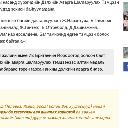
ы насанд хүрэгчдийн Дэлхийн Аварга Шалгаруулах Тэмцээн
үдэд зохион байгуулагдана.
 шигшээ багийн дасгалжуулагч Ж.Нарантуяа, Б.Ганзориг
 ангилалд Ж.Гантөгс, Б.Отгонболд, Д.Дашнамжил,
лаг нар өрсөлдөнө. Баг тамирчид өдгөө тэмцээн болох
аж байгаа аж.
4 жилийн өмнө Их Британийн Йорк хотод болсон байт
лхийн аварга шалгаруулах тэмцээнээс алтан медаль
лбараас төрөн гарсан анхны дэлхийн аварга билээ.
д (Телевиз, Радио, Social болон Вэб хуудаснууд) манай
үрэн ба хэсэгчлэн авч ашиглах хориотой
ба зөвхөн
алжийг (ikon.mn) дурдах замаар ашиглах ёстойг анхаарна