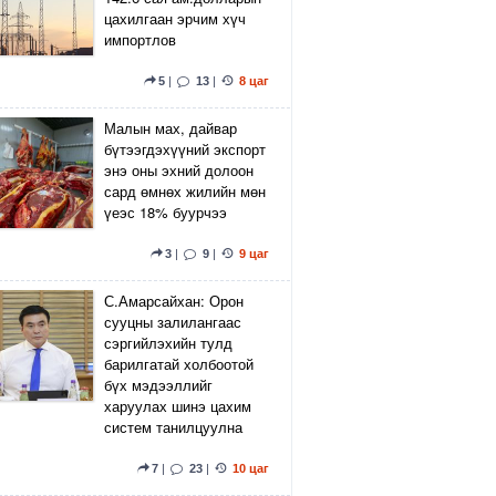
цахилгаан эрчим хүч
импортлов
5
|
13
|
8 цаг
Малын мах, дайвар
бүтээгдэхүүний экспорт
энэ оны эхний долоон
сард өмнөх жилийн мөн
үеэс 18% буурчээ
3
|
9
|
9 цаг
С.Амарсайхан: Орон
сууцны залилангаас
сэргийлэхийн тулд
барилгатай холбоотой
бүх мэдээллийг
харуулах шинэ цахим
систем танилцуулна
7
|
23
|
10 цаг