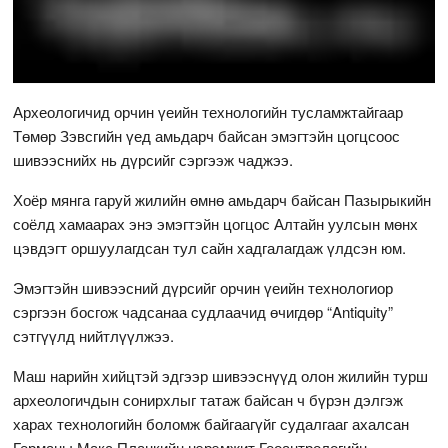
Археологичид орчин үеийн технологийн тусламжтайгаар
Төмөр Зэвсгийн үед амьдарч байсан эмэгтэйн цогцсоос
шивээснийх нь дүрсийг сэргээж чаджээ.
Хоёр мянга гаруй жилийн өмнө амьдарч байсан Пазырыкийн
соёлд хамаарах энэ эмэгтэйн цогцос Алтайн уулсын мөнх
цэвдэгт оршуулагдсан тул сайн хадгалагдаж үлдсэн юм.
Эмэгтэйн шивээсний дүрсийг орчин үеийн технологиор
сэргээн босгож чадсанаа судлаачид өчигдөр “Antiquity”
сэтгүүлд нийтлүүлжээ.
Маш нарийн хийцтэй эдгээр шивээснүүд олон жилийн турш
археологичдын сонирхлыг татаж байсан ч бүрэн дэлгэж
харах технологийн боломж байгаагүйг судалгааг ахалсан
Германы Макс Планкийн нэрэмжит Геоантрологийн