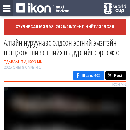
ХУУЧИРСАН МЭДЭЭ: 2025/08/01-НД НИЙТЛЭГДСЭН
Алтайн нуруунаас олдсон эртний эмэгтэйн
цогцсоос шивээснийх нь дүрсийг сэргээжээ
Т.ДАВААНЯМ, IKON.MN
2025 ОНЫ 8 САРЫН 1
Share
: 403
Post
IKON.MN