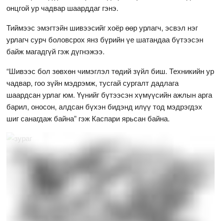
онцгой ур чадвар шаарддаг гэнэ.
Тиймээс эмэгтэйн шивээсийг хоёр өөр урлагч, эсвэл нэг
урлагч сурч боловсрох янз бүрийн үе шатандаа бүтээсэн
байж магадгүй гэж дүгнэжээ.
“Шивээс бол зөвхөн чимэглэл төдий зүйл биш. Техникийн ур
чадвар, гоо зүйн мэдрэмж, тусгай сургалт дадлага
шаардсан урлаг юм. Үүнийг бүтээсэн хүмүүсийн ажлын арга
барил, оносон, алдсан бүхэн бидэнд илүү тод мэдрэгдэх
шиг санагдаж байна” гэж Каспари ярьсан байна.