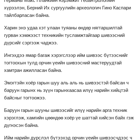
хүрээлэн, Берний Их сургуулийн археологич Гино Каспари
тайлбарласан байна.
Харин энэ удаа хэт улаан туяаны өндөр нягтаршилтай
гурван хэмжээст техникийн тусламжтайгаар шивээсний
дүрсийг сэргээж чаджээ.
Ингэхдээ ямар багаж хэрэгслээр ийм шивээс бүтээснийг
тогтоохын тулд орчин үеийн шивээсний мастеруудтай
хамтран ажилласан байна.
Эмэгтэйн хоёр гарын шуу аль аль нь шивээстэй байсан ч
баруун гарынх нь зүүн гарынхаасаа илүү нарийн хийцтэй
байсныг тогтоожээ.
Баруун гарын шууны шивээсийг илүү нарийн арга техник
хэрэглэж, хамгийн цөөндөө хоёр үе шаттай хийсэн байх гэж
дүгнэсэн байна.
Ийм нарийн дүрслэл бүтээхэд орчин үеийн шивээсчдээс ч