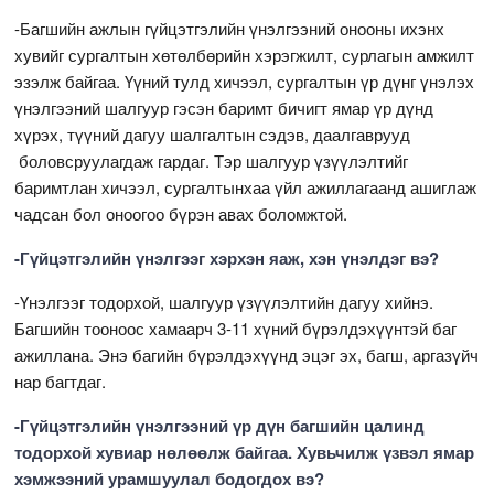
-Багшийн ажлын гүйцэтгэлийн үнэлгээний онооны ихэнх
хувийг сургалтын хөтөлбөрийн хэрэгжилт, сурлагын амжилт
эзэлж байгаа. Үүний тулд хичээл, сургалтын үр дүнг үнэлэх
үнэлгээний шалгуур гэсэн баримт бичигт ямар үр дүнд
хүрэх, түүний дагуу шалгалтын сэдэв, даалгаврууд
боловсруулагдаж гардаг. Тэр шалгуур үзүүлэлтийг
баримтлан хичээл, сургалтынхаа үйл ажиллагаанд ашиглаж
чадсан бол оноогоо бүрэн авах боломжтой.
-Гүйцэтгэлийн үнэлгээг хэрхэн яаж, хэн үнэлдэг вэ?
-Үнэлгээг тодорхой, шалгуур үзүүлэлтийн дагуу хийнэ.
Багшийн тооноос хамаарч 3-11 хүний бүрэлдэхүүнтэй баг
ажиллана. Энэ багийн бүрэлдэхүүнд эцэг эх, багш, аргазүйч
нар багтдаг.
-Гүйцэтгэлийн үнэлгээний үр дүн багшийн цалинд
тодорхой хувиар нөлөөлж байгаа. Хувьчилж үзвэл ямар
хэмжээний урамшуулал бодогдох вэ?