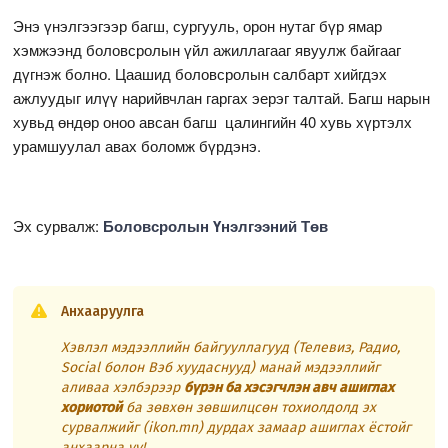
Энэ үнэлгээгээр багш, сургууль, орон нутаг бүр ямар
хэмжээнд боловсролын үйл ажиллагааг явуулж байгааг
дүгнэж болно. Цаашид боловсролын салбарт хийгдэх
ажлуудыг илүү нарийвчлан гаргах эерэг талтай. Багш нарын
хувьд өндөр оноо авсан багш цалингийн 40 хувь хүртэлх
урамшуулал авах боломж бүрдэнэ.
Эх сурвалж:
Боловсролын Үнэлгээний Төв
Анхааруулга
Хэвлэл мэдээллийн байгууллагууд (Телевиз, Радио,
Social болон Вэб хуудаснууд) манай мэдээллийг
аливаа хэлбэрээр
бүрэн ба хэсэгчлэн авч ашиглах
хориотой
ба зөвхөн зөвшилцсөн тохиолдолд эх
сурвалжийг (ikon.mn) дурдах замаар ашиглах ёстойг
анхаарна уу!