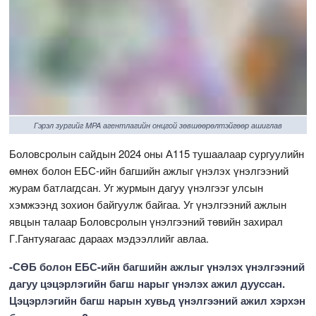
Гэрэл зургийг MPA агентлагийн онцгой зөвшөөрөлтэйгөөр ашиглав
Боловсролын сайдын 2024 оны А115 тушаалаар сургуулийн
өмнөх болон ЕБС-ийн багшийн ажлыг үнэлэх үнэлгээний
журам батлагдсан. Уг журмын дагуу үнэлгээг улсын
хэмжээнд зохион байгуулж байгаа. Уг үнэлгээний ажлын
явцын талаар Боловсролын үнэлгээний төвийн захирал
Г.Гантуяагаас дараах мэдээллийг авлаа.
-СӨБ болон ЕБС-ийн багшийн ажлыг үнэлэх үнэлгээний
дагуу цэцэрлэгийн багш нарыг үнэлэх ажил дууссан.
Цэцэрлэгийн багш нарын хувьд үнэлгээний ажил хэрхэн