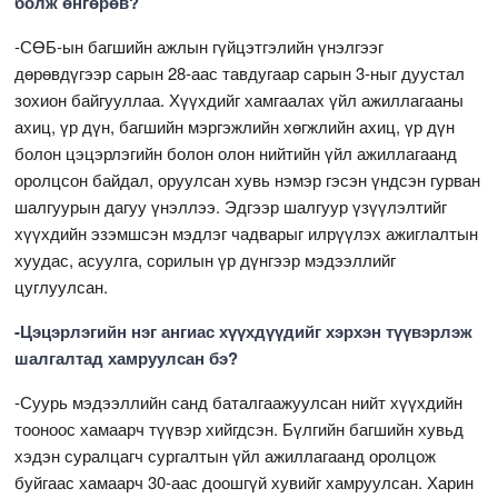
болж өнгөрөв?
-СӨБ-ын багшийн ажлын гүйцэтгэлийн үнэлгээг
дөрөвдүгээр сарын 28-аас тавдугаар сарын 3-ныг дуустал
зохион байгууллаа. Хүүхдийг хамгаалах үйл ажиллагааны
ахиц, үр дүн, багшийн мэргэжлийн хөгжлийн ахиц, үр дүн
болон цэцэрлэгийн болон олон нийтийн үйл ажиллагаанд
оролцсон байдал, оруулсан хувь нэмэр гэсэн үндсэн гурван
шалгуурын дагуу үнэллээ. Эдгээр шалгуур үзүүлэлтийг
хүүхдийн эзэмшсэн мэдлэг чадварыг илрүүлэх ажиглалтын
хуудас, асуулга, сорилын үр дүнгээр мэдээллийг
цуглуулсан.
-Цэцэрлэгийн нэг ангиас хүүхдүүдийг хэрхэн түүвэрлэж
шалгалтад хамруулсан бэ?
-Суурь мэдээллийн санд баталгаажуулсан нийт хүүхдийн
тооноос хамаарч түүвэр хийгдсэн. Бүлгийн багшийн хувьд
хэдэн суралцагч сургалтын үйл ажиллагаанд оролцож
буйгаас хамаарч 30-аас доошгүй хувийг хамруулсан. Харин