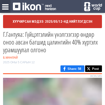
ХУУЧИРСАН МЭДЭЭ: 2025/05/12-НД НИЙТЛЭГДСЭН
Г.Гантуяа: Гүйцэтгэлийн үнэлгээгээр өндөр
оноо авсан багшид цалингийн 40% хүртэлх
урамшуулал олгоно
Б.МАНЛАЙ
2025 ОНЫ 5 САРЫН 12
Share
: 58
Post
IKON.MN