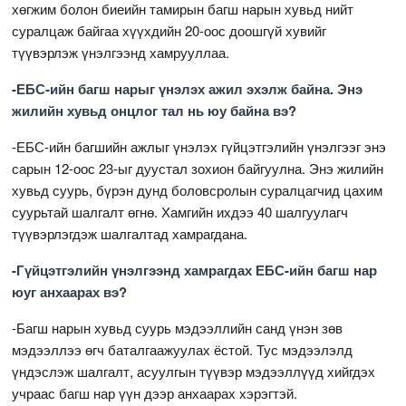
хөгжим болон биеийн тамирын багш нарын хувьд нийт
суралцаж байгаа хүүхдийн 20-оос доошгүй хувийг
түүвэрлэж үнэлгээнд хамрууллаа.
-ЕБС-ийн багш нарыг үнэлэх ажил эхэлж байна. Энэ
жилийн хувьд онцлог тал нь юу байна вэ?
-ЕБС-ийн багшийн ажлыг үнэлэх гүйцэтгэлийн үнэлгээг энэ
сарын 12-оос 23-ыг дуустал зохион байгуулна. Энэ жилийн
хувьд суурь, бүрэн дунд боловсролын суралцагчид цахим
суурьтай шалгалт өгнө. Хамгийн ихдээ 40 шалгуулагч
түүвэрлэгдэж шалгалтад хамрагдана.
-Гүйцэтгэлийн үнэлгээнд хамрагдах ЕБС-ийн багш нар
юуг анхаарах вэ?
-Багш нарын хувьд суурь мэдээллийн санд үнэн зөв
мэдээллээ өгч баталгаажуулах ёстой. Тус мэдээлэлд
үндэслэж шалгалт, асуулгын түүвэр мэдээллүүд хийгдэх
учраас багш нар үүн дээр анхаарах хэрэгтэй.