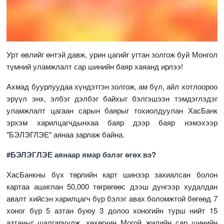
Урт өвлийг өнтэй давж, урин цагийг угтан золгож буй Монгол
түмний уламжлалт сар шинийн баяр хаяанд ирлээ!
Ахмад буурлуудаа хүндэтгэн золгож, ам бүл, айл хотлоороо
эрүүл энх, элбэг дэлбэг байхыг бэлгэшээн тэмдэглэдэг
уламжлалт цагаан сарын баярыг тохиолдуулан ХасБанк
эрхэм харилцагчдынхаа баяр дээр баяр нэмэхээр
"БЭЛЭГЛЭЕ" аянаа зарлаж байна.
#БЭЛЭГЛЭЕ аянаар ямар бэлэг өгөх вэ?
ХасБанкны бүх төрлийн карт шинээр захиалсан болон
картаа ашиглан 50,000 төгрөгөөс дээш дүнгээр худалдан
авалт хийсэн харилцагч бүр бэлэг авах боломжтой бөгөөд 7
хоног бүр 5 азтан буюу 3 долоо хоногийн турш нийт 15
азтаныг шалгаруулж, хөхөгчин Могой жилийн сар шинийн