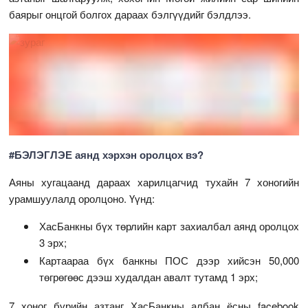
баярыг онцгой болгох дараах бэлгүүдийг бэлдлээ.
#БЭЛЭГЛЭЕ аянд хэрхэн оролцох вэ?
Аяны хугацаанд дараах харилцагчид тухайн 7 хоногийн
урамшуулалд оролцоно. Үүнд:
ХасБанкны бүх төрлийн карт захиалбал аянд оролцох
3 эрх;
Картаараа бүх банкны ПОС дээр хийсэн 50,000
төгрөгөөс дээш худалдан авалт тутамд 1 эрх;
7 хоног бүрийн азтанг ХасБанкны албан ёсны facebook