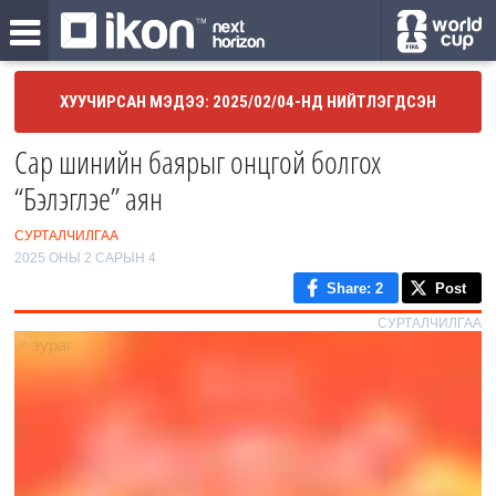
ХУУЧИРСАН МЭДЭЭ: 2025/02/04-НД НИЙТЛЭГДСЭН
Сар шинийн баярыг онцгой болгох
“Бэлэглэе” аян
СУРТАЛЧИЛГАА
2025 ОНЫ 2 САРЫН 4
Share
: 2
Post
СУРТАЛЧИЛГАА