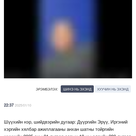
ШИНЭ НЬ ЭХЭНД
ХУУЧИН НЬ ЭХЭНД
ЭРЭМБЭЛЭХ:
22:37
2025/01/10
Шүүхийн нэр, шийдвэрийн дугаар: Дүүргийн Эрүү, Иргэний
хэргийн хялбар ажиллагааны анхан шатны тойргийн