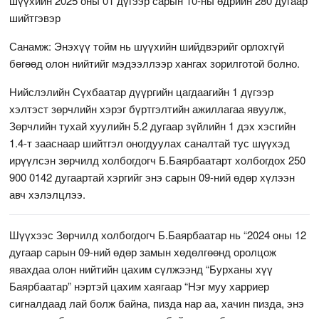
шүүхийн 2025 оны 01 дүгээр сарын 10-ны өдрийн 280 дугаар
шийтгэвэр
Санамж: Энэхүү тойм нь шүүхийн шийдвэрийг орлохгүй
бөгөөд олон нийтийг мэдээллээр хангах зорилготой болно.
Нийслэлийн Сүхбаатар дүүргийн цагдаагийн 1 дүгээр
хэлтэст зөрчлийн хэрэг бүртгэлтийн ажиллагаа явуулж,
Зөрчлийн тухай хуулийн 5.2 дугаар зүйлийн 1 дэх хэсгийн
1.4-т зааснаар шийтгэл оногдуулах саналтай тус шүүхэд
ирүүлсэн зөрчилд холбогдогч Б.Баярбаатарт холбогдох 250
900 0142 дугаартай хэргийг энэ сарын 09-ний өдөр хүлээн
авч хэлэлцлээ.
Шүүхээс Зөрчилд холбогдогч Б.Баярбаатар нь “2024 оны 12
дугаар сарын 09-ний өдөр замын хөдөлгөөнд оролцож
явахдаа олон нийтийн цахим сүлжээнд “Бурханы хүү
Баярбаатар” нэртэй цахим хаягаар “Нэг муу харриер
сигналдаад лай болж байна, пизда нар аа, хачин пизда, энэ