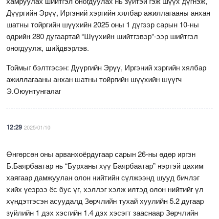
хамруулах шийтгэл оногдуулах нь зүйтэй гэж шүүх дүгнэж,
Дүүргийн Эрүү, Иргэний хэргийн хялбар ажиллагааны анхан
шатны тойргийн шүүхийн 2025 оны 1 дүгээр сарын 10-ны
өдрийн 280 дугаартай “Шүүхийн шийтгэвэр”-ээр шийтгэл
оногдуулж, шийдвэрлэв.
Тоймыг бэлтгэсэн: Дүүргийн Эрүү, Иргэний хэргийн хялбар
ажиллагааны анхан шатны тойргийн шүүхийн шүүгч
Э.Оюунтунгалаг
12:29
2025/01/10
Өнгөрсөн оны арванхоёрдугаар сарын 26-ны өдөр иргэн
Б.Баярбаатар нь “Бурханы хүү Баярбаатар” нэртэй цахим
хаягаар дамжуулан олон нийтийн сүлжээнд шууд бичлэг
хийх үеэрээ ёс бус үг, хэллэг хэлж илтэд олон нийтийг үл
хүндэтгэсэн асуудалд Зөрчлийн тухай хуулийн 5.2 дугаар
зүйлийн 1 дэх хэсгийн 1.4 дэх хэсэгт зааснаар Зөрчлийн