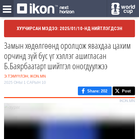
ХУУЧИРСАН МЭДЭЭ: 2025/01/10-НД НИЙТЛЭГДСЭН
Замын хөдөлгөөнд оролцож явахдаа цахим
орчинд зүй бус үг хэллэг ашигласан
Б.Баярбаатарт шийтгэл оногдуулжээ
Э.ТЭМҮҮЛЭН, IKON.MN
2025 ОНЫ 1 САРЫН 10
Share
: 202
Post
IKON.MN