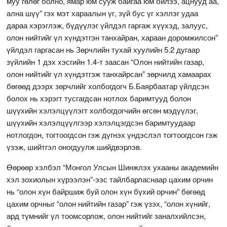
муу гөлөг болно, ямар юм сууж байгаа юм билээ, ацнууд аа,
ална шүү” гэх мэт хараалын үг, зүй бус үг хэллэг удаа
дараа хэрэглэж, бүдүүлэг үйлдэл гаргаж хүүхэд, залуус,
олон нийтийг үл хүндэтгэн танхайран, хараан доромжилсон”
үйлдэл гаргасан нь Зөрчлийн тухай хуулийн 5.2 дугаар
зүйлийн 1 дэх хэсгийн 1.4-т заасан “Олон нийтийн газар,
олон нийтийг үл хүндэтгэж танхайрсан” зөрчилд хамаарах
бөгөөд дээрх зөрчлийг холбогдогч Б.Баярбаатар үйлдсэн
болох нь хэрэгт тусгагдсан нотлох баримтууд болон
шүүхийн хэлэлцүүлэгт холбогдогчийн өгсөн мэдүүлэг,
шүүхийн хэлэлцүүлгээр хэлэлцэгдсэн баримтуудаар
нотлогдон, тогтоогдсон гэж дүгнэх үндэслэл тогтоогдсон гэж
үзэж, шийтгэл оногдуулж шийдвэрлэв.
Өөрөөр хэлбэл “Монгол Улсын Шинжлэх ухааны академийн
хэл зохиолын хүрээлэн”-ээс тайлбарласнаар цахим орчин
нь “олон хүн байршиж буй олон хүн бүхий орчин” бөгөөд
цахим орчныг “олон нийтийн газар” гэж үзэх, “олон хүнийг,
ард түмнийг үл тоомсорлож, олон нийтийг заналхийлсэн,