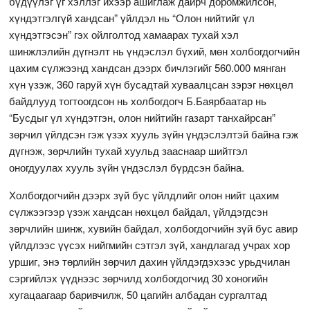
бүдүүлэг үг хэллэг ихээр ашиглаж дайрч доромжилсон,
хүндэтгэлгүй хандсан” үйлдэл нь “Олон нийтийг үл
хүндэтгэсэн” гэх ойлголтод хамаарах тухай хэл
шинжлэлийн дүгнэлт нь үндэслэл бүхий, мөн холбогдогчийн
цахим сүлжээнд хандсан дээрх бичлэгийг 560.000 мянган
хүн үзэж, 360 гаруй хүн бусадтай хуваалцсан зэрэг нөхцөл
байдлууд тогтоогдсон нь холбогдогч Б.Баярбаатар нь
“Бусдыг үл хүндэтгэн, олон нийтийн газарт танхайрсан”
зөрчил үйлдсэн гэж үзэх хууль зүйн үндэслэлтэй байна гэж
дүгнэж, зөрчлийн тухай хуульд зааснаар шийтгэл
оногдуулах хууль зүйн үндэслэл бүрдсэн байна.
Холбогдогчийн дээрх зүй бус үйлдлийг олон нийт цахим
сүлжээгээр үзэж хандсан нөхцөл байдал, үйлдэгдсэн
зөрчлийн шинж, хувийн байдал, холбогдогчийн зүй бус авир
үйлдлээс үүсэх нийгмийн сэтгэл зүй, хандлагад учрах хор
уршиг, энэ төрлийн зөрчил дахин үйлдэгдэхээс урьдчилан
сэргийлэх үүднээс зөрчилд холбогдогчид 30 хоногийн
хугацаагаар баривчилж, 50 цагийн албадан сургалтад