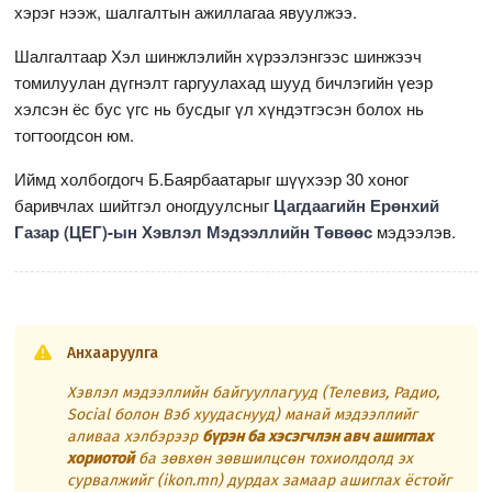
хэрэг нээж, шалгалтын ажиллагаа явуулжээ.
Шалгалтаар Хэл шинжлэлийн хүрээлэнгээс шинжээч
томилуулан дүгнэлт гаргуулахад шууд бичлэгийн үеэр
хэлсэн ёс бус үгс нь бусдыг үл хүндэтгэсэн болох нь
тогтоогдсон юм.
Иймд холбогдогч Б.Баярбаатарыг шүүхээр 30 хоног
баривчлах шийтгэл оногдуулсныг
Цагдаагийн Ерөнхий
Газар (ЦЕГ)-ын Хэвлэл Мэдээллийн Төвөөс
мэдээлэв.
Анхааруулга
Хэвлэл мэдээллийн байгууллагууд (Телевиз, Радио,
Social болон Вэб хуудаснууд) манай мэдээллийг
аливаа хэлбэрээр
бүрэн ба хэсэгчлэн авч ашиглах
хориотой
ба зөвхөн зөвшилцсөн тохиолдолд эх
сурвалжийг (ikon.mn) дурдах замаар ашиглах ёстойг