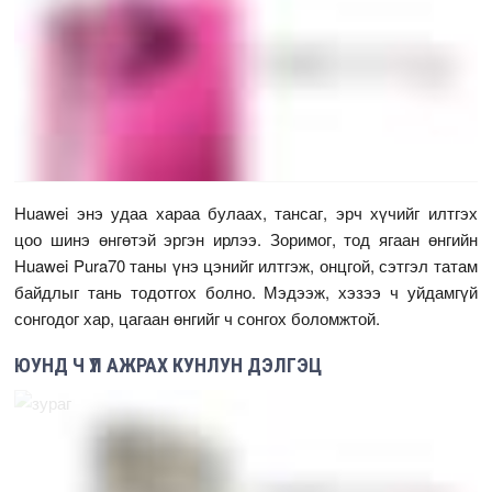
Huawei энэ удаа хараа булаах, тансаг, эрч хүчийг илтгэх
цоо шинэ өнгөтэй эргэн ирлээ. Зоримог, тод ягаан өнгийн
Huawei Pura70 таны үнэ цэнийг илтгэж, онцгой, сэтгэл татам
байдлыг тань тодотгох болно. Мэдээж, хэзээ ч уйдамгүй
сонгодог хар, цагаан өнгийг ч сонгох боломжтой.
ЮУНД Ч ҮЛ АЖРАХ КУНЛУН ДЭЛГЭЦ