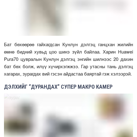
Бат бөхөөрөө гайхагдсан Кунлун дэлгэц ганцхан жилийн
өмнө бидний хувьд цоо шинэ зүйл байлаа. Харин Huawei
Pura70 цувралын Кунлун дэлгэц энгийн шилнээс 20 дахин
бат бөх болж, илүү хүчирхэгжжээ. Гар утасны тань дэлгэц
хагарах, зурагдах вий гэсэн айдастаа баяртай гэж хэлээрэй.
ДЭЛХИЙГ “ДУРАНДАХ” СУПЕР МАКРО КАМЕР