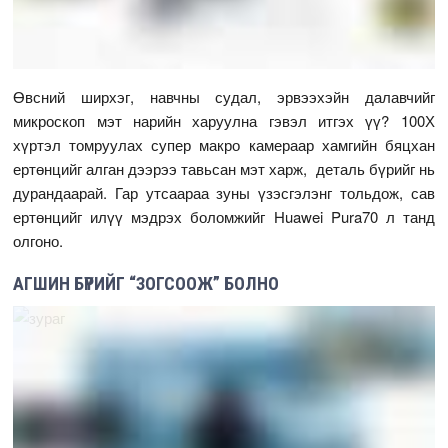
Өвсний ширхэг, навчны судал, эрвээхэйн далавчийг
микроскоп мэт нарийн харуулна гэвэл итгэх үү? 100Х
хүртэл томруулах супер макро камераар хамгийн бяцхан
ертөнцийг алган дээрээ тавьсан мэт харж, деталь бүрийг нь
дурандаарай. Гар утсаараа зуны үзэсгэлэнг тольдож, сав
ертөнцийг илүү мэдрэх боломжийг Huawei Pura70 л танд
олгоно.
АГШИН БҮРИЙГ “ЗОГСООЖ” БОЛНО