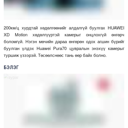
200км/ц хурдтай хөдөлгөөнийг алдалгүй буулгах HUAWEI
XD Motion хөдөлгүүртэй камерыг онцлохгүй өнгөрч
боломгүй. Нэгэн мөчийн дараа өнгөрөн одох агшин бүрийг
буулган үлдэх Huawei Pura70 цувралын энэхүү камерыг
туршиж үзээрэй. Төсөөлснөөс тань өөр байх болно.
БЭЛЭГ