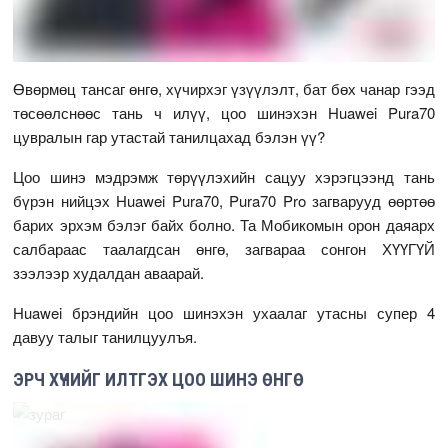
Өвөрмөц тансаг өнгө, хүчирхэг үзүүлэлт, бат бөх чанар гээд
төсөөлснөөс тань ч илүү, цоо шинэхэн Huawei Pura70
цувралын гар утастай танилцахад бэлэн үү?
Цоо шинэ мэдрэмж төрүүлэхийн сацуу хэрэгцээнд тань
бүрэн нийцэх Huawei Pura70, Pura70 Pro загварууд өөртөө
барих эрхэм бэлэг байх болно. Та Мобикомын орон даяарх
салбараас таалагдсан өнгө, загвараа сонгон ХҮҮГҮЙ
зээлээр худалдан аваарай.
Huawei брэндийн цоо шинэхэн ухаалаг утасны супер 4
давуу талыг танилцуулъя.
ЭРЧ ХҮЧИЙГ ИЛТГЭХ ЦОО ШИНЭ ӨНГӨ