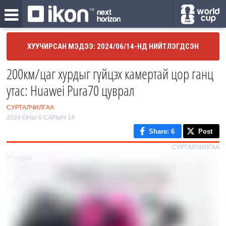
ХУУЧИРСАН МЭДЭЭ: 2024/06/14-НД НИЙТЛЭГДСЭН
200км/цаг хурдыг гүйцэх камертай цор ганц
утас: Huawei Pura70 цуврал
СУРТАЛЧИЛГАА
2024 ОНЫ 6 САРЫН 14
Share
: 6
Post
СУРТАЛЧИЛГАА