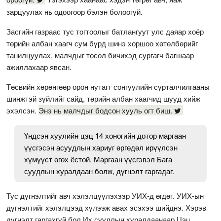
зарцуулах нь одоогоор бэлэн болоогүй.
Засгийн газраас тус тогтоолыг батлангуут улс даяар хоёр
төрийн албан хаагч сум бүрд шинэ хоршоо хөтөлбөрийг
танилцуулах, малчдыг төсөл бичихэд сургагч багшаар
ажиллахаар явсан.
Төсвийн хөрөнгөөр орон нутагт сонгуулийн сурталчилгааны
шинжтэй зүйлийг сайд, төрийн албан хаагчид шууд хийж
эхэлсэн.
Энэ нь малчдыг бодсон хууль огт биш.
Үндсэн хуулийн цэц 14 хоногийн дотор маргаан
үүсгэсэн асуудлын хариуг өргөдөл ирүүлсэн
хүмүүст өгөх ёстой. Маргаан үүсгэвэл Бага
суудлын хуралдаан болж, дүгнэлт гаргадаг.
Тус дүгнэлтийг авч хэлэлцүүлэхээр УИХ-д өгдөг. УИХ-ын
дүгнэлтийг хэлэлцээд хүлээж авах эсэхээ шийднэ. Хэрэв
дүгнэлт гаргахгүй бол Их суудлын хуралдаанаар Цэц