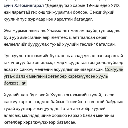
зүйч Х.Номингэрэл
"Дөрөвдүгээр сарын 19-ний өдөр УИХ
нэн яаралтай гэх онцгой журамтай болсон. Сэжиг бүхий
хуулийг тус журмаар нэн яаралтай баталдаг.
Энэ журмыг ашиглаж Уламжлалт мал аж ахуйд тулгамдаж
буй уур амьсгалын өөрчлөлтөөс шалтгаалсан сөрөг
нөлөөллийг бууруулах тухай хуулийн төслийг баталсан.
Тус хууль тогтоомжийг бүхэлд нь аваад үзвэл нэн яаралтай
гэх үг өгүүлбэр ашиглаж, ямар ч судалгаа тооцоололгүйгээр
асар их санхүү мөнгөний асуудлыг шийдвэрлэсэн.
Сонгууль
угтаж бэлэн мөнгөний хөтөлбөр хэрэгжүүлсэн хууль
болжээ.
Хуулийг яаж бүтээхийг Хууль тогтоомжийн тухай, төсөв
санхүү хэрхэн нэгдмэл байхыг Төсвийн тогтвортой байдлын
тухай хуулиар зохицуулдаг. Гэтэл энэ хоёр хуулийг
алагсаж, малчдад шинэ хоршоо нэрээр бэлэн мөнгөний
хөтөлбөр хэрэгжүүлэхээр баталсан.