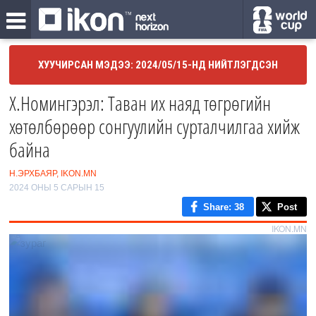
ХУУЧИРСАН МЭДЭЭ: 2024/05/15-НД НИЙТЛЭГДСЭН
Х.Номингэрэл: Таван их наяд төгрөгийн
хөтөлбөрөөр сонгуулийн сурталчилгаа хийж
байна
Н.ЭРХБАЯР, IKON.MN
2024 ОНЫ 5 САРЫН 15
Share
: 38
Post
IKON.MN