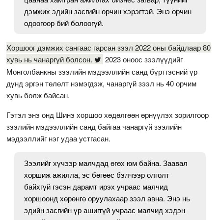
дэмжих эдийн засгийн орчин хэрэгтэй. Энэ орчин
одоогоор бий болоогүй.
Хоршоог дэмжих сангаас гарсан зээл 2022 оны байдлаар 80
хувь нь чанаргүй болсон.
2023 оноос зээлүүдийг
Монголбанкны зээлийн мэдээллийн санд бүртгэсний үр
дүнд эргэн төлөлт нэмэгдэж, чанаргүй зээл нь 40 орчим
хувь болж байсан.
Гэтэл энэ онд Шинэ хоршоо хөдөлгөөн өрнүүлэх зорилгоор
зээлийн мэдээллийн санд байгаа чанаргүй зээлийн
мэдээллийг нэг удаа устгасан.
Зээлийг хүчээр малчдад өгөх юм байна. Заавал
хоршиж ажилла, эс бөгөөс бэлчээр олголт
байхгүй гэсэн дарамт ирэх учраас малчид
хоршоонд хөрөнгө оруулахаар зээл авна. Энэ нь
эдийн засгийн үр ашиггүй учраас малчид хэдэн