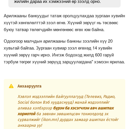
жилийн дараа их хэмжээний өр зээлд орно.
Арилжааны банкуудыг татаж оролцуулахдаа зургаан хувийн
хүүтэй хөнгөлөлттэй зээл өгнө. Хүүний зөрүүг нь төсвөөс
буюу татвар төлөгчдийн мөнгөнөөс өгөх юм байна.
Одоогоор малчдын арилжааны банкны зээлийн хүү 20
хувьтай байгаа. Зургаан хувиар зээл өгөхөд 14 хувийн
хүүний зөрүү гарч ирнэ. Ингэж бодоход жилд 600 гаруй
тэрбум төгрөг хүүний зөрүүд зарцуулагдана" хэмээн ярилаа.
Анхааруулга
Хэвлэл мэдээллийн байгууллагууд (Телевиз, Радио,
Social болон Вэб хуудаснууд) манай мэдээллийг
аливаа хэлбэрээр
бүрэн ба хэсэгчлэн авч ашиглах
хориотой
ба зөвхөн зөвшилцсөн тохиолдолд эх
сурвалжийг (ikon.mn) дурдах замаар ашиглах ёстойг
анхаарна уу!