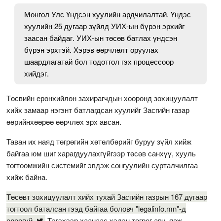
Монгол Улс Үндсэн хуулийн ардчилалтай. Үндэс
хуулийн 25 дугаар зүйлд УИХ-ын бүрэн эрхийг
заасан байдаг. УИХ-ын төсөв батлах үндсэн
бүрэн эрхтэй. Хэрэв өөрчлөлт оруулах
шаардлагатай бол тодотгол гэх процессоор
хийдэг.
Төсвийн ерөнхийлөн захирагчдын хооронд зохицуулалт
хийх замаар нэгэнт батлагдсан хуулийг Засгийн газар
өөрийнхөөрөө өөрчлөх эрх авсан.
Таван их наяд төгрөгийн хөтөлбөрийг буруу зүйл хийж
байгаа юм шиг харагдуулахгүйгээр төсөв санхүү, хууль
тогтоомжийн системийг эвдэж сонгуулийн сурталчилгаа
хийж байна.
Төсөвт зохицуулалт хийх тухай Засгийн газрын 167 дугаар
тогтоол баталсан гээд байгаа боловч "legalinfo.mn"-д
ороогүй.
Тэгэхээр хаанаас хэдэн төгрөг авч, яаж