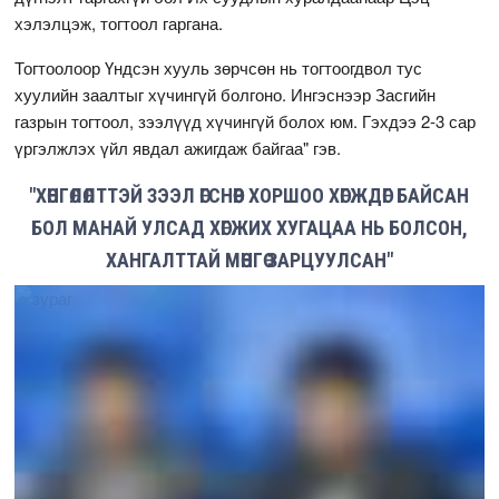
хэлэлцэж, тогтоол гаргана.
Тогтоолоор Үндсэн хууль зөрчсөн нь тогтоогдвол тус
хуулийн заалтыг хүчингүй болгоно. Ингэснээр Засгийн
газрын тогтоол, зээлүүд хүчингүй болох юм. Гэхдээ 2-3 сар
үргэлжлэх үйл явдал ажигдаж байгаа" гэв.
"ХӨНГӨЛӨЛТТЭЙ ЗЭЭЛ ӨГСНӨӨР ХОРШОО ХӨГЖДӨГ БАЙСАН
БОЛ МАНАЙ УЛСАД ХӨГЖИХ ХУГАЦАА НЬ БОЛСОН,
ХАНГАЛТТАЙ МӨНГӨ ЗАРЦУУЛСАН"