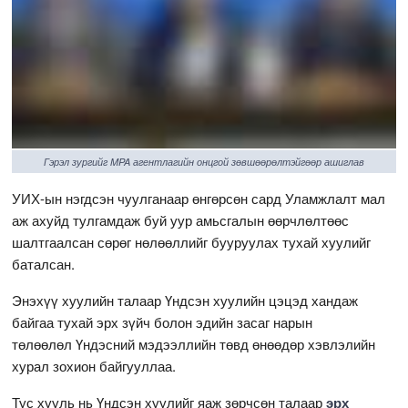
Гэрэл зургийг MPA агентлагийн онцгой зөвшөөрөлтэйгөөр ашиглав
УИХ-ын нэгдсэн чуулганаар өнгөрсөн сард Уламжлалт мал
аж ахуйд тулгамдаж буй уур амьсгалын өөрчлөлтөөс
шалтгаалсан сөрөг нөлөөллийг бууруулах тухай хуулийг
баталсан.
Энэхүү хуулийн талаар Үндсэн хуулийн цэцэд хандаж
байгаа тухай эрх зүйч болон эдийн засаг нарын
төлөөлөл Үндэсний мэдээллийн төвд өнөөдөр хэвлэлийн
хурал зохион байгууллаа.
Тус хууль нь Үндсэн хуулийг яаж зөрчсөн талаар
эрх