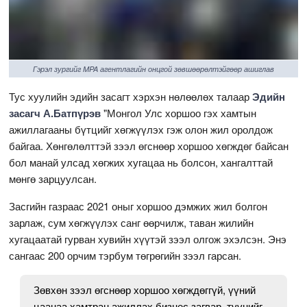
Гэрэл зургийг MPA агентлагийн онцгой зөвшөөрөлтэйгөөр ашиглав
Тус хуулийн эдийн засагт хэрхэн нөлөөлөх талаар
Эдийн
засагч А.Батпүрэв
"Монгол Улс хоршоо гэх хамтын
ажиллагааны бүтцийг хөгжүүлэх гэж олон жил оролдож
байгаа. Хөнгөлөлттэй зээл өгснөөр хоршоо хөгждөг байсан
бол манай улсад хөгжих хугацаа нь болсон, хангалттай
мөнгө зарцуулсан.
Засгийн газраас 2021 оныг хоршоо дэмжих жил болгон
зарлаж, сум хөгжүүлэх санг өөрчилж, таван жилийн
хугацаатай гурван хувийн хүүтэй зээл олгож эхэлсэн. Энэ
сангаас 200 орчим тэрбум төгрөгийн зээл гарсан.
Зөвхөн зээл өгснөөр хоршоо хөгждөггүй, үүний
цаанаа хамтран ажиллах бизнес загвар, түүнийг