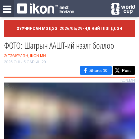
ХУУЧИРСАН МЭДЭЭ: 2026/05/29-НД НИЙТЛЭГДСЭН
ФОТО: Шатрын ААШТ-ий нээлт боллоо
Э.ТЭМҮҮЛЭН, IKON.MN
2026 ОНЫ 5 САРЫН 29
Share
: 10
Post
IKON.MN