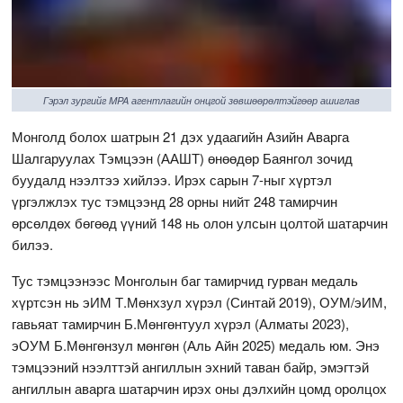
Гэрэл зургийг MPA агентлагийн онцгой зөвшөөрөлтэйгөөр ашиглав
Монголд болох шатрын 21 дэх удаагийн Азийн Аварга
Шалгаруулах Тэмцээн (ААШТ) өнөөдөр Баянгол зочид
буудалд нээлтээ хийлээ. Ирэх сарын 7-ныг хүртэл
үргэлжлэх тус тэмцээнд 28 орны нийт 248 тамирчин
өрсөлдөх бөгөөд үүний 148 нь олон улсын цолтой шатарчин
билээ.
Тус тэмцээнээс Монголын баг тамирчид гурван медаль
хүртсэн нь эИМ Т.Мөнхзул хүрэл (Синтай 2019), ОУМ/эИМ,
гавьяат тамирчин Б.Мөнгөнтуул хүрэл (Алматы 2023),
эОУМ Б.Мөнгөнзул мөнгөн (Аль Айн 2025) медаль юм. Энэ
тэмцээний нээлттэй ангиллын эхний таван байр, эмэгтэй
ангиллын аварга шатарчин ирэх оны дэлхийн цомд оролцох