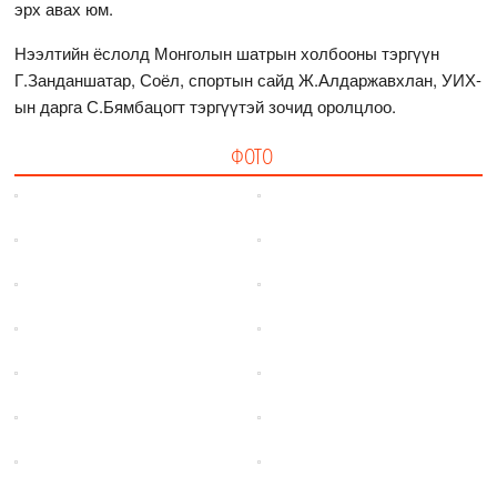
эрх авах юм.
Нээлтийн ёслолд Монголын шатрын холбооны тэргүүн
Г.Занданшатар, Соёл, спортын сайд Ж.Алдаржавхлан, УИХ-
ын дарга С.Бямбацогт тэргүүтэй зочид оролцлоо.
ФОТО