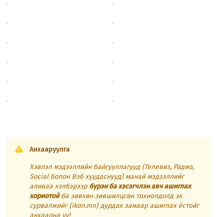
Анхааруулга
Хэвлэл мэдээллийн байгууллагууд (Телевиз, Радио,
Social болон Вэб хуудаснууд) манай мэдээллийг
аливаа хэлбэрээр
бүрэн ба хэсэгчлэн авч ашиглах
хориотой
ба зөвхөн зөвшилцсөн тохиолдолд эх
сурвалжийг (ikon.mn) дурдах замаар ашиглах ёстойг
анхаарна уу!