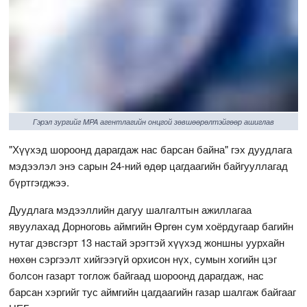
Гэрэл зургийг MPA агентлагийн онцгой зөвшөөрөлтэйгөөр ашиглав
"Хүүхэд шороонд дарагдаж нас барсан байна" гэх дуудлага
мэдээлэл энэ сарын 24-ний өдөр цагдаагийн байгууллагад
бүртгэгджээ.
Дуудлага мэдээллийн дагуу шалгалтын ажиллагаа
явуулахад Дорноговь аймгийн Өргөн сум хоёрдугаар багийн
нутаг дэвсгэрт 13 настай эрэгтэй хүүхэд жоншны уурхайн
нөхөн сэргээлт хийгээгүй орхисон нүх, сумын хогийн цэг
болсон газарт тоглож байгаад шороонд дарагдаж, нас
барсан хэргийг тус аймгийн цагдаагийн газар шалгаж байгааг