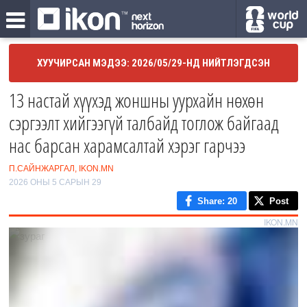
ХУУЧИРСАН МЭДЭЭ: 2026/05/29-НД НИЙТЛЭГДСЭН
13 настай хүүхэд жоншны уурхайн нөхөн
сэргээлт хийгээгүй талбайд тоглож байгаад
нас барсан харамсалтай хэрэг гарчээ
П.САЙНЖАРГАЛ, IKON.MN
2026 ОНЫ 5 САРЫН 29
Share
: 20
Post
IKON.MN