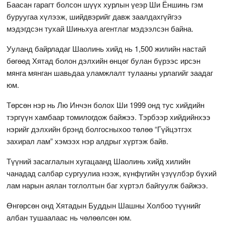
Баасан гарагт болсон шүүх хурлын үеэр Ши Ёншинь гэм
буруугаа хүлээж, шийдвэрийг давж заалдахгүйгээ
мэдэгдсэн тухай Шиньхуа агентлаг мэдээлсэн байна.
Ууланд байрладаг Шаолинь хийд нь 1,500 жилийн настай
бөгөөд Хятад болон дэлхийн өнцөг булан бүрээс ирсэн
мянга мянган шавьдаа уламжлалт тулааны урлагийг заадаг
юм.
Төрсөн нэр нь Лю Инчэн болох Ши 1999 онд тус хийдийн
тэргүүн хамбаар томилогдож байжээ. Тэрбээр хийдийнхээ
нэрийг дэлхийн брэнд болгосныхоо төлөө “Гүйцэтгэх
захирал лам” хэмээх нэр алдрыг хүртэж байв.
Түүний засаглалын хугацаанд Шаолинь хийд хилийн
чанадад салбар сургуулиа нээж, күнфүгийн үзүүлбэр бүхий
лам нарын аялан тоглолтын баг хүртэл байгуулж байжээ.
Өнгөрсөн онд Хятадын Буддын Шашны Холбоо түүнийг
албан тушаалаас нь чөлөөлсөн юм.