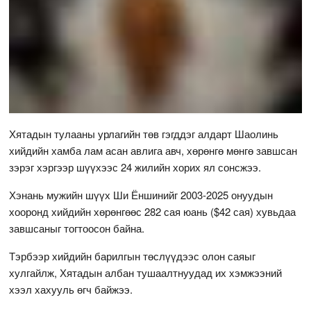
Хятадын тулааны урлагийн төв гэгддэг алдарт Шаолинь
хийдийн хамба лам асан авлига авч, хөрөнгө мөнгө завшсан
зэрэг хэргээр шүүхээс 24 жилийн хорих ял сонсжээ.
Хэнань мужийн шүүх Ши Ёншинийг 2003-2025 онуудын
хооронд хийдийн хөрөнгөөс 282 сая юань ($42 сая) хувьдаа
завшсаныг тогтоосон байна.
Тэрбээр хийдийн барилгын төслүүдээс олон саяыг
хулгайлж, Хятадын албан тушаалтнуудад их хэмжээний
хээл хахууль өгч байжээ.