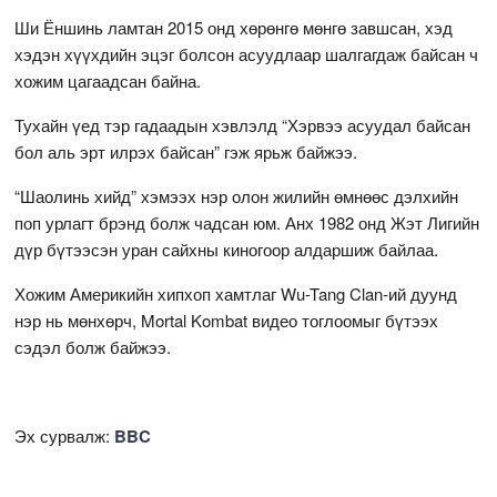
Ши Ёншинь ламтан 2015 онд хөрөнгө мөнгө завшсан, хэд
хэдэн хүүхдийн эцэг болсон асуудлаар шалгагдаж байсан ч
хожим цагаадсан байна.
Тухайн үед тэр гадаадын хэвлэлд “Хэрвээ асуудал байсан
бол аль эрт илрэх байсан” гэж ярьж байжээ.
“Шаолинь хийд” хэмээх нэр олон жилийн өмнөөс дэлхийн
поп урлагт брэнд болж чадсан юм. Анх 1982 онд Жэт Лигийн
дүр бүтээсэн уран сайхны киногоор алдаршиж байлаа.
Хожим Америкийн хипхоп хамтлаг Wu-Tang Clan-ий дуунд
нэр нь мөнхөрч, Mortal Kombat видео тоглоомыг бүтээх
сэдэл болж байжээ.
Эх сурвалж:
BBC