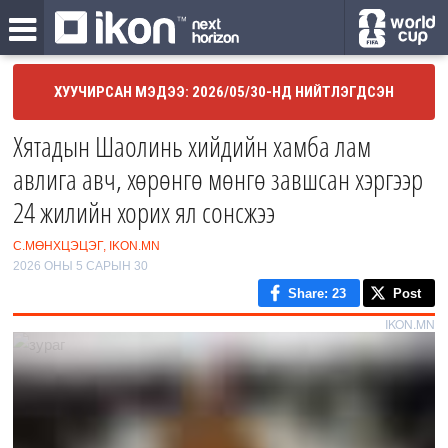
ХУУЧИРСАН МЭДЭЭ: 2026/05/30-НД НИЙТЛЭГДСЭН
Хятадын Шаолинь хийдийн хамба лам
авлига авч, хөрөнгө мөнгө завшсан хэргээр
24 жилийн хорих ял сонсжээ
С.МӨНХЦЭЦЭГ, IKON.MN
2026 ОНЫ 5 САРЫН 30
Share
: 23
Post
IKON.MN