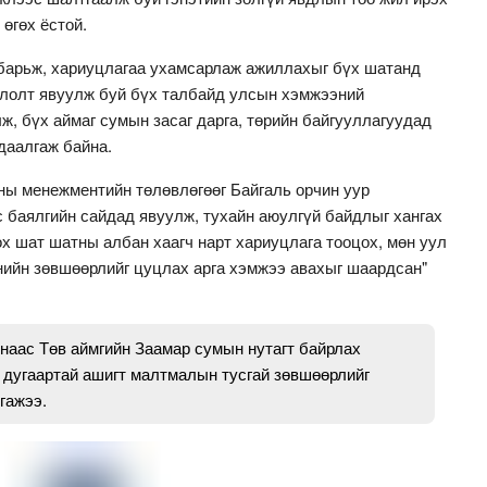
 өгөх ёстой.
барьж, хариуцлагаа ухамсарлаж ажиллахыг бүх шатанд
рлолт явуулж буй бүх талбайд улсын хэмжээний
лж, бүх аймаг сумын засаг дарга, төрийн байгууллагуудад
 даалгаж байна.
ны менежментийн төлөвлөгөөг Байгаль орчин уур
 баялгийн сайдад явуулж, тухайн аюулгүй байдлыг хангах
х шат шатны албан хаагч нарт хариуцлага тооцох, мөн уул
нийн зөвшөөрлийг цуцлах арга хэмжээ авахыг шаардсан"
наас Төв аймгийн Заамар сумын нутагт байрлах
 дугаартай ашигт малтмалын тусгай зөвшөөрлийг
гажээ.