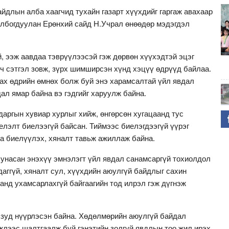
йдлын алба хаагчид тухайн газарт хүүхдийг гаргаж авахаар
олбогдуулан Ерөнхий сайд Н.Учрал өнөөдөр мэдэгдэл
, ээж аавдаа тэврүүлээсэй гэж дөрвөн хүүхэдтэй эцэг
ч сэтгэл зовж, зүрх шимширсэн хүнд хэцүү өдрүүд байлаа.
ах өдрийн өмнөх болж буй энэ харамсалтай үйл явдал
ал ямар байна вэ гэдгийг харуулж байна.
аргын хувиар хурлыг хийж, өнгөрсөн хугацаанд тус
елэлт биелээгүй байсан. Тиймээс биелэгдээгүй үүрэг
а биелүүлэх, хяналт тавьж ажиллаж байна.
 унасан энэхүү эмнэлэгт үйл явдал санамсаргүй тохиолдол
даггүй, хяналт сул, хүүхдийн аюулгүй байдлыг сахин
анд ухамсарлахгүй байгаагийн тод илрэл гэж дүгнэж
 зуд нүүрлэсэн байна. Хөдөлмөрийн аюулгүй байдал
жлээс шалтгаалж буй гэнэтийн золгүй явдлын тоо жил ирэх