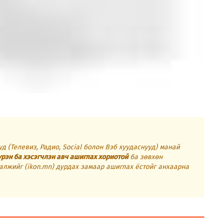
д (Телевиз, Радио, Social болон Вэб хуудаснууд) манай
үрэн ба хэсэгчлэн авч ашиглах хориотой
ба зөвхөн
алжийг (ikon.mn) дурдах замаар ашиглах ёстойг анхаарна