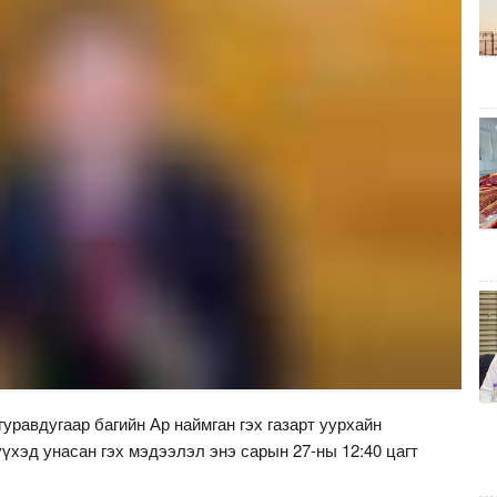
уравдугаар багийн Ар наймган гэх газарт уурхайн
үүхэд унасан гэх мэдээлэл энэ сарын 27-ны 12:40 цагт