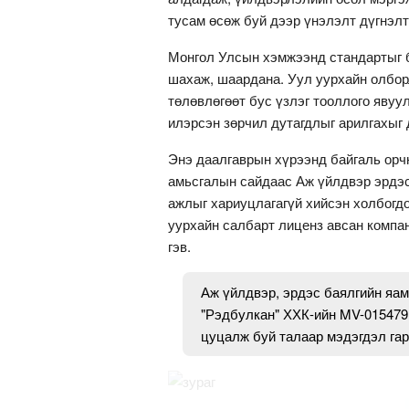
тусам өсөж буй дээр үнэлэлт дүгнэлт
Монгол Улсын хэмжээнд стандартыг 
шахаж, шаардана. Уул уурхайн олбо
төлөвлөгөөт бус үзлэг тооллого явуу
илэрсэн зөрчил дутагдлыг арилгахыг
Энэ даалгаврын хүрээнд байгаль орч
амьсгалын сайдаас Аж үйлдвэр эрдэс
ажлыг хариуцлагагүй хийсэн холбогдо
уурхайн салбарт лиценз авсан компа
гэв.
Аж үйлдвэр, эрдэс баялгийн яам
"Рэдбулкан" ХХК-ийн MV-015479
цуцалж буй талаар мэдэгдэл гар