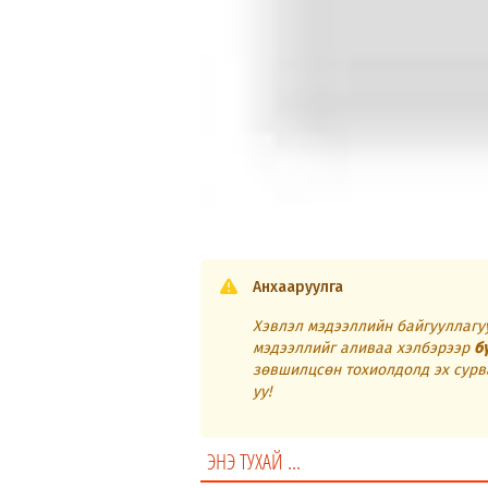
Анхааруулга
Хэвлэл мэдээллийн байгууллагуу
мэдээллийг аливаа хэлбэрээр
б
зөвшилцсөн тохиолдолд эх сурв
уу!
ЭНЭ ТУХАЙ ...