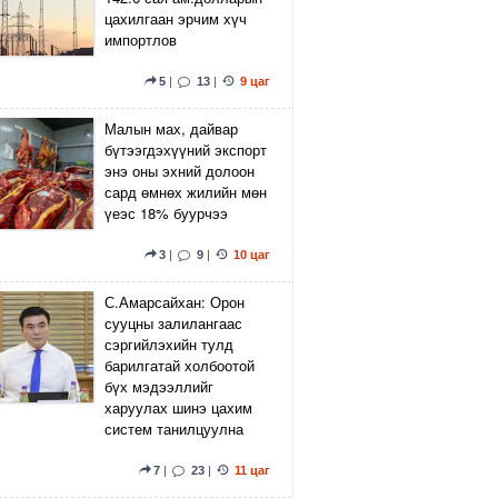
цахилгаан эрчим хүч
импортлов
5
|
13
|
9 цаг
Малын мах, дайвар
бүтээгдэхүүний экспорт
энэ оны эхний долоон
сард өмнөх жилийн мөн
үеэс 18% буурчээ
3
|
9
|
10 цаг
С.Амарсайхан: Орон
сууцны залилангаас
сэргийлэхийн тулд
барилгатай холбоотой
бүх мэдээллийг
харуулах шинэ цахим
систем танилцуулна
7
|
23
|
11 цаг