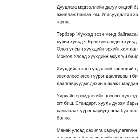
Дуудлага мэдээллийн дагуу онцгой ба
ажиллаж байгаа юм. Уг асуудалтай х
гаргав.
Тэрбээр "Хүүхэд эсэн мэнд байгаасай
хүний хувьд ч Ерөнхий сайдын хувьд 
Олон улсын хүүхдийн эрхийг хамгаал
Монгол Улсад хүүхдийн аюулгүй байд
Хүүхдийн төлөө үндэсний зөвлөлийн д
зөвлөлөөс өгсөн үүрэг даалгаврын би
даалгавруудыг дахин шахаж шаардан
Уурхайн өрөмдлөгийн цооногт хүүхэд
огт биш. Стандарт, хууль дүрэм барь
хамгаалах үүрэг хариуцлагаа бүх шат
болно.
Манай улсад сахилга хариуцлагагүйн
алдагдаж, үйлдвэрлэлийн осол мэргэ