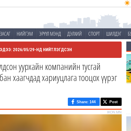
ЗАСАГ
НИЙГЭМ
ЭРҮҮЛ МЭНД
ДЭЛХИЙ
СПОРТ
ШИЛДЭГ
Б
ЭДЭЭ: 2026/05/29-НД НИЙТЛЭГДСЭН
олдсон уурхайн компанийн тусгай
ан хаагчдад хариуцлага тооцох үүрэг
Share
: 144
Post
IKON.MN