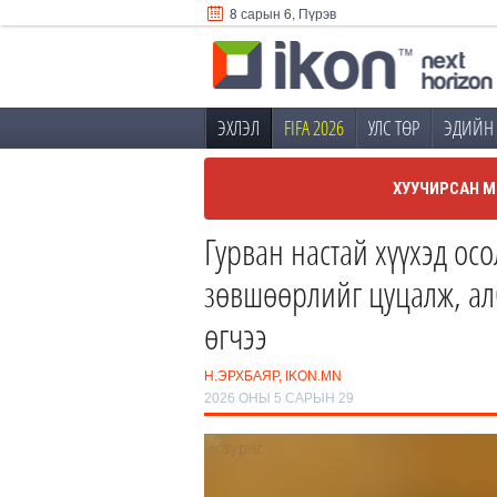
8 сарын 6, Пүрэв
ЭХЛЭЛ
FIFA 2026
УЛС ТӨР
ЭДИЙН 
ХУУЧИРСАН М
Гурван настай хүүхэд ос
зөвшөөрлийг цуцалж, алб
өгчээ
Н.ЭРХБАЯР, IKON.MN
2026 ОНЫ 5 САРЫН 29