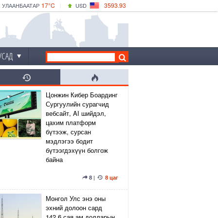
17°C
3593.93
УЛААНБААТАР
USD
|
18°C
ДАРХАН
532.39
CNY
15°C
ЭРДЭНЭТ
4149.01
EUR
УСАД
Цонжин Кибер Боардинг
Сургуулийн сурагчид
вебсайт, AI шийдэл,
цахим платформ
бүтээж, сурсан
мэдлэгээ бодит
бүтээгдэхүүн болгож
байна
8
|
8 цаг
Монгол Улс энэ оны
эхний долоон сард
142.6 сая ам.долларын