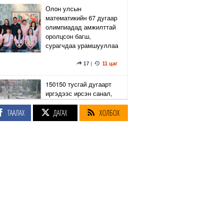
Олон улсын
математикийн 67 дугаар
олимпиадад амжилттай
оролцсон багш,
сурагчдаа урамшууллаа
17
|
11 цаг
150150 тусгай дугаарт
иргэдээс ирсэн санал,
гомдлыг нийслэлийн
эрх бүхий 23 албан
ТААЛАХ
ДАГАХ
ХОЛБОХ
тушаалтан хэрхэн
шийдвэрлэснийг
хянадаг болно
8
|
11 цаг
З.Төмөртөмөө: Хэн
нэгний харилцаа
хандлага, үл тоосон
байдлаас болж өргөдөл
нэмэгдэж байна