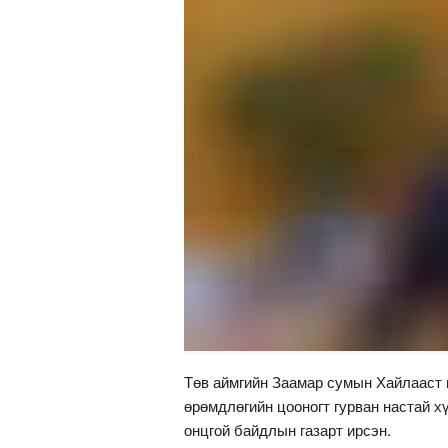
Төв аймгийн Заамар сумын Хайлааст г
өрөмдлөгийн цооногт гурван настай х
онцгой байдлын газарт ирсэн.