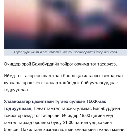
Гэрэл зургийг MPA агентлагийн онцгой зөвшөөрөлтэйгөөр ашиглав
Өчигдөр орой Баянбүрдийн тойрог орчимд тог тасарчээ.
Иймд тог тасарсан шалтгаан болон цахилгааны хязгаарлах
хуваарь гарах эсэх талаар холбогдох байгууллагуудаас
тодрууллаа.
Улаанбаатар цахилгаан түгээх сүлжээ ТӨХК-аас
тодруулахад
"Гэнэт гэмтэл гарсны улмаас Баянбүрдийн
тойрог орчимд тог тасарсан. Өчигдөр 18:00 цагийн үед
гэмтэл гараад оройдоо буюу 21:00 цагийн үед хэвийн
болсон. Цахилгаан хязгаарлалтын хуваарийн тухайд манай