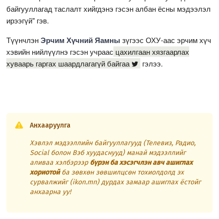
байгууллагад таслалт хийгдэнэ гэсэн албан ёсны мэдээлэл
ирээгүй" гэв.
Түүнчлэн
Эрчим Хүчний Яамны
зүгээс ОХУ-аас эрчим хүч
хэвийн нийлүүлнэ гэсэн учраас
цахилгаан хязгаарлах
хуваарь гаргах шаардлагагүй байгаа
гэлээ.
Анхааруулга
Хэвлэл мэдээллийн байгууллагууд (Телевиз, Радио,
Social болон Вэб хуудаснууд) манай мэдээллийг
аливаа хэлбэрээр
бүрэн ба хэсэгчлэн авч ашиглах
хориотой
ба зөвхөн зөвшилцсөн тохиолдолд эх
сурвалжийг (ikon.mn) дурдах замаар ашиглах ёстойг
анхаарна уу!