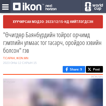
ХУУЧИРСАН МЭДЭЭ: 2023/12/15-НД НИЙТЛЭГДСЭН
"Өчигдөр Баянбүрдийн тойрог орчимд
гэмтлийн улмаас тог тасарч, оройдоо хэвийн
болсон" гэв
Т.САРАН, IKON.MN
2023 ОНЫ 12 САРЫН 15
Share
: 9
Post
IKON.MN