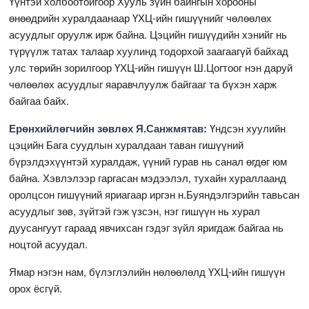
Үүнтэй холбоотойгоор Хууль зүйн байнгын хорооны
өнөөдрийн хуралдаанаар ҮХЦ-ийн гишүүнийг чөлөөлөх
асуудлыг оруулж ирж байна. Цэцийн гишүүдийн хэнийг нь
түрүүлж татах талаар хуулинд тодорхой заагаагүй байхад
улс төрийн зорилгоор ҮХЦ-ийн гишүүн Ш.Цогтоог нэн даруй
чөлөөлөх асуудлыг яаравчлуулж байгааг та бүхэн харж
байгаа байх.
Ерөнхийлөгчийн зөвлөх Я.Санжмятав:
Үндсэн хуулийн
цэцийн Бага суудлын хуралдаан таван гишүүний
бүрэлдэхүүнтэй хуралдаж, үүний гурав нь санал өгдөг юм
байна. Хэвлэлээр гаргасан мэдээлэл, тухайн хураллаанд
оролцсон гишүүний яриагаар иргэн н.Буяндэлгэрийн тавьсан
асуудлыг зөв, зүйтэй гэж үзсэн, нэг гишүүн нь хурал
дуусангуут гараад явчихсан гэдэг зүйл яригдаж байгаа нь
ноцтой асуудал.
Ямар нэгэн нам, бүлэглэлийн нөлөөлөлд ҮХЦ-ийн гишүүн
орох ёсгүй.