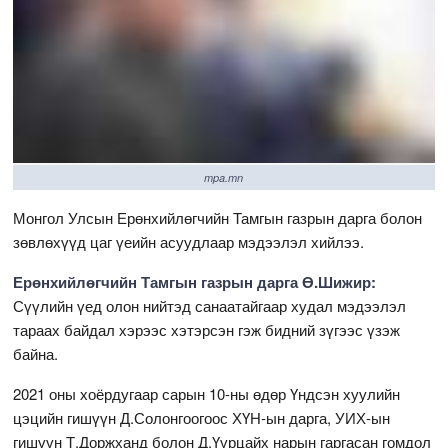
mpa.mn
Монгол Улсын Ерөнхийлөгчийн Тамгын газрын дарга болон
зөвлөхүүд цаг үеийн асуудлаар мэдээлэл хийлээ.
Ерөнхийлөгчийн Тамгын газрын дарга Ө.Шижир:
Сүүлийн үед олон нийтэд санаатайгаар худал мэдээлэл
тараах байдал хэрээс хэтэрсэн гэж бидний зүгээс үзэж
байна.
2021 оны хоёрдугаар сарын 10-ны өдөр Үндсэн хуулийн
цэцийн гишүүн Д.Солонгоогоос ХҮН-ын дарга, УИХ-ын
гишүүн Т.Доржханд болон Д.Үүрцайх нарын гаргасан гомдол