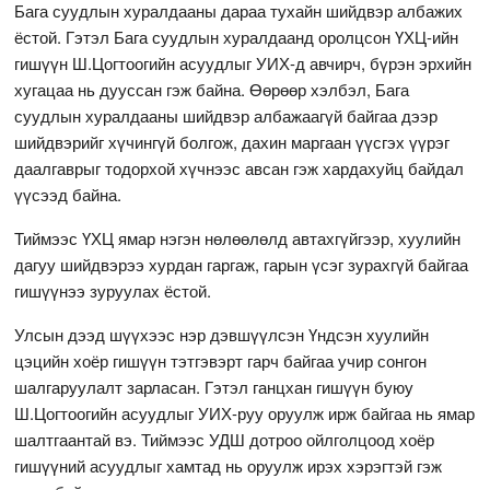
Бага суудлын хуралдааны дараа тухайн шийдвэр албажих
ёстой. Гэтэл Бага суудлын хуралдаанд оролцсон ҮХЦ-ийн
гишүүн Ш.Цогтоогийн асуудлыг УИХ-д авчирч, бүрэн эрхийн
хугацаа нь дууссан гэж байна. Өөрөөр хэлбэл, Бага
суудлын хуралдааны шийдвэр албажаагүй байгаа дээр
шийдвэрийг хүчингүй болгож, дахин маргаан үүсгэх үүрэг
даалгаврыг тодорхой хүчнээс авсан гэж хардахуйц байдал
үүсээд байна.
Тиймээс ҮХЦ ямар нэгэн нөлөөлөлд автахгүйгээр, хуулийн
дагуу шийдвэрээ хурдан гаргаж, гарын үсэг зурахгүй байгаа
гишүүнээ зуруулах ёстой.
Улсын дээд шүүхээс нэр дэвшүүлсэн Үндсэн хуулийн
цэцийн хоёр гишүүн тэтгэвэрт гарч байгаа учир сонгон
шалгаруулалт зарласан. Гэтэл ганцхан гишүүн буюу
Ш.Цогтоогийн асуудлыг УИХ-руу оруулж ирж байгаа нь ямар
шалтгаантай вэ. Тиймээс УДШ дотроо ойлголцоод хоёр
гишүүний асуудлыг хамтад нь оруулж ирэх хэрэгтэй гэж