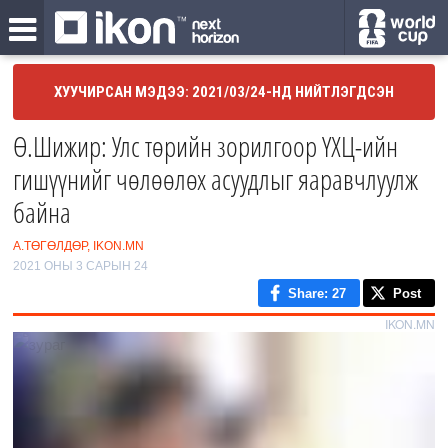
ХУУЧИРСАН МЭДЭЭ: 2021/03/24-НД НИЙТЛЭГДСЭН
Ө.Шижир: Улс төрийн зорилгоор ҮХЦ-ийн
гишүүнийг чөлөөлөх асуудлыг яаравчлуулж
байна
А.ТӨГӨЛДӨР, IKON.MN
2021 ОНЫ 3 САРЫН 24
Share
: 27
Post
IKON.MN