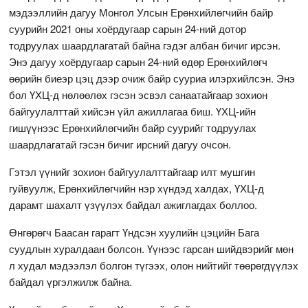
мэдээллийн дагуу Монгол Улсын Ерөнхийлөгчийн байр
суурийн 2021 оны хоёрдугаар сарын 24-ний дотор
тодруулах шаардлагатай байна гэдэг албан бичиг ирсэн.
Энэ дагуу хоёрдугаар сарын 24-ний өдөр Ерөнхийлөгч
өөрийн биеэр цэц дээр очиж байр сууриа илэрхийлсэн. Энэ
бол ҮХЦ-д нөлөөлөх гэсэн эсвэл санаатайгаар зохион
байгуулалттай хийсэн үйл ажиллагаа биш. ҮХЦ-ийн
гишүүнээс Ерөнхийлөгчийн байр суурийг тодруулах
шаардлагатай гэсэн бичиг ирсний дагуу очсон.
Гэтэл үүнийг зохион байгуулалттайгаар илт мушгин
гуйвуулж, Ерөнхийлөгчийн нэр хүндэд халдах, ҮХЦ-д
дарамт шахалт үзүүлэх байдал ажиглагдах боллоо.
Өнгөрөгч Баасан гарагт Үндсэн хуулийн цэцийн Бага
суудлын хуралдаан болсон. Үүнээс гарсан шийдвэрийг мөн
л худал мэдээлэл болгон түгээх, олон нийтийг төөрөгдүүлэх
байдал үргэлжилж байна.