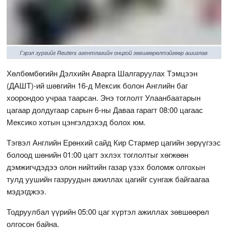
Гэрэл зургийг Reuters агентлагийн онцгой зөвшөөрөлтэйгөөр ашиглав
Хөлбөмбөгийн Дэлхийн Аварга Шалгаруулах Тэмцээн
(ДАШТ)-ий шөвгийн 16-д Мексик болон Английн баг
хоорондоо учраа таарсан. Энэ тоглолт Улаанбаатарын
цагаар долдугаар сарын 6-ны Даваа гарагт 08:00 цагаас
Мексико хотын цэнгэлдэхэд болох юм.
Тэгвэл Английн Ерөнхий сайд Кир Стармер цагийн зөрүүгээс
болоод шөнийн 01:00 цагт эхлэх тоглолтыг хөгжөөн
дэмжигчдэдээ олон нийтийн газар үзэх боломж олгохын
тулд уушийн газруудын ажиллах цагийг сунгаж байгаагаа
мэдэгджээ.
Тодруулбал үүрийн 05:00 цаг хүртэл ажиллах зөвшөөрөл
олгосон байна.