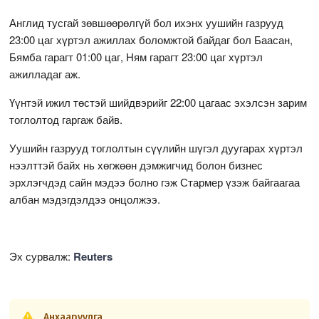
Англид тусгай зөвшөөрөлгүй бол ихэнх уушийн газрууд
23:00 цаг хүртэл ажиллах боломжтой байдаг бол Баасан,
Бямба гарагт 01:00 цаг, Ням гарагт 23:00 цаг хүртэл
ажилладаг аж.
Үүнтэй ижил төстэй шийдвэрийг 22:00 цагаас эхэлсэн зарим
тоглолтод гаргаж байв.
Уушийн газрууд тоглолтын сүүлийн шүгэл дуугарах хүртэл
нээлттэй байх нь хөгжөөн дэмжигчид болон бизнес
эрхлэгчдэд сайн мэдээ болно гэж Стармер үзэж байгаагаа
албан мэдэгдэлдээ онцолжээ.
Эх сурвалж:
Reuters
Анхааруулга