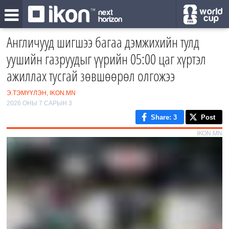
Англичууд шигшээ багаа дэмжихийн тулд
уушийн газруудыг үүрийн 05:00 цаг хүртэл
ажиллах тусгай зөвшөөрөл олгожээ
Э.ТЭМҮҮЛЭН, IKON.MN
2026 ОНЫ 7 САРЫН 3
Share
: 3
Post
IKON.MN