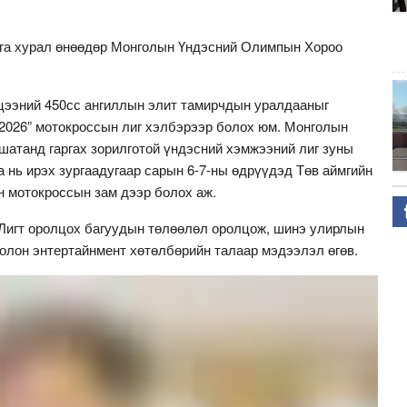
ага хурал өнөөдөр Монголын Үндэсний Олимпын Хороо
мцээний 450сс ангиллын элит тамирчдын уралдааныг
6” мотокроссын лиг хэлбэрээр болох юм. Монголын
шатанд гаргах зорилготой үндэсний хэмжээний лиг зуны
а нь ирэх зургаадугаар сарын 6-7-ны өдрүүдэд Төв аймгийн
 мотокроссын зам дээр болох аж.
Лигт оролцох багуудын төлөөлөл оролцож, шинэ улирлын
болон энтертайнмент хөтөлбөрийн талаар мэдээлэл өгөв.