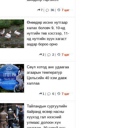
7
|
36
|
7 цаг
Өнөөдөр ихэнх нутгаар
халах боловч 9, 10-нд
нутгийн төв хэсгээр, 11-
нд нутгийн зүүн хагаст
аадар бороо орно
2
|
2
|
7 цаг
Сөүл хотод анх удаагаа
агаарын температур
Цельсийн 40 хэм давж
халлаа
1
|
6
|
7 цаг
Тайландын сургуулийн
байранд өсвөр насны
хүүхэд гал нээсний
улмаас долоон хүн
алагдаж, 30 гаруй хүн