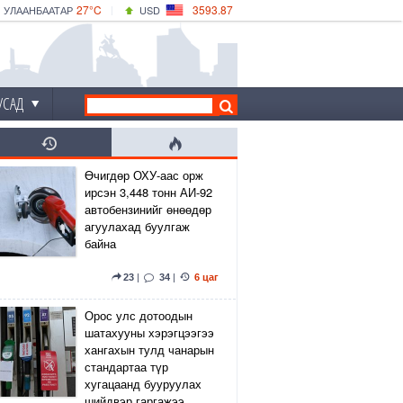
27°C
3593.87
УЛААНБААТАР
USD
|
29°C
ДАРХАН
532.66
CNY
24°C
ЭРДЭНЭТ
4141.04
EUR
УСАД
Өчигдөр ОХУ-аас орж
ирсэн 3,448 тонн АИ-92
автобензинийг өнөөдөр
агуулахад буулгаж
байна
23
|
34
|
6 цаг
Орос улс дотоодын
шатахууны хэрэгцээгээ
хангахын тулд чанарын
стандартаа түр
хугацаанд бууруулах
шийдвэр гаргажээ