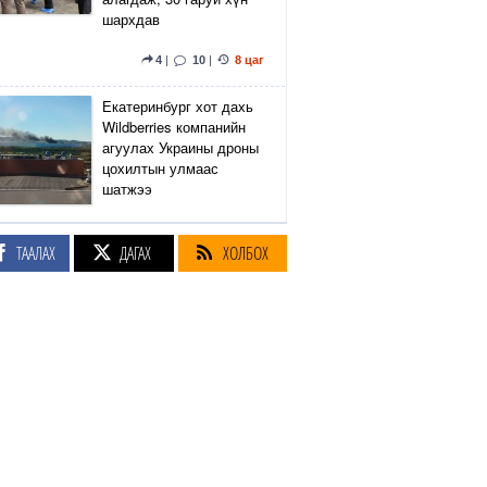
шархдав
4
|
10
|
8 цаг
Екатеринбург хот дахь
Wildberries компанийн
агуулах Украины дроны
цохилтын улмаас
шатжээ
15
|
54
|
9 цаг
ТААЛАХ
ДАГАХ
ХОЛБОХ
Элэгний өөхлөлт
оноштой бол ЗААВАЛ
УНШ
23
|
23 цаг
Кэмбриджийн хөтөлбөр,
гадаад хэл, программын
гүнзгийрүүлсэн
сургалтыг нэг системд