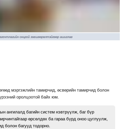
 агентлагийн онцгой зөвшөөрөлтэйгөөр ашиглав
өгөөд мэргэжлийн тамирчид, өсвөрийн тамирчид болон
үрээний оролцоотой байх юм.
ын ангилалд багийн систем нэвтрүүлж, баг бүр
мирчинтайгаар өрсөлдөх ба гараа бүрд оноо цуглуулж,
д болон багууд тодорно.