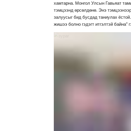
хамтарна. Монгол Улсын Гавьяат там
тэмцээнд өрсөлдөнө. Энэ тэмцээнээр
залуусыг бид бусдад таниулах ёстой.
жишээ болно гэдэгт итгэлтэй байна" г