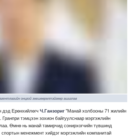
 агентлагийн онцгой зөвшөөрөлтэйгөөр ашиглав
н дэд Ерөнхийлөгч
Ч.Ганзориг
"Манай холбооны 71 жилийн
. Гранпри тэмцээн зохион байгуулснаар мэргэжлийн
длаа. Өмнө нь манай тамирчид сонирхогчийн түвшинд
 спортын менежмент хийдэг мэргэжлийн компанитай