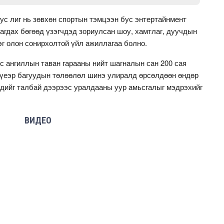
ус лиг нь зөвхөн спортын тэмцээн бус энтертайнмент
агдах бөгөөд үзэгчдэд зориулсан шоу, хамтлаг, дуучдын
эг олон сонирхолтой үйл ажиллагаа болно.
 ангиллын таван гарааны нийт шагналын сан 200 сая
н үеэр багуудын төлөөлөл шинэ улиралд өрсөлдөөн өндөр
чдийг талбай дээрээс уралдааны уур амьсгалыг мэдрэхийг
ВИДЕО