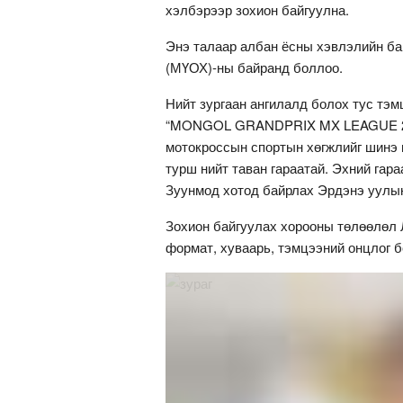
хэлбэрээр зохион байгуулна.
Энэ талаар албан ёсны хэвлэлийн б
(МҮОХ)-ны байранд боллоо.
Нийт зургаан ангилалд болох тус тэ
“MONGOL GRANDPRIX MX LEAGUE 202
мотокроссын спортын хөгжлийг шинэ 
турш нийт таван гараатай. Эхний гара
Зуунмод хотод байрлах Эрдэнэ уулын
Зохион байгуулах хорооны төлөөлөл 
формат, хуваарь, тэмцээний онцлог 