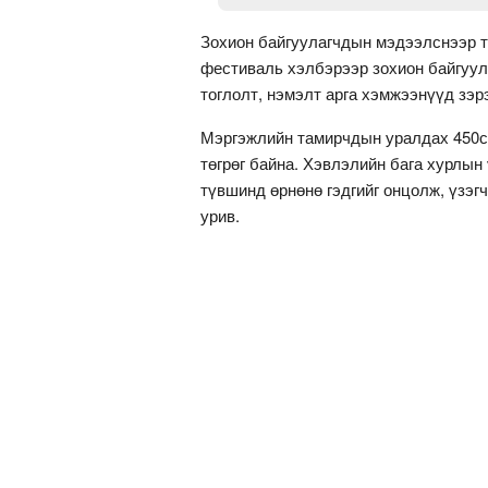
Зохион байгуулагчдын мэдээлснээр т
фестиваль хэлбэрээр зохион байгуул
тоглолт, нэмэлт арга хэмжээнүүд зэр
Мэргэжлийн тамирчдын уралдах 450сс
төгрөг байна. Хэвлэлийн бага хурлы
түвшинд өрнөнө гэдгийг онцолж, үзэг
урив.