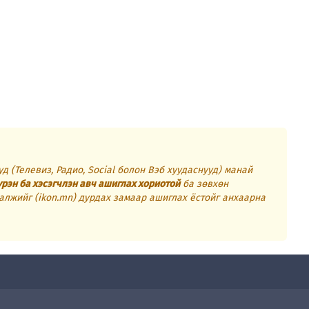
д (Телевиз, Радио, Social болон Вэб хуудаснууд) манай
үрэн ба хэсэгчлэн авч ашиглах хориотой
ба зөвхөн
алжийг (ikon.mn) дурдах замаар ашиглах ёстойг анхаарна