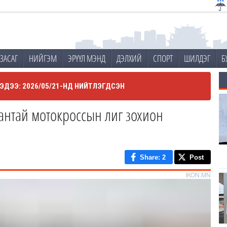
ЗАСАГ
НИЙГЭМ
ЭРҮҮЛ МЭНД
ДЭЛХИЙ
СПОРТ
ШИЛДЭГ
Б
ЭДЭЭ: 2026/05/21-НД НИЙТЛЭГДСЭН
нтай мотокроссын лиг зохион
Share
: 2
Post
IKON.MN