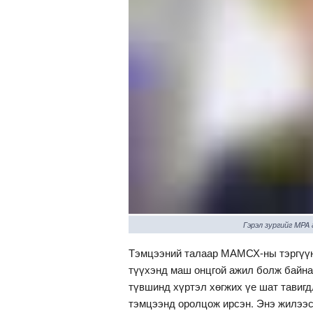
Гэрэл зургийг MPA
Тэмцээний талаар МАМСХ-ны тэргүү
түүхэнд маш онцгой ажил болж байна
түвшинд хүртэл хөгжих үе шат тавиг
тэмцээнд оролцож ирсэн. Энэ жилээс