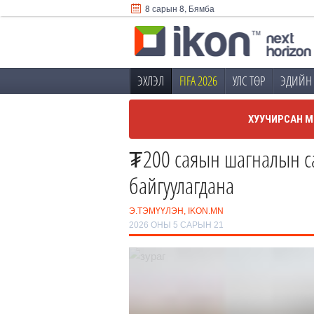
8 сарын 8, Бямба
ЭХЛЭЛ
FIFA 2026
УЛС ТӨР
ЭДИЙН 
ХУУЧИРСАН М
₮200 саяын шагналын са
байгуулагдана
Э.ТЭМҮҮЛЭН, IKON.MN
2026 ОНЫ 5 САРЫН 21