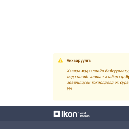
Анхааруулга
Хэвлэл мэдээллийн байгууллагуу
мэдээллийг аливаа хэлбэрээр
б
зөвшилцсөн тохиолдолд эх сурв
уу!