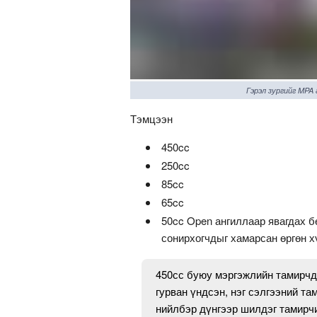
Гэрэл зургийг MPA
Тэмцээн
450cc
250cc
85cc
65cc
50cc Open ангиллаар явагдах б
сонирхогчдыг хамарсан өргөн х
450сс буюу мэргэжлийн тамирчд
гурван үндсэн, нэг сэлгээний та
нийлбэр дүнгээр шилдэг тамирчи