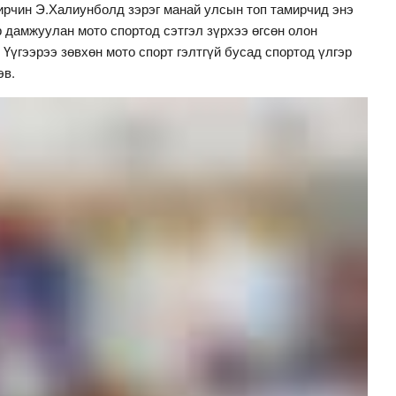
ирчин Э.Халиунболд зэрэг манай улсын топ тамирчид энэ
 дамжуулан мото спортод сэтгэл зүрхээ өгсөн олон
 Үүгээрээ зөвхөн мото спорт гэлтгүй бусад спортод үлгэр
эв.