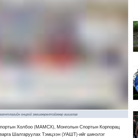
 агентлагийн онцгой зөвшөөрөлтэйгөөр ашиглав
портын Холбоо (МАМСХ), Монголын Спортын Корпорац
варга Шалгаруулах Тэмцээн (УАШТ)-ийг шинэлэг