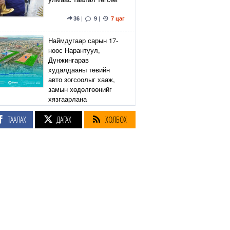
36
|
9
|
7 цаг
Наймдугаар сарын 17-
ноос Нарантуул,
Дүнжингарав
худалдааны төвийн
авто зогсоолыг хааж,
замын хөдөлгөөнийг
хязгаарлана
ТААЛАХ
ДАГАХ
ХОЛБОХ
6
|
2
|
8 цаг
Линдси Грэм агсны
санаачилсан Оросын
эсрэг хориг арга
хэмжээний хуулийн
төслийг АНУ-ын Сенат
баталлаа
38
|
46
|
8 цаг
Өнөөдөр Сэлэнгэ, Төв,