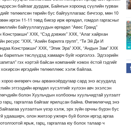
ндэрсэн байгааг дурдаж, Байнгын хороонд сүүлийн гурван
эдийг төлөөлсөн төрийн бус байгууллагаас бичгээр, мөн 10
вөн иргэн 11-11 төвд биеэр ирж өргөдөл, гомдол гаргасныг
лөөллийн байгууллагуудын өргөдөл “Авес Гранд”
 Констракшн” ХХК, “Сэд дэвжих” ХХК, “Алаг хайрхан
ийн ресурс “ХХК, “Азийн барилга групп”, “Ти Эй Ди И
индаа Констракшн” ХХК, “Эпик Эра” ХХК, “Андын Зам” ХХК
ны барилгын төслүүдэд хамаарч буйг нэрлэлээ. Эдгээрийн
капитал” гэх нэртэй байсан компанийг нэмэх ёстой гэдгийг
гч хохирсон иргэдийн төлөөллөөс хэлж байлаа.
хороо өнгөрөгч оны арванхоёрдугаар сард энэ асуудалд
улийн этгээдийн өргөдөл хүсэлтийг хүлээн авч эхэлсэн
өлөгчдийн болон Хуульчдын холбооны хуульчидтай уулзалт
р гарц, гаргалгаа байгааг ярилцсан байна. Өмгөөлөгчид энэ
байгаагаа уулзалтын үеэр хэлж, эрх зүйн орчны бүрэн бус
үй удааширч, олон жилээр ужгирч буй болон иргэд аргаа
нотолгоотой ярьж, гарц, гаргалгаа юу болох талаар ч