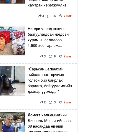
хамтран хэрэгжүүлнэ
3
|
14
|
7 цаг
Нигери улсад зохион
байгуулагдсан нэгдсэн
хуримын ёслолоор
1,500 хос гэрлэжээ
3
|
6
|
7 цаг
"Сарьсан багваахай
нийслэл хот орчимд
голтой ойр байрлах
барилга, байгууламжийн
дээвэр үүрлэдэг"
2
|
3
|
7 цаг
Домогт хөлбөмбөгчин
Лионель Мессигийн аав
68 насандаа өвчний
улмаас таалал төгсөв