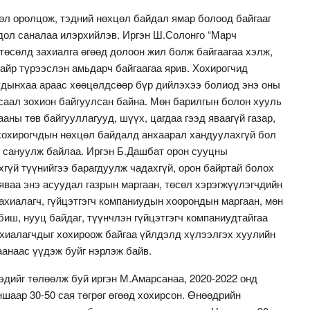
өл оролцож, тэдний нөхцөл байдал ямар болоод байгааг
одол саналаа илэрхийлэв. Иргэн Ш.Солонго “Марч
төсөлд захиалга өгөөд долоон жил болж байгаагаа хэлж,
байр түрээслэн амьдарч байгаагаа ярив. Хохирогчид
удынхаа араас хөөцөлдсөөр бүр дийлэхээ болиод энэ оны
саал зохион байгуулсан байна. Мөн барилгын болон хууль
аны төв байгууллагууд, шүүх, цагдаа гээд яваагүй газар,
 хохирогчдын нөхцөл байдалд анхаарал хандуулахгүй бол
г сануулж байлаа. Иргэн Б.Дашбат орон сууцны
хгүй түүнийгээ барагдуулж чадахгүй, орон байртай болох
 яваа энэ асуудал газрын маргаан, төсөл хэрэгжүүлэгчдийн
ахиалагч, гүйцэтгэгч компаниудын хоорондын маргаан, мөн
биш, нууц байдаг, түүнчлэн гүйцэтгэгч компаниудтайгаа
захиалагчдыг хохироож байгаа үйлдэлд хүлээлгэх хуулийн
аанаас үүдэж буйг нэрлэж байв.
эдийг төлөөлж буй иргэн М.Амарсанаа, 2020-2022 онд
ншаар 30-50 сая төгрөг өгөөд хохирсон. Өнөөдрийн