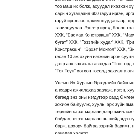
тоо маш их болж, асуудал ихээхэн хү
сарын хугацаанд 600 гаруй иргэн, ирг
гаруй иргэнээс цахим шуудангаар, дөр
танилцуулав. Эдгээр иргэд болон тө
ХХК, “Басмаа Констракшн” ХХК, “Марч
бугат” ХХК, “Гэзэгийн худаг” ХХК, “Гр
Констракшн”, “Эрхэт Монгол” ХХК, “З
гэсэн 10 аж ахуйн нэгжийн орон сууц
дээр анх захиалга авахдаа “Төгс-орд 
“Ток Тоун” хотхон төсөлд захиалга ө
Улсын Их Хурлын Өргөдлийн байнгын 
анхаарч ажиллахаа зарлаж, иргэн, ху
бөгөөд энэ оны нэгдүгээр сард Өмгө
зохион байгуулж, хууль, эрх зүйн яма
төрлийн хэрэг маргаан дээр ажиллаж 
байдал, хэрэг маргаан нь шийдэгдэхг
барж, цөхөрч байгаа зэргийг баримт, 
саналаа хэлжээ.