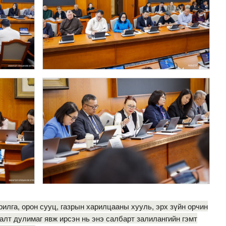
рилга, орон сууц, газрын харилцааны хууль, эрх зүйн орчин
алт дулимаг явж ирсэн нь энэ салбарт залилангийн гэмт