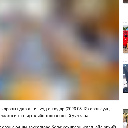
орооны дарга, гишүүд өнөөдөр (2026.05.13) орон сууц
уулж хохирсон иргэдийн төлөөлөлтэй уулзлаа.
 орон сууцны захиалгаас болж хохирсон иргэд, айл өрхийн