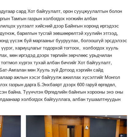
вдугаар сард Хот байгуулалт, орон сууцжуулалтын болон
аргын Тамгын газрын холбогдох нэгжийн албан
лилцох уулзалт хийсний дээр Байнгын хоронд иргэдээс
 дүгнэж, барилгын тусгай зөвшөөрөлтэй хуулийн этгээд,
оронд үүсэж буй маргааныг бууруулах, болзошгүй эрсдэлээс
 үүрэг, хариуцлагыг тодорхой тогтоох, холбогдох хууль
лах, мөн иргэдэд дээрх төрлийн зөрчлөөс урьдчилан
тогтмол хүргэх тухай албан бичгийг Хот байгуулалт,
Бат-Амгалан мөн Хууль зүй Дотоод хэргийн сайд
талаар ажлын хэсэг байгуулж ажиллах хүсэлтийг Монгол
лэх газрын дарга Б.Энхбаярт дээрх 600 гаруй өргөдөл,
лсэн байна. Түүнчлэн Өргөдлийн байнгын хорооны энэ оны
алдаанаар холбогдох байгууллага, албан тушаалтнуудын