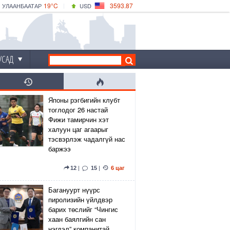
19°C
3593.87
УЛААНБААТАР
USD
|
19°C
ДАРХАН
532.66
CNY
17°C
ЭРДЭНЭТ
4141.04
EUR
УСАД
Японы рэгбигийн клубт
тоглодог 26 настай
Фижи тамирчин хэт
халуун цаг агаарыг
тэсвэрлэж чадалгүй нас
баржээ
12
|
15
|
6 цаг
Багануурт нүүрс
пиролизийн үйлдвэр
барих төслийг “Чингис
хаан баялгийн сан
нэгдэл” компанитай