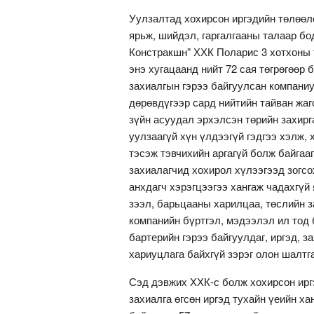
Уулзалтад хохирсон иргэдийн төлөөл
ярьж, шийдэл, гаргалгааны талаар б
Констракшн” ХХК Поларис 3 хотхоны 
энэ хугацаанд нийт 72 сая төгрөгөөр 
захиалгын гэрээ байгуулсан компани
дөрөвдүгээр сард нийтийн тайван жаг
зүйн асуудал эрхэлсэн төрийн захирга
уулзаагүй хүн үлдээгүй гэдгээ хэлж,
тэсэж тэвчихийн аргагүй болж байгаа
захиалагчид хохирол хүлээгээд зогсо
анхдагч хэрэгцээгээ хангаж чадахгүй
зээл, барьцааны харилцаа, төслийн з
компанийн бүртгэл, мэдээлэл ил тод 
бартерийн гэрээ байгуулдаг, иргэд, 
хариуцлага байхгүй зэрэг олон шалтг
Сэд дэвжих ХХК-с болж хохирсон ирг
захиалга өгсөн иргэд тухайн үеийн ха