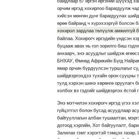
байдлаар 57 иргэн иргэний шүүхэд ха
орчим иргэд хохирлоо барагдуулж чад
хийсэн мөнгөн дүнг барагдуулах шийд
өрөө байранд ч хүрэхээргүй болсон б
хохирол зардлаа төлүүлж амжилгүй б
байлаа. Хохирогч иргэдийн үндсэн хэ
буцааж авах нь гол зорилго биш гэдг
анхаарч, энэ асуудлыг шийдэж өгөөсэ
БНХАУ, Өмнөд Африкийн Бүгд Найрамд
ямар орчин бүрдүүлсэн туршлагыг су
шийдвэрлэхдээ тухайн орон сууцны т
тулд хэрхэн шинэ хөрөнгө оруулагч б
холбох вэ гэдгийг шийдвэрлэх ёстой 
Энэ мэтчилэн хохирогч иргэд үгээ хэ
гүйцэтгэл болон бусад асуудлаар ас
байгууллагын албан тушаалтан, мэрг
дотоод хэргийн, Хот байгуулалт, ба
Залилах гэмт хэрэгтэй тэмцэх газар,