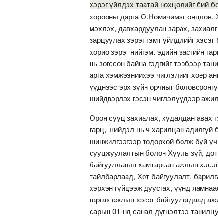
хэрэг үйлдэх таатай нөхцөлийг бий б
хорооны дарга О.Номичимэг онцлов. Х
мэхлэх, давхардуулан зарах, захиалгы
зарцуулах зэрэг гэмт үйлдлийг хэсэг
хорио зэрэг нийгэм, эдийн засгийн г
нь зогссон байна гэдгийг тэрбээр та
арга хэмжээнийхээ чиглэлийг хоёр ан
үүднээс эрх зүйн орчныг боловсронгу
шийдвэрлэх гэсэн чиглэлүүдээр ажил
Орон сууц захиалах, худалдан авах г
гарц, шийдэл нь ч харилцан адилгүй 
шинжилгээгээр тодорхой болж буй учи
сууцжуулалтын болон Хууль зүй, дото
байгууллагын хамтарсан ажлын хэсэг
тайлбарлаад, Хот байгуулалт, барил
хэрхэн гүйцээж дуусгах, үүнд яамна
гаргах ажлын хэсэг байгуулагдаад аж
сарын 01-нд санал дүгнэлтээ танилц