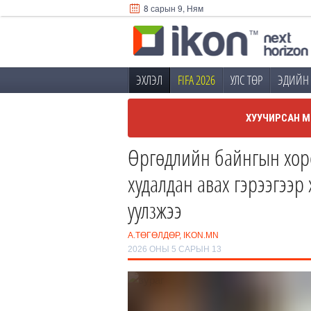
8 сарын 9, Ням
ЭХЛЭЛ
FIFA 2026
УЛС ТӨР
ЭДИЙН 
ХУУЧИРСАН М
Өргөдлийн байнгын хоро
худалдан авах гэрээгээр
уулзжээ
А.ТӨГӨЛДӨР, IKON.MN
2026 ОНЫ 5 САРЫН 13