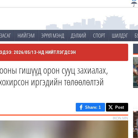
ЗАСАГ
НИЙГЭМ
ЭРҮҮЛ МЭНД
ДЭЛХИЙ
СПОРТ
ШИЛДЭГ
Б
ЭДЭЭ: 2026/05/13-НД НИЙТЛЭГДСЭН
оны гишүүд орон сууц захиалах,
 хохирсон иргэдийн төлөөлөлтэй
Share
: 1
Post
IKON.MN