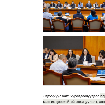
Эдгээр уулзалт, хуралдаануудаас
ба
маш их цоорхойтой, зохицуулалт, хян