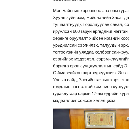
Мөн Байнгын хорооноос энэ оны гура
Хууль зүйн яам, Нийслэлийн Засаг д
тушаалтнуудыг оролцуулан санал, со
ирүүлсэн 600 гаруй өргөдлийг нэгтгэн
хөрөнгө оруулалт хийсэн иргэний хо
урьдчилсан сэргийлэх, талуудын эрх,
тогтоомжийн уялдаа холбоог сайжруу
сэргийлэх мэдээлэл, сэрэмжлүүлгийг 
барилга орон сууцжуулалтын сайд Э.
С.Амарсайхан нарт хүргүүлжээ. Энэ 
Улсын сайд, Засгийн газрын хэрэг эрх
гомдлын нэгтгэлтэй хамт мөн хүргүү
гуравдугаар сарын 17-ны өдрийн хур
мэдээллийг сонсож хэлэлцжээ.