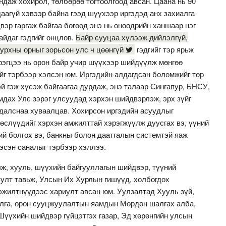
ндаж хохирол, төлбөрөө тогтоолгоод авсан. Цаана нь 90
аагүй хэвээр байна гээд шүүхээр иргэдэд анх захиалга
вэр гаргаж байгаа бөгөөд энэ нь өнөөдрийн ханшаар нэг
айдаг гэдгийг онцлов.
Байр сууцаа хүлээж дийлэлгүй,
урхны орныг зорьсон улс ч цөөнгүй
гэдгийг тэр ярьж
рэгцээ нь орон байр учир шүүхээр шийдүүлж мөнгөө
ийг тэрбээр хэлсэн юм. Иргэдийн алдагдсан боломжийг төр
й гэж хүсэж байгаагаа дурдаж, энэ талаар Сингапур, БНСУ,
ах Улс зэрэг улсуудад хэрхэн шийдвэрлэж, эрх зүйг
далснаа хуваалцав. Хохирсон иргэдийн асуудлыг
өслүүдийг хэрхэн амжилттай хэрэгжүүлж дуусгах вэ, үүний
ий болгох вэ, банкны болон даатгалын системтэй яаж
гэсэн саналыг тэрбээр хэллээ.
лж, хууль, шүүхийн байгууллагын шийдвэр, түүний
уулт тавьж, Улсын Их Хурлын гишүүд, холбогдох
эжилтнүүдээс хариулт авсан юм. Уулзалтад Хууль зүй,
рилга, орон сууцжуулалтын яамдын Мөрдөн шалгах алба,
 Шүүхийн шийдвэр гүйцэтгэх газар, Эд хөрөнгийн улсын