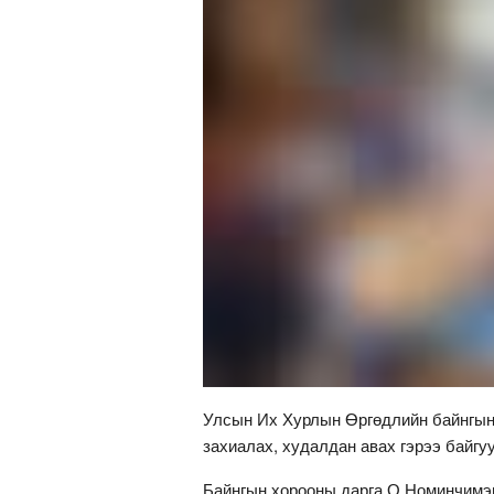
Улсын Их Хурлын Өргөдлийн байнгын х
захиалах, худалдан авах гэрээ байг
Байнгын хорооны дарга О.Номинчимэг