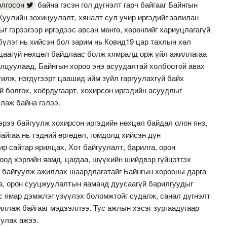
олгосон
байна гэсэн гол дүгнэлт гарч байгааг Байнгын
уулийн зохицуулалт, хяналт сул учир иргэдийг залилан
г гэрээгээр иргэдээс авсан мөнгө, хөрөнгийг хариуцлагагүй
 бүлэг нь хийсэн бол зарим нь Ковид19 цар тахлын хөл
арцаагүй нөхцөл байдлаас болж хямралд орж үйл ажиллагаа
нилцуулаад, Байнгын хороо энэ асуудалтай холбоотой авах
гилж, нэгдүгээрт цаашид ийм зүйл гаргуулахгүй байх
й болгох, хоёрдугаарт, хохирсон иргэдийн асуудлыг
лаж байна гэлээ.
эрээ байгуулж хохирсон иргэдийн нөхцөл байдал олон янз,
байгаа нь тэдний өргөдөл, гомдолд хийсэн дүн
р сайтар ярилцах, Хот байгуулалт, барилга, орон
од хэргийн яамд, цагдаа, шүүхийн шийдвэр гүйцэтгэх
 байгуулж ажиллах шаардлагатайг Байнгын хорооны дарга
га, орон сууцжуулалтын яаманд дуусаагүй барилгуудыг
ас ямар дэмжлэг үзүүлэх боломжтойг судалж, санал дүгнэлт
иллаж байгааг мэдээллээ. Тус ажлын хэсэг зургаадугаар
уулах ажээ.