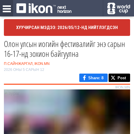
ХУУЧИРСАН МЭДЭЭ: 2026/05/12-НД НИЙТЛЭГДСЭН
Олон улсын иогийн фестивалийг энэ сарын
16-17-нд зохион байгуулна
П.САЙНЖАРГАЛ, IKON.MN
2026 ОНЫ 5 САРЫН 12
Share
: 8
Post
IKON.MN