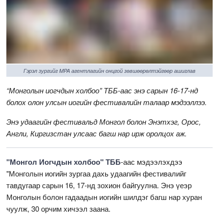
Гэрэл зургийг MPA агентлагийн онцгой зөвшөөрөлтэйгөөр ашиглав
“Монголын иогчдын холбоо” ТББ-аас энэ сарын 16-17-нд
болох олон улсын иогийн фестивалийн талаар мэдээллээ.
Энэ удаагийн фестивальд Монгол болон Энэтхэг, Орос,
Англи, Киргизстан улсаас багш нар ирж оролцох аж.
"Монгол Иогчдын холбоо" ТББ
-аас мэдээлэхдээ
"Монголын иогийн зургаа дахь удаагийн фестивалийг
тавдугаар сарын 16, 17-нд зохион байгуулна. Энэ үеэр
Монголын болон гадаадын иогийн шилдэг багш нар хуран
чуулж, 30 орчим хичээл заана.