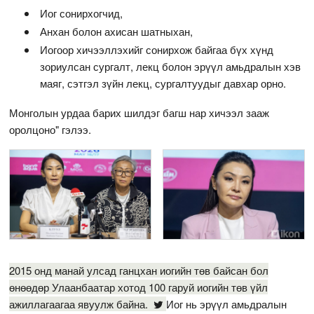
Иог сонирхогчид,
Анхан болон ахисан шатныхан,
Иогоор хичээллэхийг сонирхож байгаа бүх хүнд
зориулсан сургалт, лекц болон эрүүл амьдралын хэв
маяг, сэтгэл зүйн лекц, сургалтуудыг давхар орно.
Монголын урдаа барих шилдэг багш нар хичээл зааж
оролцоно" гэлээ.
2015 онд манай улсад ганцхан иогийн төв байсан бол
өнөөдөр Улаанбаатар хотод 100 гаруй иогийн төв үйл
ажиллагаагаа явуулж байна.
Иог нь эрүүл амьдралын