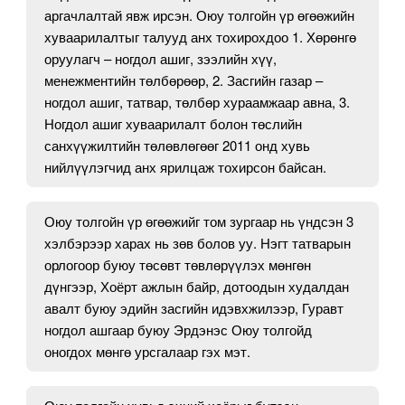
аргачлалтай явж ирсэн. Оюу толгойн үр өгөөжийн
хуваарилалтыг талууд анх тохирохдоо 1. Хөрөнгө
оруулагч – ногдол ашиг, зээлийн хүү,
менежментийн төлбөрөөр, 2. Засгийн газар –
ногдол ашиг, татвар, төлбөр хураамжаар авна, 3.
Ногдол ашиг хуваарилалт болон төслийн
санхүүжилтийн төлөвлөгөөг 2011 онд хувь
нийлүүлэгчид анх ярилцаж тохирсон байсан.
Оюу толгойн үр өгөөжийг том зургаар нь үндсэн 3
хэлбэрээр харах нь зөв болов уу. Нэгт татварын
орлогоор буюу төсөвт төвлөрүүлэх мөнгөн
дүнгээр, Хоёрт ажлын байр, дотоодын худалдан
авалт буюу эдийн засгийн идэвхжилээр, Гуравт
ногдол ашгаар буюу Эрдэнэс Оюу толгойд
оногдох мөнгө урсгалаар гэх мэт.