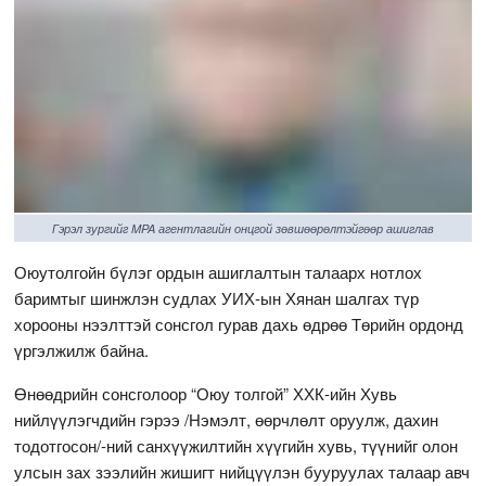
Гэрэл зургийг MPA агентлагийн онцгой зөвшөөрөлтэйгөөр ашиглав
Оюутолгойн бүлэг ордын ашиглалтын талаарх нотлох
баримтыг шинжлэн судлах УИХ-ын Хянан шалгах түр
хорооны нээлттэй сонсгол гурав дахь өдрөө Төрийн ордонд
үргэлжилж байна.
Өнөөдрийн сонсголоор “Оюу толгой” ХХК-ийн Хувь
нийлүүлэгчдийн гэрээ /Нэмэлт, өөрчлөлт оруулж, дахин
тодотгосон/-ний санхүүжилтийн хүүгийн хувь, түүнийг олон
улсын зах зээлийн жишигт нийцүүлэн бууруулах талаар авч