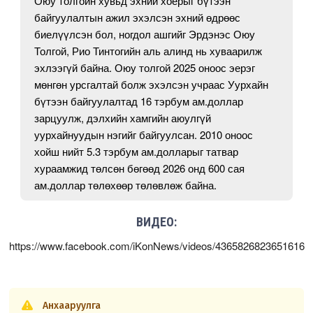
Оюу толгойн хувьд эхний хоёрыг бүтээн
байгуулалтын ажил эхэлсэн эхний өдрөөс
биелүүлсэн бол, ногдол ашгийг Эрдэнэс Оюу
Толгой, Рио Тинтогийн аль алинд нь хуваарилж
эхлээгүй байна. Оюу толгой 2025 оноос эерэг
мөнгөн урсгалтай болж эхэлсэн учраас Уурхайн
бүтээн байгуулалтад 16 тэрбум ам.доллар
зарцуулж, дэлхийн хамгийн аюулгүй
уурхайнуудын нэгийг байгуулсан. 2010 оноос
хойш нийт 5.3 тэрбум ам.долларыг татвар
хураамжид төлсөн бөгөөд 2026 онд 600 сая
ам.доллар төлөхөөр төлөвлөж байна.
ВИДЕО:
https://www.facebook.com/iKonNews/videos/4365826823651616
Анхааруулга