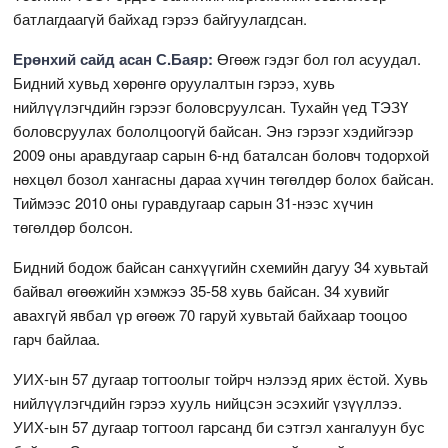
батлагдаагүй байхад гэрээ байгуулагдсан.
Ерөнхий сайд асан С.Баяр:
Өгөөж гэдэг бол гол асуудал.
Бидний хувьд хөрөнгө оруулалтын гэрээ, хувь
нийлүүлэгчдийн гэрээг боловсруулсан. Тухайн үед ТЭЗҮ
боловсруулах бололцоогүй байсан. Энэ гэрээг хэдийгээр
2009 оны аравдугаар сарын 6-нд баталсан боловч тодорхой
нөхцөл бозол хангасны дараа хүчин төгөлдөр болох байсан.
Тиймээс 2010 оны гуравдугаар сарын 31-нээс хүчин
төгөлдөр болсон.
Бидний бодож байсан санхүүгийн схемийн дагуу 34 хувьтай
байвал өгөөжийн хэмжээ 35-58 хувь байсан. 34 хувийг
авахгүй явбал үр өгөөж 70 гаруй хувьтай байхаар тооцоо
гарч байлаа.
УИХ-ын 57 дугаар тогтоолыг тойрч нэлээд ярих ёстой. Хувь
нийлүүлэгчдийн гэрээ хууль нийцсэн эсэхийг үзүүллээ.
УИХ-ын 57 дугаар тогтоол гарсанд би сэтгэл хангалуун бус