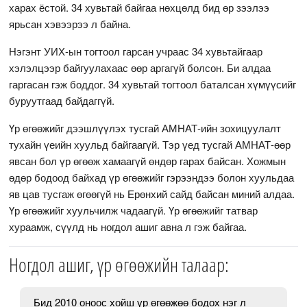
харах ёстой. 34 хувьтай байгаа нөхцөлд бид өр зээлээ
ярьсан хэвээрээ л байна.
Нэгэнт УИХ-ын тогтоол гарсан учраас 34 хувьтайгаар
хэлэлцээр байгуулахаас өөр аргагүй болсон. Би алдаа
гаргасан гэж боддог. 34 хувьтай тогтоол баталсан хүмүүсийг
буруутгаад байдаггүй.
Үр өгөөжийг дээшлүүлэх тусгай АМНАТ-ийн зохицуулалт
тухайн үеийн хуульд байгаагүй. Тэр үед тусгай АМНАТ-өөр
явсан бол үр өгөөж хамаагүй өндөр гарах байсан. Хожмын
өдөр бодоод байхад үр өгөөжийг гэрээндээ болон хуульдаа
яв цав тусгаж өгөөгүй нь Ерөнхий сайд байсан миний алдаа.
Үр өгөөжийг хуульчилж чадаагүй. Үр өгөөжийг татвар
хураамж, сүүлд нь ногдол ашиг авна л гэж байгаа.
Ногдол ашиг, үр өгөөжийн талаар:
Бид 2010 оноос хойш үр өгөөжөө бодох нэг л