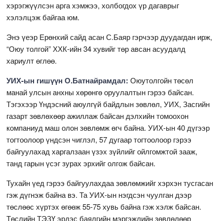
хэрэгжүүлсэн арга хэмжээ, холбогдох үр дагаврыг
хэлэлцэж байгаа юм.
Энэ үеэр Ерөнхий сайд асан С.Баяр гэрчээр дуудагдан ирж,
“Оюу толгой” ХХК-ийн 34 хувийг төр авсан асуудалд
хариулт өглөө.
УИХ-ын гишүүн О.Батнайрамдал:
Оюутолгойн төсөл
манай улсын анхны хөрөнгө оруулалтын гэрээ байсан.
Тэгэхээр Үндэсний аюулгүй байдлын зөвлөл, УИХ, Засгийн
газарт зөвлөхөөр ажиллаж байсан дэлхийн томоохон
компаниуд маш олон зөвлөмж өгч байна. УИХ-ын 40 дүгээр
тогтоолоор үндсэн чиглэл, 57 дугаар тогтоолоор гэрээ
байгуулахад харгалзаан үзэх зүйлийг ойлгомжтой зааж,
танд гарын үсэг зурах эрхийг олгож байсан.
Тухайн үед гэрээ байгуулахдаа зөвлөмжийг хэрхэн тусгасан
гэж дүгнэж байна вэ. Та УИХ-ын нэгдсэн чуулган дээр
төслөөс хүртэх өгөөж 55-75 хувь байна гэж хэлж байсан.
Төслийн ТЭЗҮ эрдэс баялгийн мэргэжлийн зөвлөлөөр