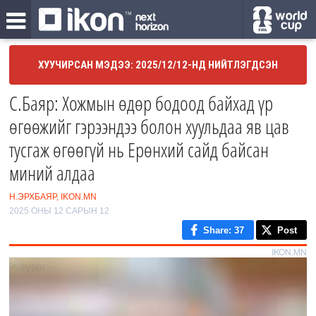
ХУУЧИРСАН МЭДЭЭ: 2025/12/12-НД НИЙТЛЭГДСЭН
С.Баяр: Хожмын өдөр бодоод байхад үр
өгөөжийг гэрээндээ болон хуульдаа яв цав
тусгаж өгөөгүй нь Ерөнхий сайд байсан
миний алдаа
Н.ЭРХБАЯР, IKON.MN
2025 ОНЫ 12 САРЫН 12
Share
: 37
Post
IKON.MN