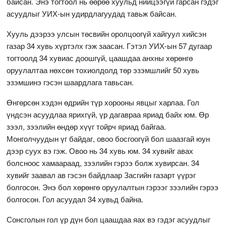
байсан. Энэ тогтоол нь өөрөө хуульд нийцээгүй гарсан гэдэг
асуудлыг УИХ-ын удирдлагуудад тавьж байсан.
Хууль дээрээ улсын төсвийн оролцоогүй хайгуул хийсэн
газар 34 хувь хүртэлх гэж заасан. Гэтэл УИХ-ын 57 дугаар
тогтоолд 34 хувиас доошгүй, цаашдаа анхны хөрөнгө
оруулалтаа нөхсөн тохиолдолд төр эзэмшлийг 50 хувь
эзэмшинэ гэсэн шаардлага тавьсан.
Өнгөрсөн хэдэн өдрийн түр хорооны явцыг харлаа. Гол
үндсэн асуудлаа ярихгүй, үр дагавраа яриад байх юм. Өр
зээл, зээлийн өндөр хүүг тойрч яриад байгаа.
Монголчуудын үг байдаг, овоо босгоогүй бол шаазгай юун
дээр суух вэ гэж. Овоо нь 34 хувь юм. 34 хувийг авах
болсноос хамаараад, зээлийн гэрээ болж хувирсан. 34
хувийг заавал ав гэсэн байдлаар Засгийн газарт үүрэг
болгосон. Энэ бол хөрөнгө оруулалтын гэрээг зээлийн гэрээ
болгосон. Гол асуудал 34 хувьд байна.
Сонсголын гол үр дүн бол цаашдаа яах вэ гэдэг асуудлыг