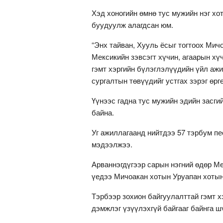
Хэд хоногийн өмнө тус мужийн нэг хо
буудуулж алагдсан юм.
“Энх тайван, Хууль ёсыг тогтоох Мич
Мексикийн зэвсэгт хүчин, агаарын хүч
гэмт хэргийн бүлэглэлүүдийн үйл ажи
сургалтын төвүүдийг устгах зэрэг өр
Үүнээс гадна тус мужийн эдийн засги
байна.
Уг ажиллагаанд нийтдээ 57 тэрбум пе
мэдээлжээ.
Арваннэгдүгээр сарын нэгний өдөр М
үедээ Мичоакан хотын Уруапан хотын
Тэрбээр зохион байгуулалттай гэмт х
дэмжлэг үзүүлэхгүй байгааг байнга ш