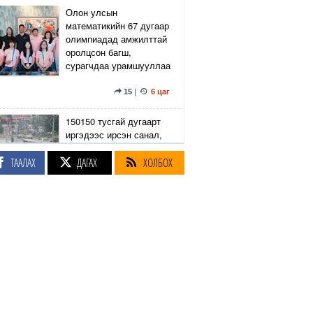
Олон улсын
математикийн 67 дугаар
олимпиадад амжилттай
оролцсон багш,
сурагчдаа урамшууллаа
15
|
6 цаг
150150 тусгай дугаарт
иргэдээс ирсэн санал,
гомдлыг нийслэлийн
эрх бүхий 23 албан
ТААЛАХ
ДАГАХ
ХОЛБОХ
тушаалтан хэрхэн
шийдвэрлэснийг
хянадаг болно
8
|
6 цаг
З.Төмөртөмөө: Хэн
нэгний харилцаа
хандлага, үл тоосон
байдлаас болж өргөдөл
нэмэгдэж байна