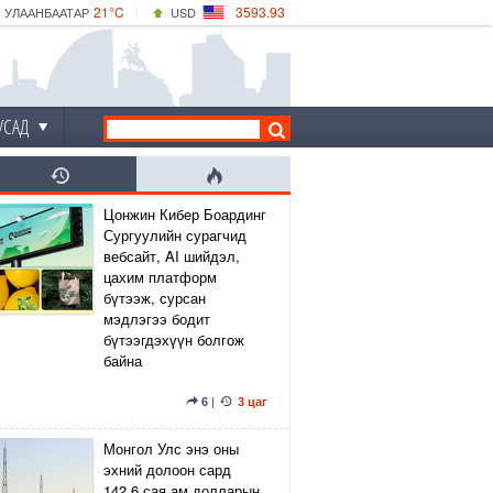
21°C
3593.93
УЛААНБААТАР
USD
|
24°C
ДАРХАН
532.39
CNY
21°C
ЭРДЭНЭТ
4149.01
EUR
УСАД
Цонжин Кибер Боардинг
Сургуулийн сурагчид
вебсайт, AI шийдэл,
цахим платформ
бүтээж, сурсан
мэдлэгээ бодит
бүтээгдэхүүн болгож
байна
6
|
3 цаг
Монгол Улс энэ оны
эхний долоон сард
142.6 сая ам.долларын