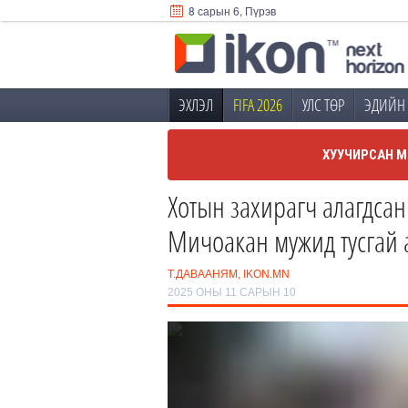
8 сарын 6, Пүрэв
ЭХЛЭЛ
FIFA 2026
УЛС ТӨР
ЭДИЙН 
ХУУЧИРСАН М
Хотын захирагч алагдса
Мичоакан мужид тусгай 
Т.ДАВААНЯМ, IKON.MN
2025 ОНЫ 11 САРЫН 10