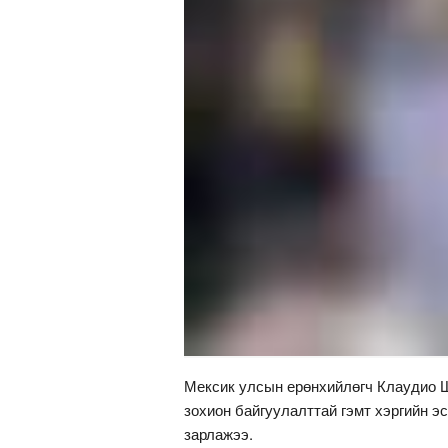
Мексик улсын ерөнхийлөгч Клаудио 
зохион байгуулалттай гэмт хэргийн э
зарлажээ.