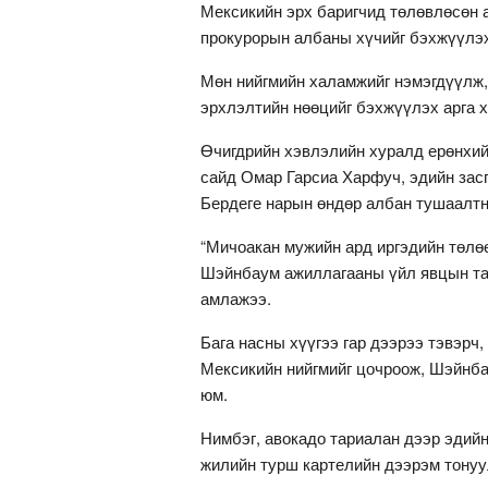
Мексикийн эрх баригчид төлөвлөсөн 
прокурорын албаны хүчийг бэхжүүлэх
Мөн нийгмийн халамжийг нэмэгдүүлж,
эрхлэлтийн нөөцийг бэхжүүлэх арга 
Өчигдрийн хэвлэлийн хуралд ерөнхи
сайд Омар Гарсиа Харфуч, эдийн зас
Бердеге нарын өндөр албан тушаалтн
“Мичоакан мужийн ард иргэдийн төлөө
Шэйнбаум ажиллагааны үйл явцын тал
амлажээ.
Бага насны хүүгээ гар дээрээ тэвэрч
Мексикийн нийгмийг цочроож, Шэйнбау
юм.
Нимбэг, авокадо тариалан дээр эдийн
жилийн турш картелийн дээрэм тонуул