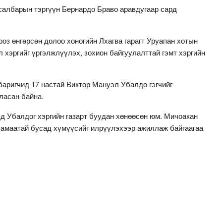
салбарын тэргүүн Бернардо Браво аравдугаар сард
роз өнгөрсөн долоо хоногийн Лхагва гарагт Уруапан хотын
л хэргийг үргэлжлүүлэх, зохион байгуулалттай гэмт хэргийн
баригчид 17 настай Виктор Мануэл Убалдо гэгчийг
ласан байна.
 Убалдог хэргийн газарт буудан хөнөөсөн юм. Мичоакан
хамаатай бусад хүмүүсийг илрүүлэхээр ажиллаж байгаагаа