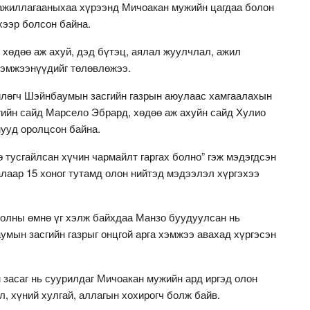
ажиллагааныхаа хүрээнд Мичоакан мужийн цагдаа болон
ээр болсон байна.
 хөдөө аж ахуй, дэд бүтэц, аялал жуулчлал, ажил
хэмжээнүүдийг төлөвлөжээ.
йлөгч Шэйнбаумын засгийн газрын аюулаас хамгаалахын
гийн сайд Марсело Эбрард, хөдөө аж ахуйн сайд Хулио
ууд оролцсон байна.
 тусгайлсан хүчин чармайлт гаргах болно” гэж мэдэгдсэн
аар 15 хоног тутамд олон нийтэд мэдээлэл хүргэхээ
, олны өмнө үг хэлж байхдаа Манзо буудуулсан нь
мын засгийн газрыг онцгой арга хэмжээ авахад хүргэсэн
 засаг нь суурилдаг Мичоакан мужийн ард иргэд олон
, хүний хулгай, аллагын хохирогч болж байв.