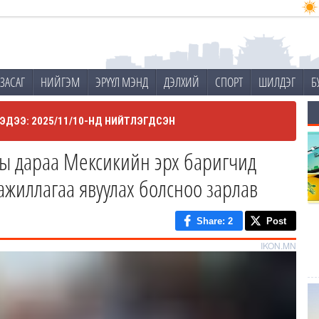
ЗАСАГ
НИЙГЭМ
ЭРҮҮЛ МЭНД
ДЭЛХИЙ
СПОРТ
ШИЛДЭГ
Б
ЭДЭЭ: 2025/11/10-НД НИЙТЛЭГДСЭН
ны дараа Мексикийн эрх баригчид
ажиллагаа явуулах болсноо зарлав
Share
: 2
Post
IKON.MN