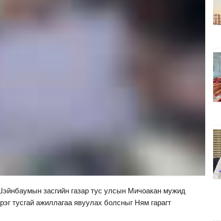
Шэйнбаумын засгийн газар тус улсын Мичоакан мужид
срэг тусгай ажиллагаа явуулах болсныг Ням гарагт