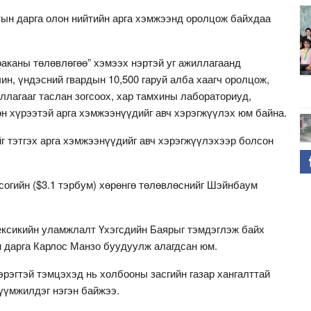
тын дарга олон нийтийн арга хэмжээнд оролцож байхдаа
оаканы төлөвлөгөө” хэмээх нэртэй уг ажиллагаанд
ин, үндэсний гвардын 10,500 гаруй алба хаагч оролцож,
ллагааг таслан зогсоох, хар тамхины лабораториуд,
гөн хүрээтэй арга хэмжээнүүдийг авч хэрэгжүүлэх юм байна.
йг тэтгэх арга хэмжээнүүдийг авч хэрэгжүүлэхээр болсон
согийн ($3.1 тэрбум) хөрөнгө төлөвлөснийг Шэйнбаум
ексикийн уламжлалт Үхэгсдийн Баярыг тэмдэглэж байх
 дарга Карлос Манзо буудуулж алагдсан юм.
эрэгтэй тэмцэхэд нь холбооны засгийн газар хангалттай
үүмжилдэг нэгэн байжээ.