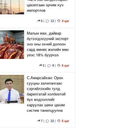
цахилгаан эрчим хүч
импортлов
5
|
12
|
4 цаг
Малын мах, дайвар
бүтээгдэхүүний экспорт
энэ оны эхний долоон
сард өмнөх жилийн мөн
үеэс 18% буурчээ
3
|
8
|
6 цаг
С.Амарсайхан: Орон
сууцны залилангаас
сэргийлэхийн тулд
барилгатай холбоотой
бүх мэдээллийг
харуулах шинэ цахим
систем танилцуулна
7
|
22
|
6 цаг