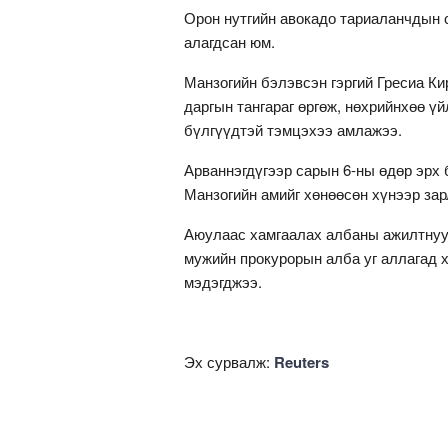
Орон нутгийн авокадо тариаланчдын 
алагдсан юм.
Манзогийн бэлэвсэн гэргий Гресиа Ки
даргын тангараг өргөж, нөхрийнхөө үй
бүлгүүдтэй тэмцэхээ амлажээ.
Арваннэгдүгээр сарын 6-ны өдөр эрх 
Манзогийн амийг хөнөөсөн хүнээр зар
Аюулаас хамгаалах албаны ажилтнууд
мужийн прокурорын алба уг аллагад 
мэдэгджээ.
Эх сурвалж:
Reuters