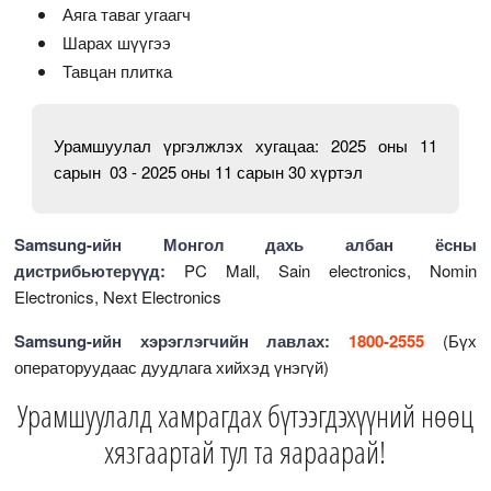
Аяга таваг угаагч
Шарах шүүгээ
Тавцан плитка
Урамшуулал үргэлжлэх хугацаа: 2025 оны 11
сарын 03 - 2025 оны 11 сарын 30 хүртэл
Samsung-ийн Монгол дахь албан ёсны
дистрибьютерүүд:
PC Mall, Sain electronics, Nomin
Electronics, Next Electronics
Samsung-ийн хэрэглэгчийн лавлах:
1800-2555
(Бүх
операторуудаас дуудлага хийхэд үнэгүй)
Урамшуулалд хамрагдах бүтээгдэхүүний нөөц
хязгаартай тул та яараарай!