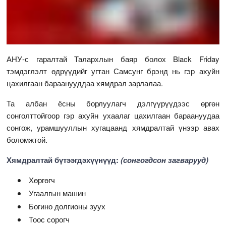
АНУ-с гаралтай Талархлын баяр болох Black Friday
тэмдэглэлт өдрүүдийг угтан Самсунг брэнд нь гэр ахуйн
цахилгаан бараанууддаа хямдрал зарлалаа.
Та албан ёсны борлуулагч дэлгүүрүүдээс өргөн
сонголттойгоор гэр ахуйн ухаалаг цахилгаан бараануудаа
сонгож, урамшууллын хугацаанд хямдралтай үнээр авах
боломжтой.
Хямдралтай бүтээгдэхүүнүүд:
(сонгогдсон загварууд)
Хөргөгч
Угаалгын машин
Богино долгионы зуух
Тоос сорогч