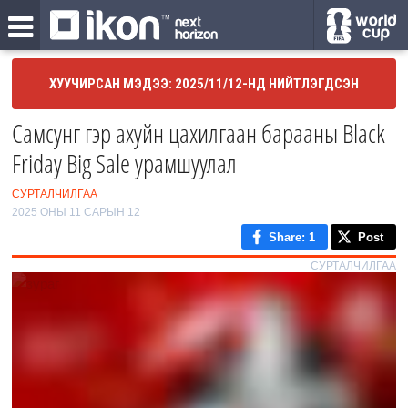
ХУУЧИРСАН МЭДЭЭ: 2025/11/12-НД НИЙТЛЭГДСЭН
Самсунг гэр ахуйн цахилгаан барааны Black
Friday Big Sale урамшуулал
СУРТАЛЧИЛГАА
2025 ОНЫ 11 САРЫН 12
Share
: 1
Post
СУРТАЛЧИЛГАА