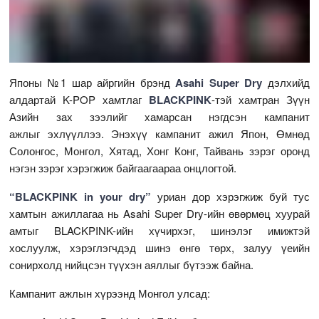
Японы №1 шар айргийн брэнд
Asahi Super Dry
дэлхийд
алдартай K-POP хамтлаг
BLACKPINK
-тэй хамтран Зүүн
Азийн зах зээлийг хамарсан нэгдсэн кампанит
ажлыг эхлүүллээ. Энэхүү кампанит ажил Япон, Өмнөд
Солонгос, Монгол, Хятад, Хонг Конг, Тайвань зэрэг оронд
нэгэн зэрэг хэрэгжиж байгаагаараа онцлогтой.
“BLACKPINK in your dry”
уриан дор хэрэгжиж буй тус
хамтын ажиллагаа нь Asahi Super Dry-ийн өвөрмөц хуурай
амтыг BLACKPINK-ийн хүчирхэг, шинэлэг имижтэй
хослуулж, хэрэглэгчдэд шинэ өнгө төрх, залуу үеийн
сонирхолд нийцсэн түүхэн аяллыг бүтээж байна.
Кампанит ажлын хүрээнд Монгол улсад: