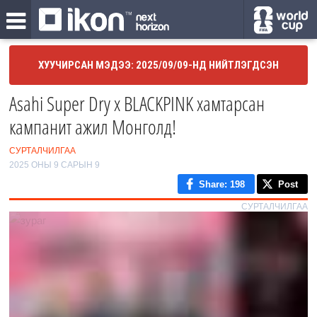
ХУУЧИРСАН МЭДЭЭ: 2025/09/09-НД НИЙТЛЭГДСЭН
Asahi Super Dry x BLACKPINK хамтарсан
кампанит ажил Монголд!
СУРТАЛЧИЛГАА
2025 ОНЫ 9 САРЫН 9
Share
: 198
Post
СУРТАЛЧИЛГАА