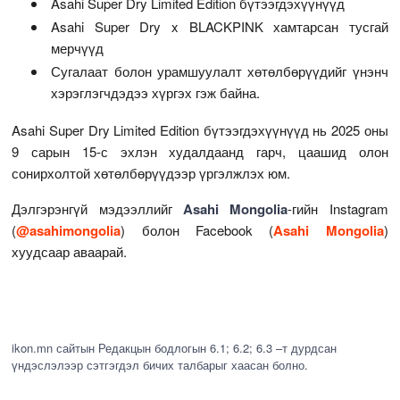
Asahi Super Dry Limited Edition бүтээгдэхүүнүүд
Asahi Super Dry x BLACKPINK хамтарсан тусгай
мерчүүд
Сугалаат болон урамшуулалт хөтөлбөрүүдийг үнэнч
хэрэглэгчдэдээ хүргэх гэж байна.
Asahi Super Dry Limited Edition бүтээгдэхүүнүүд нь 2025 оны
9 сарын 15-с эхлэн худалдаанд гарч, цаашид олон
сонирхолтой хөтөлбөрүүдээр үргэлжлэх юм.
Дэлгэрэнгүй мэдээллийг
Asahi
Mongolia
-гийн Instagram
(
@asahimongolia
) болон Facebook (
Asahi Mongolia
)
хуудсаар аваарай.
ikon.mn сайтын Редакцын бодлогын 6.1; 6.2; 6.3 –т дурдсан
үндэслэлээр сэтгэгдэл бичих талбарыг хаасан болно.