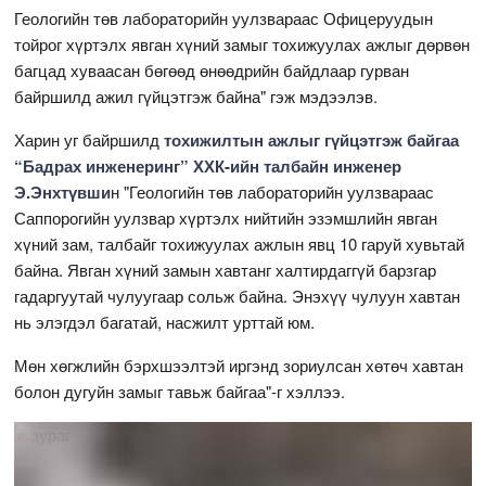
Геологийн төв лабораторийн уулзвараас Офицеруудын
тойрог хүртэлх явган хүний замыг тохижуулах ажлыг дөрвөн
багцад хуваасан бөгөөд өнөөдрийн байдлаар гурван
байршилд ажил гүйцэтгэж байна" гэж мэдээлэв.
Харин уг байршилд
тохижилтын ажлыг гүйцэтгэж байгаа
“Бадрах инженеринг” ХХК-ийн талбайн инженер
Э.
Энхтүвши
н "Геологийн төв лабораторийн уулзвараас
Саппорогийн уулзвар хүртэлх нийтийн эзэмшлийн явган
хүний зам, талбайг тохижуулах ажлын явц 10 гаруй хувьтай
байна. Явган хүний замын хавтанг халтирдаггүй барзгар
гадаргуутай чулуугаар сольж байна. Энэхүү чулуун хавтан
нь элэгдэл багатай, насжилт урттай юм.
Мөн хөгжлийн бэрхшээлтэй иргэнд зориулсан хөтөч хавтан
болон дугуйн замыг тавьж байгаа"-г хэллээ.