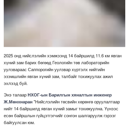
2025 онд нийслэлийн хэмжээнд 14 байршилд 11.6 км явган
хүний зам барих бөгөөд Геологийн төв лабораторийн
уулзвараас Саппорогийн уулзвар хүртэлх нийтийн
эзэмшлийн явган хүний зам, талбайг тохижуулах ажил
эхлээд буй.
Энэ талаар
НХОГ-ын Барилгын хяналтын инженер
Ж.Мөнхнаран
"Нийслэлийн төсвийн хөрөнгө оруулалтаар
нийт 14 байршилд явган хүний замыг тохижуулна. Үүнээс
есөн байршлын гүйцэтгэгчийг сонгон шалгаруулж гэрээг
байгуулсан юм.