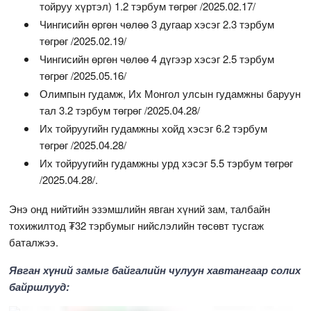
тойруу хүртэл) 1.2 тэрбум төгрөг /2025.02.17/
Чингисийн өргөн чөлөө 3 дугаар хэсэг 2.3 тэрбум
төгрөг /2025.02.19/
Чингисийн өргөн чөлөө 4 дүгээр хэсэг 2.5 тэрбум
төгрөг /2025.05.16/
Олимпын гудамж, Их Монгол улсын гудамжны баруун
тал 3.2 тэрбум төгрөг /2025.04.28/
Их тойруугийн гудамжны хойд хэсэг 6.2 тэрбум
төгрөг /2025.04.28/
Их тойруугийн гудамжны урд хэсэг 5.5 тэрбум төгрөг
/2025.04.28/.
Энэ онд нийтийн эзэмшлийн явган хүний зам, талбайн
тохижилтод ₮32 тэрбумыг нийслэлийн төсөвт тусгаж
баталжээ.
Явган хүний замыг байгалийн чулуун хавтангаар солих
байршлууд: