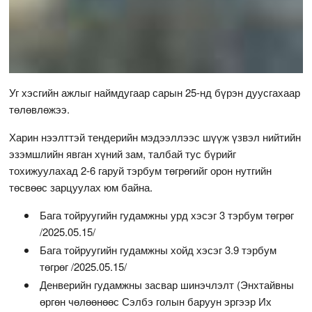
Уг хэсгийн ажлыг наймдугаар сарын 25-нд бүрэн дуусгахаар
төлөвлөжээ.
Харин нээлттэй тендерийн мэдээллээс шүүж үзвэл нийтийн
эзэмшлийн явган хүний зам, талбай тус бүрийг
тохижуулахад 2-6 гаруй тэрбум төгрөгийг орон нутгийн
төсвөөс зарцуулах юм байна.
Бага тойруугийн гудамжны урд хэсэг 3 тэрбум төгрөг
/2025.05.15/
Бага тойруугийн гудамжны хойд хэсэг 3.9 тэрбум
төгрөг /2025.05.15/
Денверийн гудамжны засвар шинэчлэлт (Энхтайвны
өргөн чөлөөнөөс Сэлбэ голын баруун эргээр Их