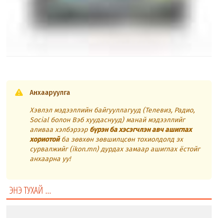
Анхааруулга
Хэвлэл мэдээллийн байгууллагууд (Телевиз, Радио,
Social болон Вэб хуудаснууд) манай мэдээллийг
аливаа хэлбэрээр
бүрэн ба хэсэгчлэн авч ашиглах
хориотой
ба зөвхөн зөвшилцсөн тохиолдолд эх
сурвалжийг (ikon.mn) дурдах замаар ашиглах ёстойг
анхаарна уу!
ЭНЭ ТУХАЙ ...