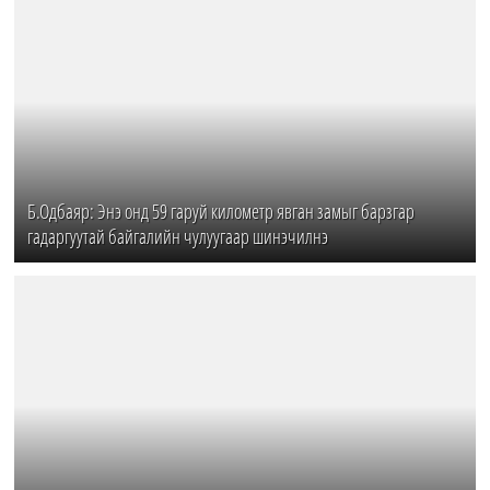
Б.Одбаяр: Энэ онд 59 гаруй километр явган замыг барзгар
гадаргуутай байгалийн чулуугаар шинэчилнэ