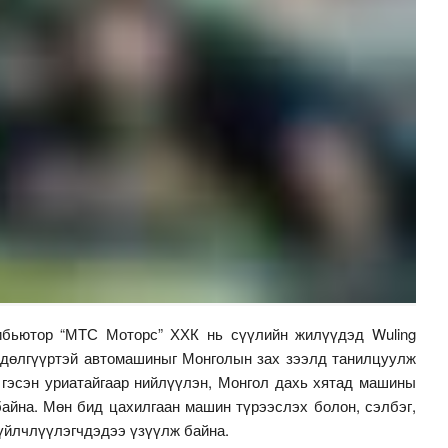
ибьютор “МТС Моторс” ХХК нь сүүлийн жилүүдэд Wuling
өдөлгүүртэй автомашиныг Монголын зах зээлд танилцуулж
 гэсэн уриатайгаар нийлүүлэн, Монгол дахь хятад машины
айна. Мөн бид цахилгаан машин түрээслэх болон, сэлбэг,
 үйлчлүүлэгчдэдээ үзүүлж байна.