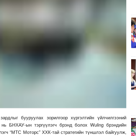
зардлыг бууруулах зорилгоор хүргэлтийн үйлчилгээний
 нь БНХАУ-ын тэргүүлэгч брэнд болох Wuling брэндийн
лэгч “МТС Моторс” ХХК-тай стратегийн түншлэл байгуулж,