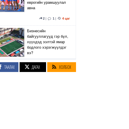
еврогийн урамшуулал
авна
2
|
1
|
4 цаг
Бизнесийн
байгууллагууд гэр бүл,
хүүхдэд ээлтэй ямар
бодлого хэрэгжүүлдэг
вэ?
4
|
1
|
4 цаг
ТААЛАХ
ДАГАХ
ХОЛБОХ
Сэтгүүлч Р.Эмүжин:
Талын Монголтой
хамтдаа хүчтэй л гэж
байна даа
360
|
4 цаг
Амралтын өдрүүдэд
Энхтайвны гүүрний
баруун, зүүн талын