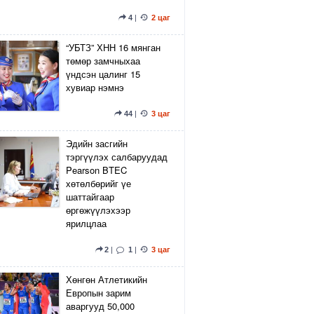
4
|
2 цаг
“УБТЗ” ХНН 16 мянган
төмөр замчныхаа
үндсэн цалинг 15
хувиар нэмнэ
44
|
3 цаг
Эдийн засгийн
тэргүүлэх салбаруудад
Pearson BTEC
хөтөлбөрийг үе
шаттайгаар
өргөжүүлэхээр
ярилцлаа
2
|
1
|
3 цаг
Хөнгөн Атлетикийн
Европын зарим
аваргууд 50,000