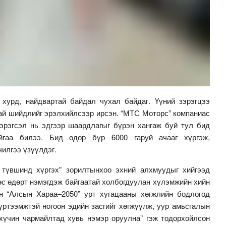
хурд, найдвартай байдал чухал байдаг. Үүний зэрэгцээ
тай шийдлийг эрэлхийлсээр ирсэн. “МТС Моторс” компаниас
эрэгсэл нь эдгээр шаардлагыг бүрэн хангаж буй тул бид
йгаа билээ. Бид өдөр бүр 6000 гаруй ачааг хүргэж,
чилгээ үзүүлдэг.
 түвшинд хүргэх” зорилтынхоо эхний алхмуудыг хийгээд
өс өдөрт нэмэгдэж байгаатай холбогдуулан хүлэмжийн хийн
н “Алсын Хараа–2050” урт хугацааны хөгжлийн бодлогод
хүртээмжтэй ногоон эдийн засгийг хөгжүүлж, уур амьсгалын
хүчин чармайлтад хувь нэмэр оруулна” гэж тодорхойлсон