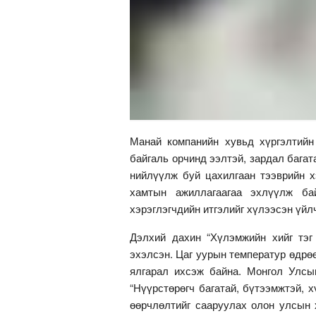
Манай компанийн хувьд хүргэлтийн 
байгаль орчинд ээлтэй, зардал бага
нийлүүлж буй цахилгаан тээврийн х
хамтын ажиллагаагаа эхлүүлж ба
хэрэглэгчдийн итгэлийг хүлээсэн үйл
Дэлхий дахин “Хүлэмжийн хийг тэг
эхэлсэн. Цаг уурын температур өдрө
ялгарал ихсэж байна. Монгол Улсы
“Нүүрстөрөгч багатай, бүтээмжтэй, 
өөрчлөлтийг сааруулах олон улсын 