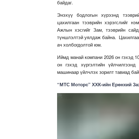
байдаг.
Энэхүү бодлогын хүрээнд тээври
цахилгаан тээврийн хэрэгслийг нэм
Ажлын хэсгийг Зам, тээврийн сай
түншлэлтэй уялдаж байна. Цахилгаан
ач холбогдолтой юм.
Иймд манай компани 2026 он гэхэд 1
он гэхэд хүргэлтийн үйлчилгээнд
машинаар үйлчлэх зорилт тавиад бай
“МТС Моторс” ХХК-ийн Ерөнхий За