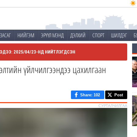
ЗАСАГ
НИЙГЭМ
ЭРҮҮЛ МЭНД
ДЭЛХИЙ
СПОРТ
ШИЛДЭГ
Б
ЭДЭЭ: 2025/04/23-НД НИЙТЛЭГДСЭН
гэлтийн үйлчилгээндээ цахилгаан
Share
: 102
Post
СУРТАЛЧИЛГАА