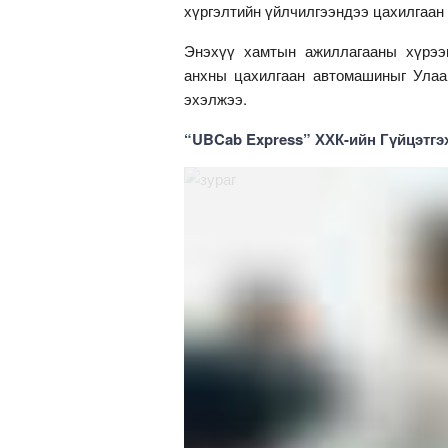
хүргэлтийн үйлчилгээндээ цахилгаан
Энэхүү хамтын ажиллагааны хүрээ
анхны цахилгаан автомашиныг Улаа
эхэлжээ.
“UBCab Express” ХХК-ийн Гүйцэтгэх