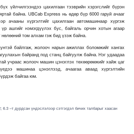
бүх үйлчилгээндээ цахилгаан тээврийн хэрэгслийг бүрэн
яртай байна. UBCab Express нь өдөр бүр 6000 гаруй ачааг
гээр ачааны хүргэлтийг цахилгаан автомашинаар хүргэж
үр ашгийг нэмэгдүүлэх бус, байгаль орчин хотын агаар
 нөлөөний том алхам гэж бид үзэж байна.
үнтэй байлгаж, жолооч нарын ажиллах боломжийг хангах
агуулахын байранд под станц байгуулж байна. Нэг удаадаа
тай учраас жолооч машин цэнэглэх төхөөрөмжийг хайж цаг
үедээ машинаа цэнэглээд, ачаагаа аваад хүргэлтийн
бүрдэж байгаа юм.
2; 6.3 –т дурдсан үндэслэлээр сэтгэгдэл бичих талбарыг хаасан