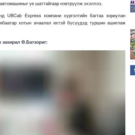
 автомашиныг үе шаттайгаар нэвтрүүлж эхэллээ.
нд UBCab Express компани хүргэлтийн багтаа зориулан
нбаатар хотын ачаалал ихтэй бүсүүдэд туршин ашиглаж
 захирал Ө.Батзориг: