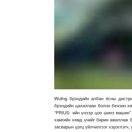
Wuling брэндийн албан ёсны дистр
брэндийн цахилгаан болон бензин х
“PRIUS- ийн үнээр цоо шинэ машин”
хамгийн хямд үнийг барин ажиллаж б
засварын цогц үйлчилгээг хэрэглэгч,