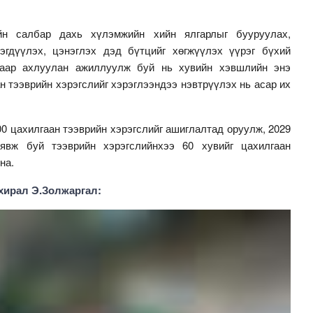
йн салбар дахь хүлэмжийн хийн ялгарлыг бууруулах,
эгдүүлэх, цэнэглэх дэд бүтцийг хөгжүүлэх үүрэг бүхий
даар ахлуулан ажиллуулж буй нь хувийн хэвшлийн энэ
 тээврийн хэрэгслийг хэрэглээндээ нэвтрүүлэх нь асар их
00 цахилгаан тээврийн хэрэгслийг ашиглалтад оруулж, 2029
 явж буй тээврийн хэрэгслийнхээ 60 хувийг цахилгаан
на.
хирал Э.Золжаргал: