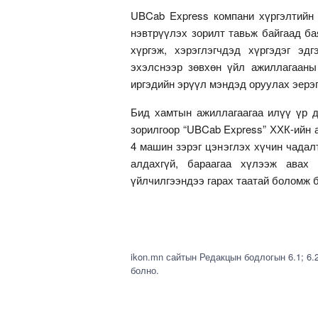
UBCab Express компани хүргэлтийн 
нэвтрүүлэх зорилт тавьж байгаад ба
хүргэж, хэрэглэгчдэд хүргэдэг эд
эхэлснээр зөвхөн үйл ажиллагааны 
иргэдийн эрүүл мэндэд оруулах эерэг
Бид хамтын ажиллагаагаа илүү үр д
зорилгоор “UBCab Express” ХХК-ийн 
4 машин зэрэг цэнэглэх хүчин чадал
алдахгүй, бараагаа хүлээж авах 
үйлчилгээндээ гарах таатай боломж 
ikon.mn сайтын Редакцын бодлогын 6.1; 6.
болно.