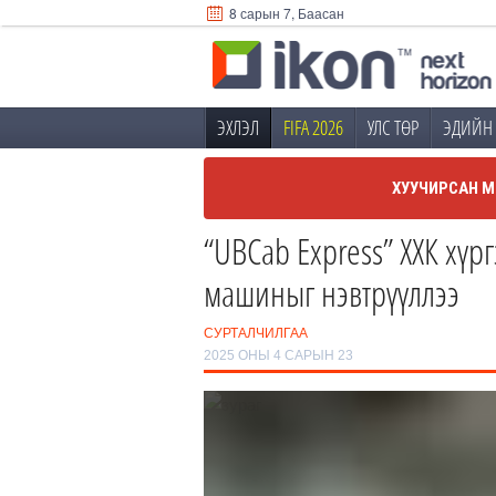
8 сарын 7, Баасан
ЭХЛЭЛ
FIFA 2026
УЛС ТӨР
ЭДИЙН 
ХУУЧИРСАН М
“UBCab Express” ХХК хүр
машиныг нэвтрүүллээ
СУРТАЛЧИЛГАА
2025 ОНЫ 4 САРЫН 23