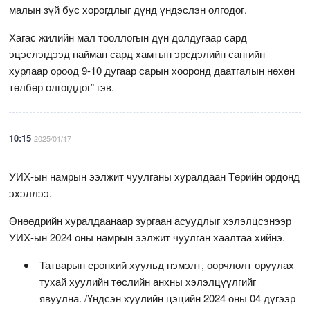
малын зүй бус хорогдлыг дүнд үндэслэн олгодог.
Хагас жилийн мал тооллогын дүн долдугаар сард
эцэслэгдээд найман сард хамтын эрсдэлийн сангийн
хурлаар ороод 9-10 дугаар сарын хооронд даатгалын нөхөн
төлбөр олгогддог” гэв.
10:15
2025/01/17
УИХ-ын намрын ээлжит чуулганы хуралдаан Төрийн ордонд
эхэллээ.
Өнөөдрийн хуралдаанаар зургаан асуудлыг хэлэлцсэнээр
УИХ-ын 2024 оны намрын ээлжит чуулган хаалтаа хийнэ.
Татварын ерөнхий хуульд нэмэлт, өөрчлөлт оруулах
тухай хуулийн төслийн анхны хэлэлцүүлгийг
явуулна. /Үндсэн хуулийн цэцийн 2024 оны 04 дүгээр