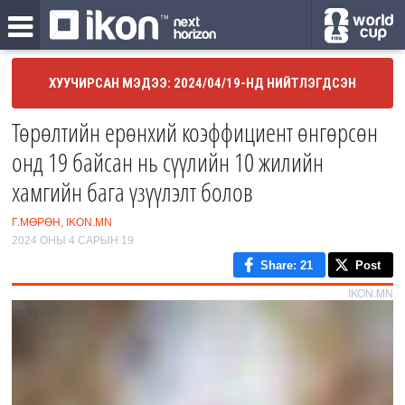
ХУУЧИРСАН МЭДЭЭ: 2024/04/19-НД НИЙТЛЭГДСЭН
Төрөлтийн ерөнхий коэффициент өнгөрсөн
онд 19 байсан нь сүүлийн 10 жилийн
хамгийн бага үзүүлэлт болов
Г.МӨРӨН, IKON.MN
2024 ОНЫ 4 САРЫН 19
Share
: 21
Post
IKON.MN