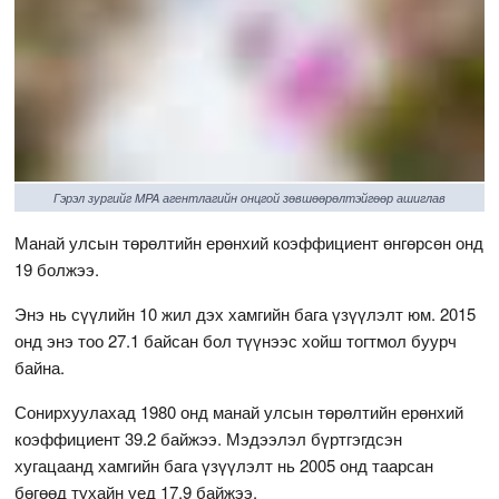
Гэрэл зургийг MPA агентлагийн онцгой зөвшөөрөлтэйгөөр ашиглав
Манай улсын төрөлтийн ерөнхий коэффициент өнгөрсөн онд
19 болжээ.
Энэ нь сүүлийн 10 жил дэх хамгийн бага үзүүлэлт юм. 2015
онд энэ тоо 27.1 байсан бол түүнээс хойш тогтмол буурч
байна.
Сонирхуулахад 1980 онд манай улсын төрөлтийн ерөнхий
коэффициент 39.2 байжээ. Мэдээлэл бүртгэгдсэн
хугацаанд хамгийн бага үзүүлэлт нь 2005 онд таарсан
бөгөөд тухайн үед 17.9 байжээ.