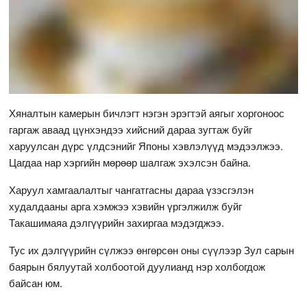
Хяналтын камерын бичлэгт нэгэн эрэгтэй аягыг хоргоноос
гаргаж аваад цүнхэндээ хийсний дараа зугтаж буйг
харуулсан дүрс үлдсэнийг Японы хэвлэлүүд мэдээлжээ.
Цагдаа нар хэргийн мөрөөр шалгаж эхэлсэн байна.
Харуул хамгаалалтыг чангатгасны дараа үзэсгэлэн
худалдааны арга хэмжээ хэвийн үргэлжилж буйг
Такашимаяа дэлгүүрийн захиргаа мэдэгджээ.
Тус их дэлгүүрийн сүлжээ өнгөрсөн оны сүүлээр Зул сарын
баярын бялуутай холбоотой дуулианд нэр холбогдож
байсан юм.