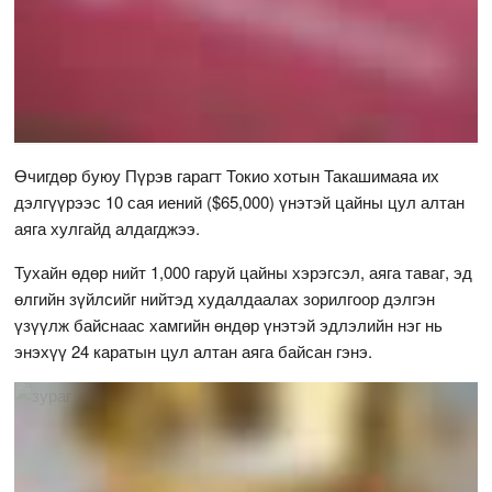
Өчигдөр буюу Пүрэв гарагт Токио хотын Такашимаяа их
дэлгүүрээс 10 сая иений ($65,000) үнэтэй цайны цул алтан
аяга хулгайд алдагджээ.
Тухайн өдөр нийт 1,000 гаруй цайны хэрэгсэл, аяга таваг, эд
өлгийн зүйлсийг нийтэд худалдаалах зорилгоор дэлгэн
үзүүлж байснаас хамгийн өндөр үнэтэй эдлэлийн нэг нь
энэхүү 24 каратын цул алтан аяга байсан гэнэ.