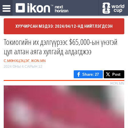
ХУУЧИРСАН МЭДЭЭ: 2024/04/12-НД НИЙТЛЭГДСЭН
Токиогийн их дэлгүүрээс $65,000-ын үнэтэй
цул алтан аяга хулгайд алдагджээ
С.МӨНХЦЭЦЭГ, IKON.MN
2024 ОНЫ 4 САРЫН 12
Share
: 27
Post
IKON.MN