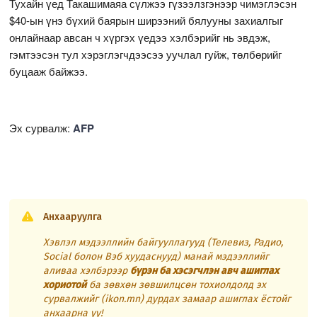
Тухайн үед Такашимаяа сүлжээ гүзээлзгэнээр чимэглэсэн
$40-ын үнэ бүхий баярын ширээний бялууны захиалгыг
онлайнаар авсан ч хүргэх үедээ хэлбэрийг нь эвдэж,
гэмтээсэн тул хэрэглэгчдээсээ уучлал гуйж, төлбөрийг
буцааж байжээ.
Эх сурвалж:
AFP
Анхааруулга
Хэвлэл мэдээллийн байгууллагууд (Телевиз, Радио,
Social болон Вэб хуудаснууд) манай мэдээллийг
аливаа хэлбэрээр
бүрэн ба хэсэгчлэн авч ашиглах
хориотой
ба зөвхөн зөвшилцсөн тохиолдолд эх
сурвалжийг (ikon.mn) дурдах замаар ашиглах ёстойг
анхаарна уу!