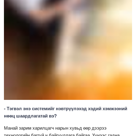
- Тэгвэл энэ системийг нэвтрүүлэхэд хэдий хэмжээний
нөөц шаардлагатай вэ?
Манай зарим харилцагч нарын хувьд өөр дээрээ
технологийн баггүй ч байгууллага байгаа. Үүнээс гадна