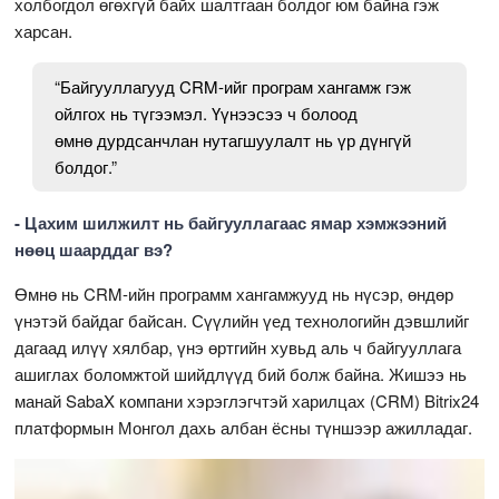
холбогдол өгөхгүй байх шалтгаан болдог юм байна гэж
харсан.
“Байгууллагууд CRM-ийг програм хангамж гэж
ойлгох нь түгээмэл. Үүнээсээ ч болоод
өмнө дурдсанчлан нутагшуулалт нь үр дүнгүй
болдог.”
- Цахим шилжилт нь байгууллагаас ямар хэмжээний
нөөц шаарддаг вэ?
Өмнө нь CRM-ийн программ хангамжууд нь нүсэр, өндөр
үнэтэй байдаг байсан. Сүүлийн үед технологийн дэвшлийг
дагаад илүү хялбар, үнэ өртгийн хувьд аль ч байгууллага
ашиглах боломжтой шийдлүүд бий болж байна. Жишээ нь
манай SabaX компани хэрэглэгчтэй харилцах (CRM) Bitrix24
платформын Монгол дахь албан ёсны түншээр ажилладаг.