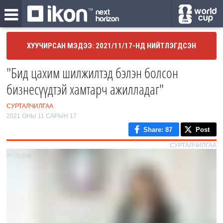
ХУУЧИРСАН МЭДЭЭ: 2021/11/17-НД НИЙТЛЭГДСЭН
"Бид цахим шилжилтэд бэлэн болсон
бизнесүүдтэй хамтарч ажилладаг"
СУРТАЛЧИЛГАА
2021 ОНЫ 11 САРЫН 17
Share
: 87
Post
СУРТАЛЧИЛГАА