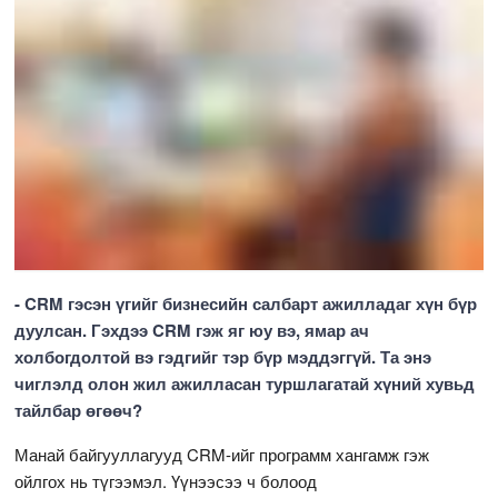
- CRM гэсэн үгийг бизнесийн салбарт ажилладаг хүн бүр
дуулсан. Гэхдээ CRM гэж яг юу вэ, ямар ач
холбогдолтой вэ гэдгийг тэр бүр мэддэггүй. Та энэ
чиглэлд олон жил ажилласан туршлагатай хүний хувьд
тайлбар өгөөч?
Манай байгууллагууд CRM-ийг программ хангамж гэж
ойлгох нь түгээмэл. Үүнээсээ ч болоод