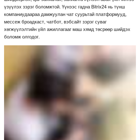
үзүүлэх зэрэг боломжтой. Үүнээс гадна Bitrix24 нь түнш
компаниудаараа дамжуулан чат суурьтай платформууд,
мессеж броадкаст, чатбот, вэбсайт зэрэг суваг
хөгжүүлэлтийн үйл ажиллагааг маш хямд төсрөөр шийдэх
боломж олгодог.