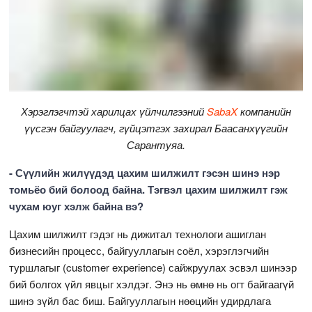
Хэрэглэгчтэй харилцах үйлчилгээний
SabaX
компанийн
үүсгэн байгуулагч, гүйцэтгэх захирал Баасанхүүгийн
Сарантуяа.
- Сүүлийн жилүүдэд цахим шилжилт гэсэн шинэ нэр
томьёо бий болоод байна. Тэгвэл цахим шилжилт гэж
чухам юуг хэлж байна вэ?
Цахим шилжилт гэдэг нь дижитал технологи ашиглан
бизнесийн процесс, байгууллагын соёл, хэрэглэгчийн
туршлагыг (customer experience) сайжруулах эсвэл шинээр
бий болгох үйл явцыг хэлдэг. Энэ нь өмнө нь огт байгаагүй
шинэ зүйл бас биш. Байгууллагын нөөцийн удирдлага