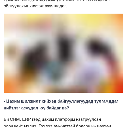
ойлгуулахыг хичээж ажилладаг.
- Цахим шилжилт хийхэд байгууллагуудад тулгамддаг
нийтлэг асуудал юу байдаг вэ?
Би CRM, ERP гээд цахим платформ нэвтрүүлсэн
олон кейс мэднэ. Гэхдээ амжилттай болсон нь цөөхөн.