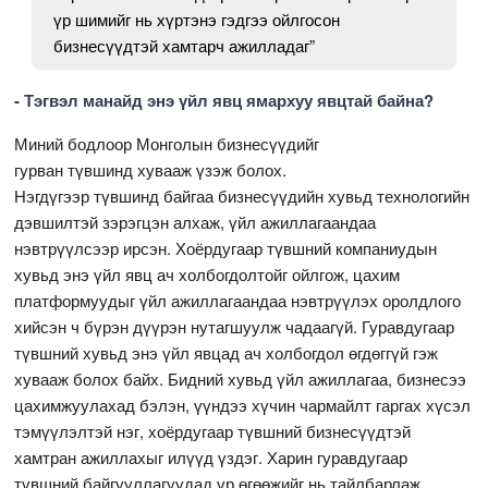
үр шимийг нь хүртэнэ гэдгээ ойлгосон
бизнесүүдтэй хамтарч ажилладаг”
- Тэгвэл манайд энэ үйл явц ямархуу явцтай байна?
Миний бодлоор Монголын бизнесүүдийг
гурван түвшинд хувааж үзэж болох.
Нэгдүгээр түвшинд байгаа бизнесүүдийн хувьд технологийн
дэвшилтэй зэрэгцэн алхаж, үйл ажиллагаандаа
нэвтрүүлсээр ирсэн. Хоёрдугаар түвшний компаниудын
хувьд энэ үйл явц ач холбогдолтойг ойлгож, цахим
платформуудыг үйл ажиллагаандаа нэвтрүүлэх оролдлого
хийсэн ч бүрэн дүүрэн нутагшуулж чадаагүй. Гуравдугаар
түвшний хувьд энэ үйл явцад ач холбогдол өгдөггүй гэж
хувааж болох байх. Бидний хувьд үйл ажиллагаа, бизнесээ
цахимжуулахад бэлэн, үүндээ хүчин чармайлт гаргах хүсэл
тэмүүлэлтэй нэг, хоёрдугаар түвшний бизнесүүдтэй
хамтран ажиллахыг илүүд үздэг. Харин гуравдугаар
түвшний байгууллагуудад үр өгөөжийг нь тайлбарлаж,