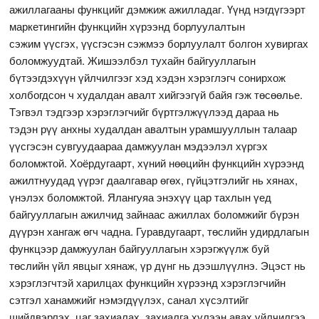
ажиллагааны функцийг дэмжиж ажилладаг. Үүнд нэгдүгээрт
маркетингийн функцийн хүрээнд борлуулалтын
сэжим үүсгэх, үүсгэсэн сэжмээ борлуулалт болгон хувиргах
боломжуудтай. Жишээлбэл тухайн байгууллагын
бүтээгдэхүүн үйлчилгээг хэд хэдэн хэрэглэгч сонирхож
холбогдсон ч худалдан авалт хийгээгүй байя гэж төсөөлье.
Тэгвэл тэдгээр хэрэглэгчийг бүртгэлжүүлээд дараа нь
тэдэн рүү анхны худалдан авалтын урамшууллын талаар
үүсгэсэн сувгуудаараа дамжуулан мэдээлэл хүргэх
боломжтой. Хоёрдугаарт, хүний нөөцийн функцийн хүрээнд
ажилтнуудад үүрэг даалгавар өгөх, гүйцэтгэлийг нь хянах,
үнэлэх боломжтой. Ялангуяа энэхүү цар тахлын үед
байгууллагын ажилчид зайнаас ажиллах боломжийг бүрэн
дүүрэн хангаж өгч чадна. Гуравдугаарт, төслийн удирдлагын
функцээр дамжуулан байгууллагын хэрэгжүүлж буй
төслийн үйл явцыг хянаж, үр дүнг нь дээшлүүлнэ. Эцэст нь
хэрэглэгчтэй харилцах функцийн хүрээнд хэрэглэгчийн
сэтгэл ханамжийг нэмэгдүүлэх, санал хүсэлтийг
шийдвэрлэх, цаг захиалах, захиалга хүлээн авах үйлчилгээ