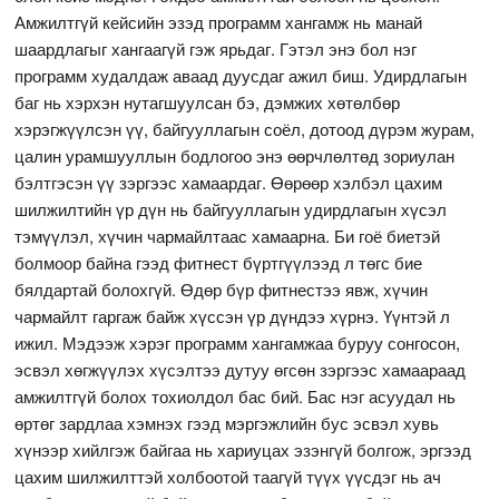
Амжилтгүй кейсийн эзэд программ хангамж нь манай
шаардлагыг хангаагүй гэж ярьдаг. Гэтэл энэ бол нэг
программ худалдаж аваад дуусдаг ажил биш. Удирдлагын
баг нь хэрхэн нутагшуулсан бэ, дэмжих хөтөлбөр
хэрэгжүүлсэн үү, байгууллагын соёл, дотоод дүрэм журам,
цалин урамшууллын бодлогоо энэ өөрчлөлтөд зориулан
бэлтгэсэн үү зэргээс хамаардаг. Өөрөөр хэлбэл цахим
шилжилтийн үр дүн нь байгууллагын удирдлагын хүсэл
тэмүүлэл, хүчин чармайлтаас хамаарна. Би гоё биетэй
болмоор байна гээд фитнест бүртгүүлээд л төгс бие
бялдартай болохгүй. Өдөр бүр фитнестээ явж, хүчин
чармайлт гаргаж байж хүссэн үр дүндээ хүрнэ. Үүнтэй л
ижил. Мэдээж хэрэг программ хангамжаа буруу сонгосон,
эсвэл хөгжүүлэх хүсэлтээ дутуу өгсөн зэргээс хамаараад
амжилтгүй болох тохиолдол бас бий. Бас нэг асуудал нь
өртөг зардлаа хэмнэх гээд мэргэжлийн бус эсвэл хувь
хүнээр хийлгэж байгаа нь хариуцах эзэнгүй болгож, эргээд
цахим шилжилттэй холбоотой таагүй түүх үүсдэг нь ач