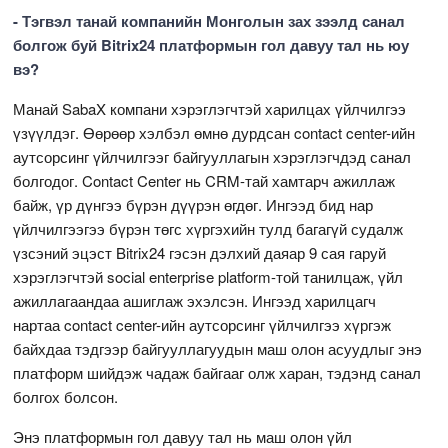
- Тэгвэл танай компанийн Монголын зах зээлд санал
болгож буй Bitrix24 платформын гол давуу тал нь юу
вэ?
Манай SabaX компани хэрэглэгчтэй харилцах үйлчилгээ
үзүүлдэг. Өөрөөр хэлбэл өмнө дурдсан contact center-ийн
аутсорсинг үйлчилгээг байгууллагын хэрэглэгчдэд санал
болгодог. Contact Center нь CRM-тай хамтарч ажиллаж
байж, үр дүнгээ бүрэн дүүрэн өгдөг. Ингээд бид нар
үйлчилгээгээ бүрэн төгс хүргэхийн тулд багагүй судалж
үзсэний эцэст Bitrix24 гэсэн дэлхий даяар 9 сая гаруй
хэрэглэгчтэй social enterprise platform-той танилцаж, үйл
ажиллагаандаа ашиглаж эхэлсэн. Ингээд харилцагч
нартаа contact center-ийн аутсорсинг үйлчилгээ хүргэж
байхдаа тэдгээр байгууллагуудын маш олон асуудлыг энэ
платформ шийдэж чадаж байгааг олж харан, тэдэнд санал
болгох болсон.
Энэ платформын гол давуу тал нь маш олон үйл