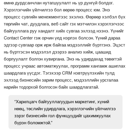
өмнө дурдсанчлан нутагшуулалт нь үр дүнгүй болдог.
Хэрэглэгчийн үйлчилгээ бол өөрөө процесс юм. Энэ
процесс сувгийн менежментээс эхэлнэ. Өөрөөр хэлбэл бүх
төрлийн чат, дуудлага, веб сайт гэх мэтчилэн хэрэглэгчээс
байгууллага руу хандалт хийх сувгаа эхлээд нээнэ. Үүнийг
Contact Center гэж орчин үед нэрлэх болсон. Үүний дараа
эдгээр сувгаар орж ирж байгаа мэдээллийг бүртгэнэ. Эцэст
нь бүртгэсэн мэдээлэл дээрээ анализ хийж, цаашид
борлуулалт болгон хувиргана. Энэ нь удирдахад төвөгтэй
процесс учраас автоматжуулах, программ хангамж ашиглах
шаардлага үүсдэг. Тэгэхээр CRM нэвтрүүлэхийн тулд
эхлээд бизнесийн зарим процесс, мэдээллийн урсгалаа
нарийн тодорхой болгосон байх шаардлагатай.
“Харилцагч байгууллагуудын маркетинг, хүний
нөөц, төслийн удирдлага, хэрэглэгчийн үйлчилгээ
зэрэг бизнесийн гол функцүүдийг цахимжуулах
бүрэн боломжтой.”