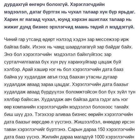
дурдахгүй өнгөрч болохгүй. Хэрэглэгчдийн
мэдээлэл, датаг бүртгэх нь чухал талаар хүн бүр ярьдаг.
Харин яг яагаад чухал, юунд хэрхэн ашиглах талаар нь
жижиг дунд бизнес эрхлэгчид маань төдий л мэддэггүй.
Чиний гар утсанд өдөрт нэлээд хэдэн зар мессежээр ирж
байгаа байх. Ихэнх нь чамд шаардлагагүй зар байдаг байх.
Энэ бол хэрэглэгчийн мэдээлэл байхгүйгээс зар
сурталчилгаагаа бүх хүн рүү харанхуйгаар цацаж буй
хэлбэр. Арай хашир нэг нь бол хэрэглэгчийн дата бааз
байна уу худалдаж авъя гээд баахан утасны дугаар
худалдаж аваад зараа цацдаг. Хэрэглэгчийн дата баазыг
худалдаж аваад бүрдүүлэх боломжтойсон бол бүх зүйл тун
хялбар байхсан. Худалдаж авч байгаа дата гэдэг аль нэг
өөр компанийн хэрэглэгчдийн мэдээлэл болохоос танайх
биш шүү дээ. Тэгэхээр аливаа бизнес өөрийн хэрэглэгчийн
дата баазыг өөрсдөө л үүсгэнэ. Жишээлбэл, өнөөдөр ирсэн
таван хэрэглэгчийг бүртгэнэ. Сарын дараа 150 хэрэглэгчийн
дата бааз үүснэ. Жилийн дараа магадгүй 1000 хэрэглэгчийн