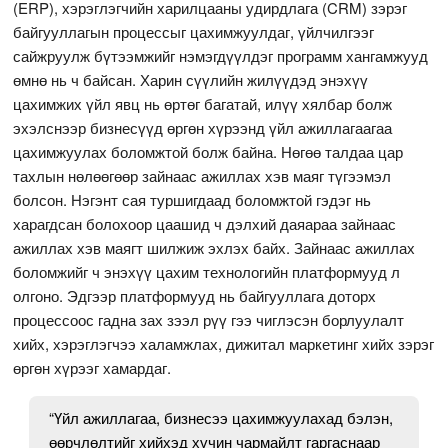
(ERP), хэрэглэгчийн харилцааны удирдлага (CRM) зэрэг
байгууллагын процессыг цахимжуулдаг, үйлчилгээг
сайжруулж бүтээмжийг нэмэгдүүлдэг программ хангамжууд
өмнө нь ч байсан. Харин сүүлийн жилүүдэд энэхүү
цахимжих үйл явц нь өртөг багатай, илүү хялбар болж
эхэлснээр бизнесүүд өргөн хүрээнд үйл ажиллагаагаа
цахимжуулах боломжтой болж байна. Нөгөө талдаа цар
тахлын нөлөөгөөр зайнаас ажиллах хэв маяг түгээмэл
болсон. Нэгэнт сая туршигдаад боломжтой гэдэг нь
харагдсан болохоор цаашид ч дэлхий даяараа зайнаас
ажиллах хэв маягт шилжиж эхлэх байх. Зайнаас ажиллах
боломжийг ч энэхүү цахим технологийн платформууд л
олгоно. Эдгээр платформууд нь байгууллага доторх
процессоос гадна зах зээл рүү гээ чиглэсэн борлуулалт
хийх, хэрэглэгчээ халамжлах, дижитал маркетинг хийх зэрэг
өргөн хүрээг хамардаг.
“Үйл ажиллагаа, бизнесээ цахимжуулахад бэлэн,
өөрчлөлтийг хийхэд хүчин чармайлт гаргаснаар