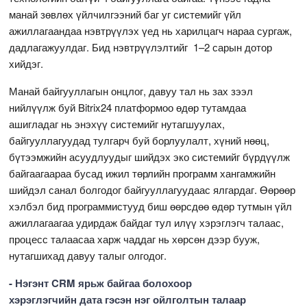
манай зөвлөх үйлчилгээний баг уг системийг үйл
ажиллагаандаа нэвтрүүлэх үед нь харилцагч нараа сургаж,
дадлагажуулдаг. Бид нэвтрүүлэлтийг 1–2 сарын дотор
хийдэг.
Манай байгууллагын онцлог, давуу тал нь зах зээл
нийлүүлж буй Bitrix24 платформоо өдөр тутамдаа
ашигладаг нь энэхүү системийг нутагшуулах,
байгууллагуудад тулгарч буй борлуулалт, хүний нөөц,
бүтээмжийн асуудлуудыг шийдэх эко системийг бүрдүүлж
байгаагаараа бусад ижил төрлийн программ хангамжийн
шийдэл санал болгодог байгууллагуудаас ялгардаг. Өөрөөр
хэлбэл бид программистууд биш өөрсдөө өдөр тутмын үйл
ажиллагаагаа удирдаж байдаг тул илүү хэрэглэгч талаас,
процесс талаасаа харж чаддаг нь хөрсөн дээр бууж,
нутагшихад давуу талыг олгодог.
- Нэгэнт CRM ярьж байгаа болохоор
хэрэглэгчийн дата гэсэн нэг ойлголтын талаар