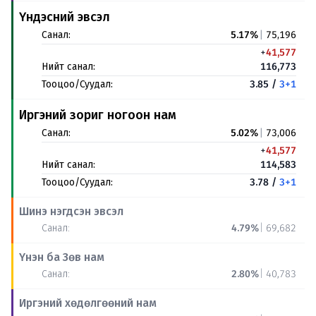
Үндэсний эвсэл
Санал:
5.17%
|
75,196
+
41,577
Нийт санал:
116,773
Тооцоо/Суудал:
3.85 /
3+1
Иргэний зориг ногоон нам
Санал:
5.02%
|
73,006
+
41,577
Нийт санал:
114,583
Тооцоо/Суудал:
3.78 /
3+1
Шинэ нэгдсэн эвсэл
Санал:
4.79%
|
69,682
Үнэн ба Зөв нам
Санал:
2.80%
|
40,783
Иргэний хөдөлгөөний нам