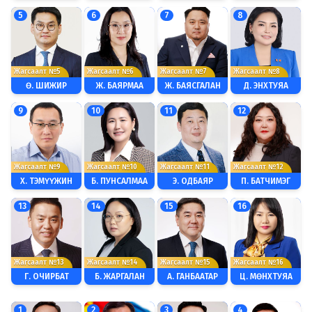
5
6
7
8
Жагсаалт №5
Жагсаалт №6
Жагсаалт №7
Жагсаалт №8
Ө. ШИЖИР
Ж. БАЯРМАА
Ж. БАЯСГАЛАН
Д. ЭНХТУЯА
9
10
11
12
Жагсаалт №9
Жагсаалт №10
Жагсаалт №11
Жагсаалт №12
Х. ТЭМҮҮЖИН
Б. ПУНСАЛМАА
Э. ОДБАЯР
П. БАТЧИМЭГ
13
14
15
16
Жагсаалт №13
Жагсаалт №14
Жагсаалт №15
Жагсаалт №16
Г. ОЧИРБАТ
Б. ЖАРГАЛАН
А. ГАНБААТАР
Ц. МӨНХТУЯА
1
2
3
4