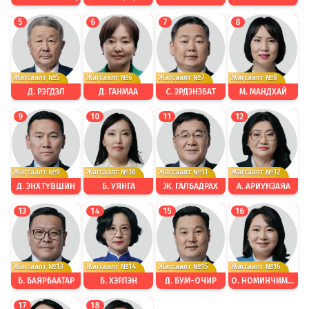
5
6
7
8
Жагсаалт №5
Жагсаалт №6
Жагсаалт №7
Жагсаалт №8
Д. РЭГДЭЛ
Д. ГАНМАА
С. ЭРДЭНЭБАТ
М. МАНДХАЙ
9
10
11
12
Жагсаалт №9
Жагсаалт №10
Жагсаалт №11
Жагсаалт №12
Д. ЭНХТҮВШИН
Б. УЯНГА
Ж. ГАЛБАДРАХ
А. АРИУНЗАЯА
13
14
15
16
Жагсаалт №13
Жагсаалт №14
Жагсаалт №15
Жагсаалт №16
Б. БАЯРБААТАР
Б. ХЭРЛЭН
Д. БУМ-ОЧИР
О. НОМИНЧИМЭГ
17
18