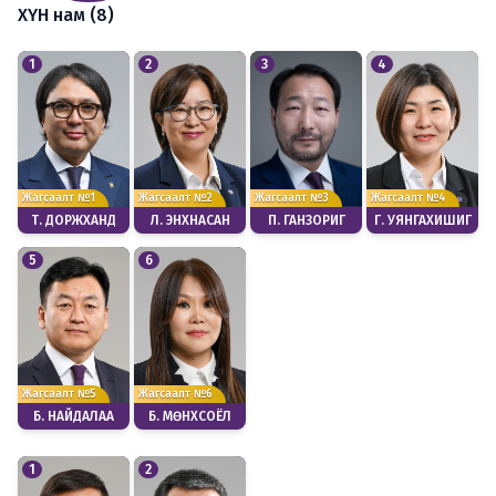
ХҮН нам (8)
1
2
3
4
Жагсаалт №1
Жагсаалт №2
Жагсаалт №3
Жагсаалт №4
Т. ДОРЖХАНД
Л. ЭНХНАСАН
П. ГАНЗОРИГ
Г. УЯНГАХИШИГ
5
6
Жагсаалт №5
Жагсаалт №6
Б. НАЙДАЛАА
Б. МӨНХСОЁЛ
1
2