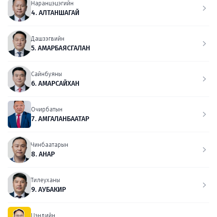
Наранцэцэгийн
4. АЛТАНШАГАЙ
Дашзэгвийн
5. АМАРБАЯСГАЛАН
Сайнбуяны
6. АМАРСАЙХАН
Очирбатын
7. АМГАЛАНБААТАР
Чинбаатарын
8. АНАР
Тилеуханы
9. АУБАКИР
Цэндийн