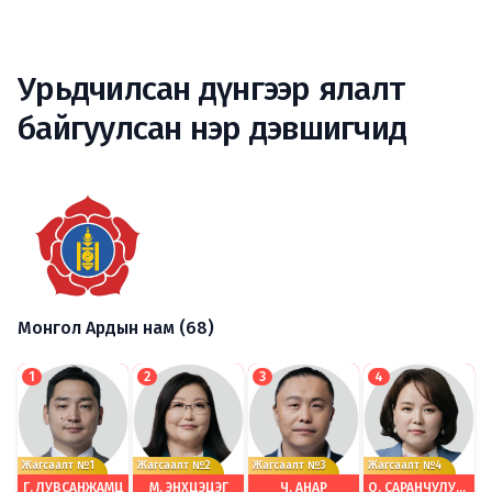
Урьдчилсан дүнгээр ялалт
байгуулсан нэр дэвшигчид
Монгол Ардын нам (68)
1
2
3
4
Жагсаалт №1
Жагсаалт №2
Жагсаалт №3
Жагсаалт №4
Г. ЛУВСАНЖАМЦ
М. ЭНХЦЭЦЭГ
Ч. АНАР
О. САРАНЧУЛУУН