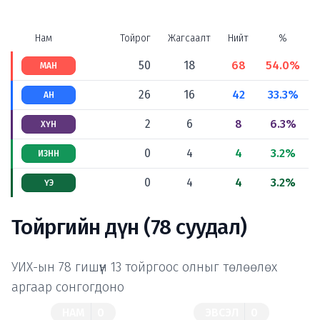
Нам
Тойрог
Жагсаалт
Нийт
%
50
18
68
54.0%
МАН
26
16
42
33.3%
АН
2
6
8
6.3%
ХҮН
0
4
4
3.2%
ИЗНН
0
4
4
3.2%
ҮЭ
Тойргийн дүн (78 суудал)
УИХ-ын 78 гишүүн 13 тойргоос олныг төлөөлөх
аргаар сонгогдоно
НАМ
0
ЭВСЭЛ
0