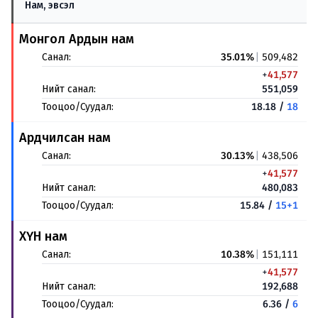
Нам, эвсэл
Монгол Ардын нам
Санал:
35.01%
|
509,482
+
41,577
Нийт санал:
551,059
Тооцоо/Суудал:
18.18 /
18
Ардчилсан нам
Санал:
30.13%
|
438,506
+
41,577
Нийт санал:
480,083
Тооцоо/Суудал:
15.84 /
15+1
ХҮН нам
Санал:
10.38%
|
151,111
+
41,577
Нийт санал:
192,688
Тооцоо/Суудал:
6.36 /
6