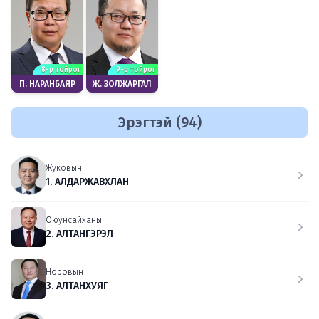
8-р тойрог
9-р тойрог
П. НАРАНБАЯР
Ж. ЗОЛЖАРГАЛ
Эрэгтэй (94)
Жуковын
1. АЛДАРЖАВХЛАН
Оюунсайханы
2. АЛТАНГЭРЭЛ
Норовын
3. АЛТАНХУЯГ