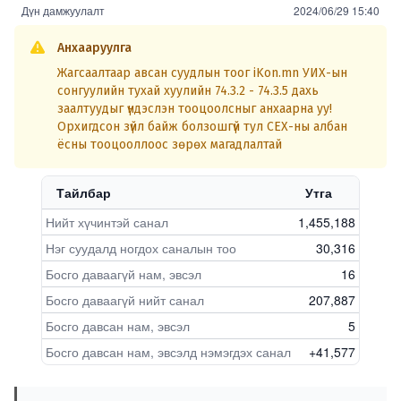
Дүн дамжуулалт
2024/06/29 15:40
Анхааруулга
Жагсаалтаар авсан суудлын тоог iKon.mn УИХ-ын
сонгуулийн тухай хуулийн 74.3.2 - 74.3.5 дахь
заалтуудыг үндэслэн тооцоолсныг анхаарна уу!
Орхигдсон зүйл байж болзошгүй тул СЕХ-ны албан
ёсны тооцооллоос зөрөх магадлалтай
Тайлбар
Утга
Нийт хүчинтэй санал
1,455,188
Нэг суудалд ногдох саналын тоо
30,316
Босго даваагүй нам, эвсэл
16
Босго даваагүй нийт санал
207,887
Босго давсан нам, эвсэл
5
Босго давсан нам, эвсэлд нэмэгдэх санал
+41,577