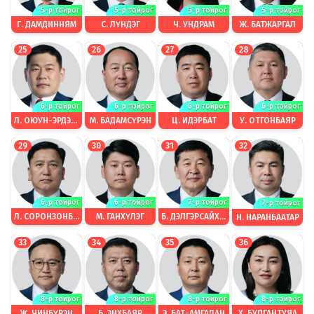
5-р тойрог
5-р тойрог
5-р тойрог
5-р тойрог
С. ЛҮНДЭГ
Г. ДАМДИННЯМ
Ч. УНДРАМ
Ж. БАТЖАРГАЛ
25
26
27
28
6-р тойрог
6-р тойрог
6-р тойрог
6-р тойрог
Л. ОЮУН-ЭРДЭНЭ
М. БАДАМСҮРЭН
Ц. ИДЭРБАТ
У. ОТГОНБАЯР
29
30
31
32
6-р тойрог
6-р тойрог
7-р тойрог
7-р тойрог
Л. СОРОНЗОНБОЛД
М. ГАНХҮЛЭГ
Б. ДЭЛГЭРСАЙХАН
Н. НАРАНБААТАР
33
34
35
36
8-р тойрог
8-р тойрог
8-р тойрог
8-р тойрог
Ж. ЧИНБҮРЭН
Б. ЭНХБАЯР
Э. БАТ-АМГАЛАН
Х. БУЛГАНТУЯА