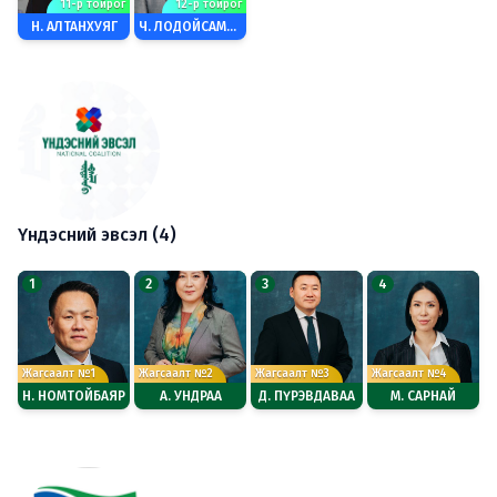
11-р тойрог
12-р тойрог
Н. АЛТАНХУЯГ
Ч. ЛОДОЙСАМБУУ
Үндэсний эвсэл (4)
1
2
3
4
Жагсаалт №1
Жагсаалт №2
Жагсаалт №3
Жагсаалт №4
Н. НОМТОЙБАЯР
А. УНДРАА
Д. ПҮРЭВДАВАА
М. САРНАЙ