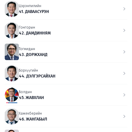
Цэрэнпилийн
41. ДАВААСҮРЭН
Гонгорын
42. ДАМДИННЯМ
Тогмидын
43. ДОРЖХАНД
Борхүүгийн
44. ДЭЛГЭРСАЙХАН
Болдын
45. ЖАВХЛАН
Хажекберийн
46. ЖАНГАБЫЛ