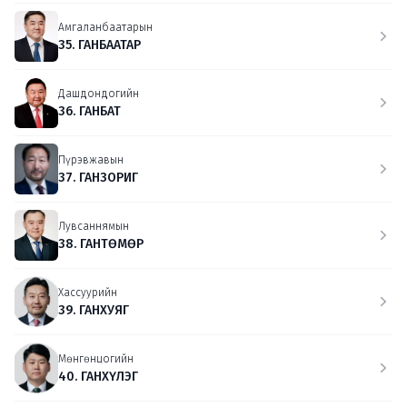
Амгаланбаатарын
35. ГАНБААТАР
Дашдондогийн
36. ГАНБАТ
Пүрэвжавын
37. ГАНЗОРИГ
Лувсаннямын
38. ГАНТӨМӨР
Хассуурийн
39. ГАНХУЯГ
Мөнгөнцогийн
40. ГАНХҮЛЭГ