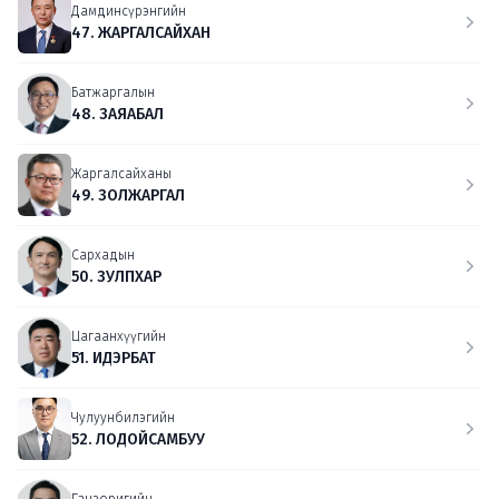
Дамдинсүрэнгийн
47. ЖАРГАЛСАЙХАН
Батжаргалын
48. ЗАЯАБАЛ
Жаргалсайханы
49. ЗОЛЖАРГАЛ
Сархадын
50. ЗУЛПХАР
Цагаанхүүгийн
51. ИДЭРБАТ
Чулуунбилэгийн
52. ЛОДОЙСАМБУУ
Ганзоригийн