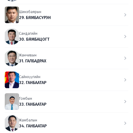
Шинэбаярын
29. БЯМБАСҮРЭН
Сандагийн
30. БЯМБАЦОГТ
Жанчивын
31. ГАЛБАДРАХ
Сайнхүүгийн
32. ГАНБААТАР
Гомбын
33. ГАНБААТАР
Жамбалын
34. ГАНБААТАР