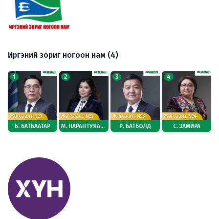
Иргэний зориг ногоон нам (4)
1
2
3
4
Жагсаалт №1
Жагсаалт №2
Жагсаалт №3
Жагсаалт №4
Б. БАТБААТАР
М. НАРАНТУЯА-НАРА
Р. БАТБОЛД
С. ЗАМИРА