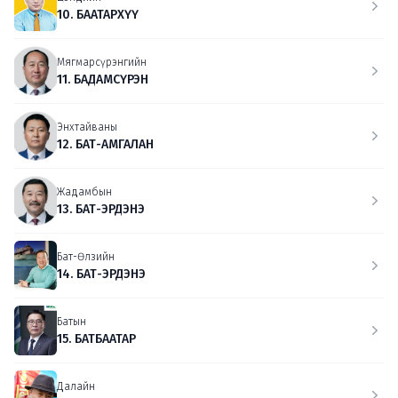
10. БААТАРХҮҮ
Мягмарсүрэнгийн
11. БАДАМСҮРЭН
Энхтайваны
12. БАТ-АМГАЛАН
Жадамбын
13. БАТ-ЭРДЭНЭ
Бат-Өлзийн
14. БАТ-ЭРДЭНЭ
Батын
15. БАТБААТАР
Далайн