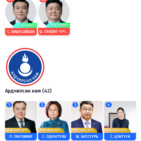
13-р тойрог
13-р тойрог
Ц. САНДАГ-ОЧИР
С. АМАРСАЙХАН
Ардчилсан нам (42)
1
2
3
4
Жагсаалт №1
Жагсаалт №2
Жагсаалт №3
Жагсаалт №4
Л. ГАНТӨМӨР
С. ОДОНТУЯА
Ж. БАТСУУРЬ
С. ЦЭНГҮҮН