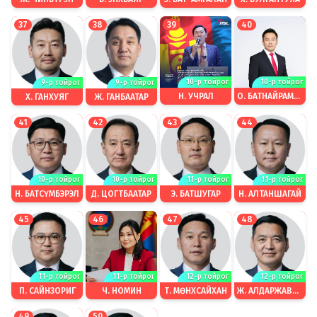
37
38
39
40
10-р тойрог
10-р тойрог
9-р тойрог
9-р тойрог
Н. УЧРАЛ
О. БАТНАЙРАМДАЛ
Х. ГАНХУЯГ
Ж. ГАНБААТАР
41
42
43
44
10-р тойрог
10-р тойрог
11-р тойрог
11-р тойрог
Н. БАТСҮМБЭРЭЛ
Д. ЦОГТБААТАР
Э. БАТШУГАР
Н. АЛТАНШАГАЙ
45
46
47
48
11-р тойрог
11-р тойрог
12-р тойрог
12-р тойрог
Ч. НОМИН
П. САЙНЗОРИГ
Т. МӨНХСАЙХАН
Ж. АЛДАРЖАВХЛАН
49
50