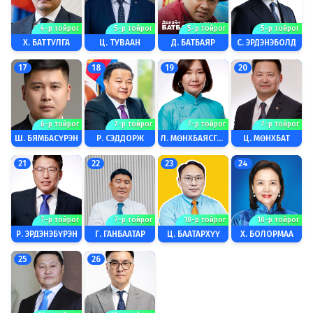
4-р тойрог
5-р тойрог
5-р тойрог
5-р тойрог
Х. БАТТУЛГА
Ц. ТУВААН
Д. БАТБАЯР
С. ЭРДЭНЭБОЛД
17
18
19
20
6-р тойрог
7-р тойрог
7-р тойрог
7-р тойрог
Ш. БЯМБАСҮРЭН
Р. СЭДДОРЖ
Л. МӨНХБАЯСГАЛАН
Ц. МӨНХБАТ
21
22
23
24
7-р тойрог
7-р тойрог
10-р тойрог
10-р тойрог
Р. ЭРДЭНЭБҮРЭН
Г. ГАНБААТАР
Ц. БААТАРХҮҮ
Х. БОЛОРМАА
25
26