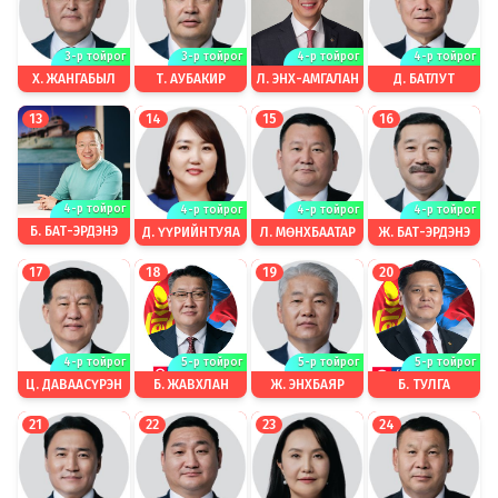
4-р тойрог
3-р тойрог
3-р тойрог
4-р тойрог
Л. ЭНХ-АМГАЛАН
Х. ЖАНГАБЫЛ
Т. АУБАКИР
Д. БАТЛУТ
13
14
15
16
4-р тойрог
4-р тойрог
4-р тойрог
4-р тойрог
Б. БАТ-ЭРДЭНЭ
Д. ҮҮРИЙНТУЯА
Л. МӨНХБААТАР
Ж. БАТ-ЭРДЭНЭ
17
18
19
20
5-р тойрог
5-р тойрог
4-р тойрог
5-р тойрог
Б. ЖАВХЛАН
Б. ТУЛГА
Ц. ДАВААСҮРЭН
Ж. ЭНХБАЯР
21
22
23
24