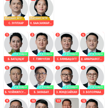
Жагсаалт №17
Жагсаалт №18
С. ЗУЛПХАР
Х. БААСАНЖАРГАЛ
1
2
3
4
1-р тойрог
1-р тойрог
2-р тойрог
2-р тойрог
Б. БАТЦЭЦЭГ
Г. ТЭМҮҮЛЭН
С. БЯМБАЦОГТ
Д. АМАРБАЯСГАЛАН
5
6
7
8
2-р тойрог
2-р тойрог
2-р тойрог
2-р тойрог
Б. ЧОЙЖИЛСҮРЭН
Б. ЗАЯАБАЛ
З. МЭНДСАЙХАН
Э. БОЛОРМАА
9
10
11
12