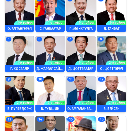
1-р тойрог
1-р тойрог
1-р тойрог
1-р тойрог
О. АЛТАНГЭРЭЛ
С. ГАНБААТАР
П. МӨНХТУЛГА
Д. ГАНБАТ
5
6
7
8
1-р тойрог
1-р тойрог
1-р тойрог
2-р тойрог
Г. ХОСБАЯР
Д. ЖАРГАЛСАЙХАН
Д. ЦОГТБААТАР
О. ЦОГТГЭРЭЛ
9
10
11
12
2-р тойрог
2-р тойрог
2-р тойрог
3-р тойрог
Б. ПҮРЭВДОРЖ
Б. ТҮВШИН
О. АМГАЛАНБААТАР
Б. БЕЙСЕН
13
14
15
16