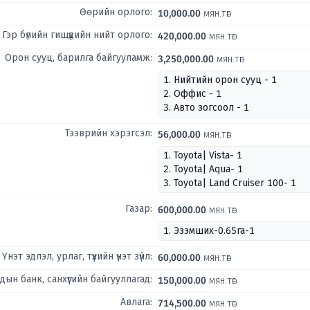
Өөрийн орлого:
10,000.00
мян.төг
Гэр бүлийн гишүүдийн нийт орлого:
420,000.00
мян.төг
Орон сууц, барилга байгууламж:
3,250,000.00
мян.төг
1. Нийтийн орон сууц - 1
2. Оффис - 1
3. Авто зогсоол - 1
Тээврийн хэрэгсэл:
56,000.00
мян.төг
1. Toyota| Vista- 1
2. Toyota| Aqua- 1
3. Toyota| Land Cruiser 100- 1
Газар:
600,000.00
мян.төг
1. Эзэмших-0.65га-1
Үнэт эдлэл, урлаг, түүхийн үнэт зүйл:
60,000.00
мян.төг
ын банк, санхүүгийн байгууллагад:
150,000.00
мян.төг
Авлага:
714,500.00
мян.төг