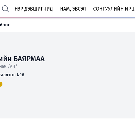
НЭР ДЭВШИГЧИД
НАМ, ЭВСЭЛ
СОНГУУЛИЙН ИРЦ
ойрог
ийн БАЯРМАА
нам /АН/
саалтын №6
н