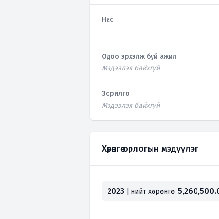
Нас
Одоо эрхэлж буй ажил
Мэдээлэл байхгүй
Зорилго
Мэдээлэл байхгүй
Хөрөнгө орлогын мэдүүлэг
2023
5,260,500
| нийт хөрөнгө: