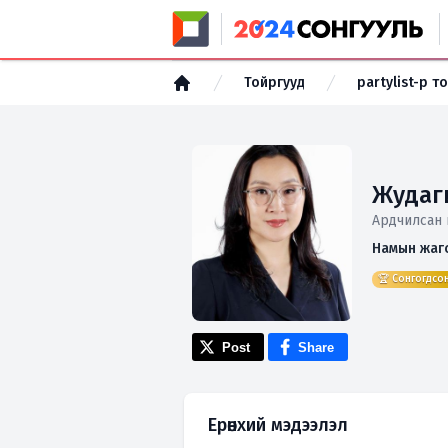
Тойргууд
partylist-р т
Жудаг
Ардчилсан 
Намын жаг
🏆 Сонгогдсо
Post
Share
Ерөнхий мэдээлэл