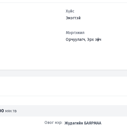
Хүйс
Эмэгтэй
Мэргэжил
Орчуулагч, Эрх зүйч
.00
мян.төг
Овог нэр:
Жудагийн БАЯРМАА