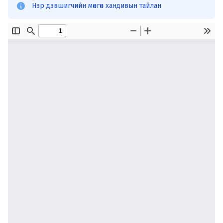
Нэр дэвшигчийн мөнгөн хандивын тайлан