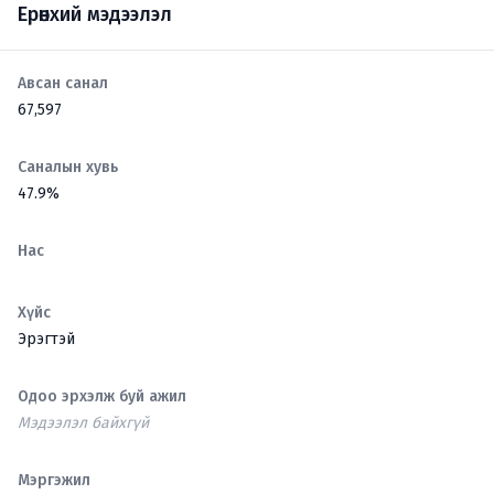
Ерөнхий мэдээлэл
Авсан санал
67,597
Саналын хувь
47.9%
Нас
Хүйс
Эрэгтэй
Одоо эрхэлж буй ажил
Мэдээлэл байхгүй
Мэргэжил