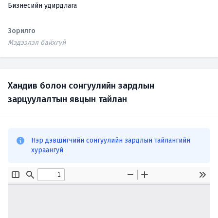
Бизнесийн удирдлага
Зорилго
Мэдээлэл байхгүй
Хандив болон сонгуулийн зардлын
зарцуулалтын явцын тайлан
Нэр дэвшигчийн сонгуулийн зардлын тайлангийн
хураангуй