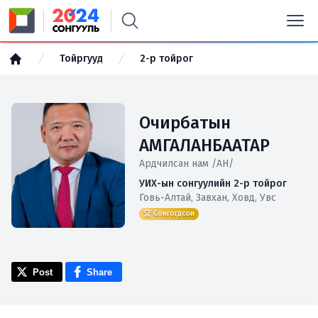
Тойргууд
2-р тойрог
Очирбатын
АМГАЛАНБААТАР
Ардчилсан нам /АН/
УИХ-ын сонгуулийн 2-р тойрог
Говь-Алтай, Завхан, Ховд, Увс
🏆 Сонгогдсон
Post
Share