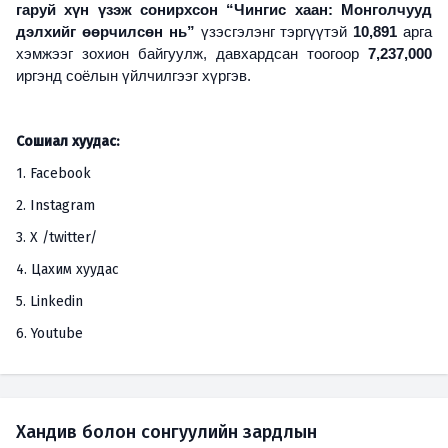
гаруй хүн үзэж сонирхсон “Чингис хаан: Монголчууд
дэлхийг өөрчилсөн нь”
үзэсгэлэнг тэргүүтэй
10,891
арга
хэмжээг зохион байгуулж, давхардсан тоогоор
7,237,000
иргэнд соёлын үйлчилгээг хүргэв.
Сошиал хуудас:
1.
Facebook
2.
Instagram
3.
X /twitter/
4.
Цахим хуудас
5.
Linkedin
6.
Youtube
Хандив болон сонгуулийн зардлын