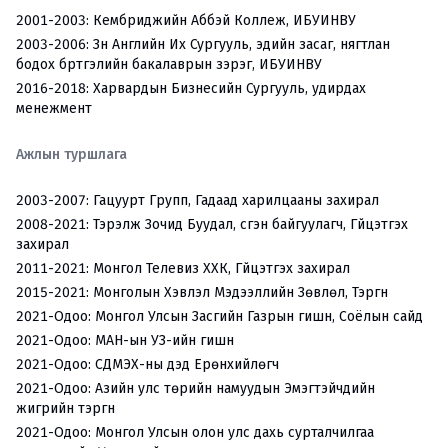
2001-2003:
Кембриджийн Аббэй Коллеж, ИБУИНВУ
2003-2006:
Зүүн Английн Их Сургууль, эдийн засаг, нягтлан
бодох бүртгэлийн бакалаврын зэрэг, ИБУИНВУ
2016-2018:
Харвардын Бизнесийн Сургууль, удирдах
менежмент
Ажлын туршлага
2003-2007:
Гацуурт Групп, Гадаад харилцааны захирал
2008-2021:
Тэрэлж Зочид Буудал, үүсгэн байгуулагч, Гүйцэтгэх
захирал
2011-2021:
Монгол Телевиз ХХК, Гүйцэтгэх захирал
2015-2021:
Монголын Хэвлэл Мэдээллийн Зөвлөл, Тэргүүн
2021-Одоо:
Монгол Улсын Засгийн Газрын гишүүн, Соёлын сайд
2021-Одоо:
МАН-ын УЗ-ийн гишүүн
2021-Одоо:
СДМЭХ-ны дэд Ерөнхийлөгч
2021-Одоо:
Азийн улс төрийн намуудын Эмэгтэйчүүдийн
жигүүрийн тэргүүн
2021-Одоо:
Монгол Улсын олон улс дахь сурталчилгаа