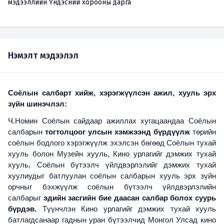
мэдээллийн Үндэсний хорооны дарга
Нэмэлт мэдээлэл
Соёлын салбарт хийж, хэрэгжүүлсэн ажил, хууль эрх
зүйн шинэчлэл:
Ч.Номин Соёлын сайдаар ажиллах хугацаандаа Соёлын
салбарын
тогтолцоог улсын хэмжээнд бүрдүүлж
төрийн
соёлын бодлого хэрэгжүүлж эхэлсэн бөгөөд Соёлын тухай
хууль болон Музейн хууль, Кино урлагийг дэмжих тухай
хууль, Соёлын бүтээлч үйлдвэрлэлийг дэмжих тухай
хуулиудыг батлуулан соёлын салбарын хууль эрх зүйн
орчныг бэхжүүлж соёлын бүтээлч үйлдвэрлэлийн
салбарыг
эдийн засгийн бие даасан салбар болох суурь
бүрдэв.
Түүнчлэн Кино урлагийг дэмжих тухай хууль
батлагдсанаар гаднын уран бүтээлчид Монгол Улсад кино