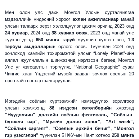
Мөн олон улс дахь Монгол Улсын сурталчилгаа
мэдээллийн үндэсний хороог
ахлан ажилласнаар
манай
улсын талаарх эерэг хэлэлцүүлэг цахим орчинд 2023 онд
24 хувиар
, 2024 онд
38 хувиар өсөж
, 2023 онд манай улс
түүхэн дээд
650 мянга гаруй
жуулчин хүлээн авч,
1.3
тэрбум ам.долларын
орлого олов. Түүнчлэн 2024 онд
зочлоход хамгийн тохиромжтой улсыг “Lonely Planet”-ийн
аялал жуулчлалын шинжээчид нэрлэсэн бөгөөд Монгол
Улс уг жагсаалтыг тэргүүлж,
“National Geographic”
суваг
Чингис хаан Үндэсний музейг заавал зочлох соёлын 20
орон зайн нэгээр шалгаруулав.
Иргэдийн соёлын хүртээмжийг нэмэгдүүлэх зорилгоор
улсын хэмжээнд
86 нэгдсэн хөтөлбөрийн
хүрээнд
“Нүүдэлчин” дэлхийн соёлын фестиваль, “Соёлын
бүтээлч сар”, “Музейн долоо хоног”, “
Art week
”,
“Соёлын сэргэлт”, “Соёлын эрхийн бичиг”, “Монгол
гэр үзэсгэлэн”
түүнчлэн БНФУ-ын Нант хотноо
250 мянга