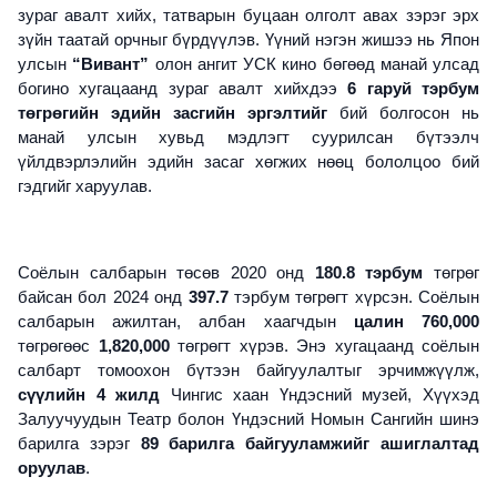
зураг авалт хийх, татварын буцаан олголт авах зэрэг эрх
зүйн таатай орчныг бүрдүүлэв. Үүний нэгэн жишээ нь Япон
улсын
“Вивант”
олон ангит УСК кино бөгөөд манай улсад
богино хугацаанд зураг авалт хийхдээ
6 гаруй тэрбум
төгрөгийн эдийн засгийн эргэлтийг
бий болгосон нь
манай улсын хувьд мэдлэгт суурилсан бүтээлч
үйлдвэрлэлийн эдийн засаг хөгжих нөөц бололцоо бий
гэдгийг харуулав.
Соёлын салбарын төсөв 2020 онд
180.8 тэрбум
төгрөг
байсан бол 2024 онд
397.7
тэрбум төгрөгт хүрсэн. Соёлын
салбарын ажилтан, албан хаагчдын
цалин 760,000
төгрөгөөс
1,820,000
төгрөгт хүрэв. Энэ хугацаанд соёлын
салбарт томоохон бүтээн байгуулалтыг эрчимжүүлж,
сүүлийн 4 жилд
Чингис хаан Үндэсний музей, Хүүхэд
Залуучуудын Театр болон Үндэсний Номын Сангийн шинэ
барилга зэрэг
89 барилга байгууламжийг ашиглалтад
оруулав
.