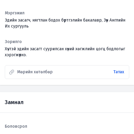
Мэргэжил
Эдийн засагч, нягтлан бодох бүртгэлийн бакалавр, Зүүн Английн
Их сургууль
Зорилго
Хүчтэй эдийн засагт суурилсан хүний хөгжлийн цогц бодлогыг
хэрэгжүүлнэ.
Мөрийн хөтөлбөр
Татах
Замнал
Боловсрол