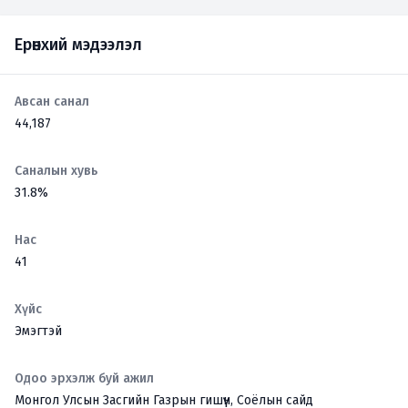
Ерөнхий мэдээлэл
Авсан санал
44,187
Саналын хувь
31.8%
Нас
41
Хүйс
Эмэгтэй
Одоо эрхэлж буй ажил
Монгол Улсын Засгийн Газрын гишүүн, Соёлын сайд