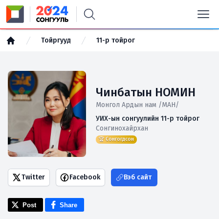
Тойргууд
11-р тойрог
Чинбатын НОМИН
Монгол Ардын нам /МАН/
УИХ-ын сонгуулийн 11-р тойрог
Сонгинохайрхан
🏆 Сонгогдсон
Twitter
Facebook
Вэб сайт
Post
Share