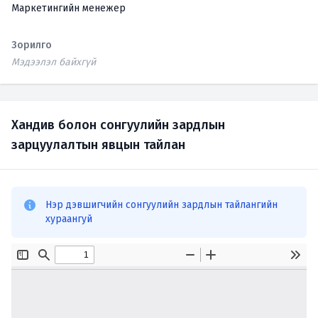
Маркетингийн менежер
Зорилго
Мэдээлэл байхгүй
Хандив болон сонгуулийн зардлын
зарцуулалтын явцын тайлан
Нэр дэвшигчийн сонгуулийн зардлын тайлангийн
хураангуй