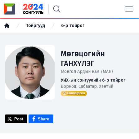
Тойргууд
6-р тойрог
Мөнгөнцогийн
ГАНХҮЛЭГ
Монгол Ардын нам /МАН/
УИХ-ын сонгуулийн 6-р тойрог
Дорнод, Сүхбаатар, Хэнтий
🏆 Сонгогдсон
Post
Share