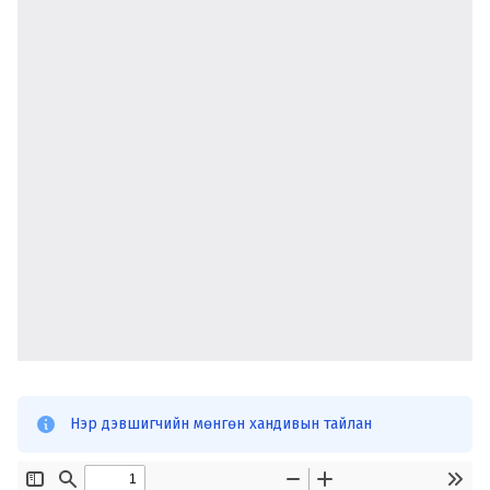
Нэр дэвшигчийн мөнгөн хандивын тайлан