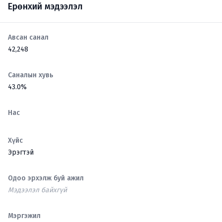
Ерөнхий мэдээлэл
Авсан санал
42,248
Саналын хувь
43.0%
Нас
Хүйс
Эрэгтэй
Одоо эрхэлж буй ажил
Мэдээлэл байхгүй
Мэргэжил