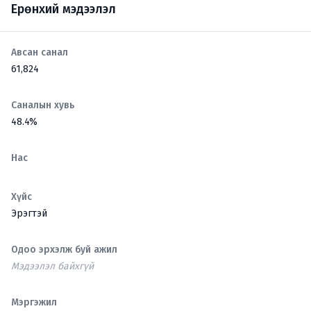
Ерөнхий мэдээлэл
Авсан санал
61,824
Саналын хувь
48.4%
Нас
Хүйс
Эрэгтэй
Одоо эрхэлж буй ажил
Мэдээлэл байхгүй
Мэргэжил