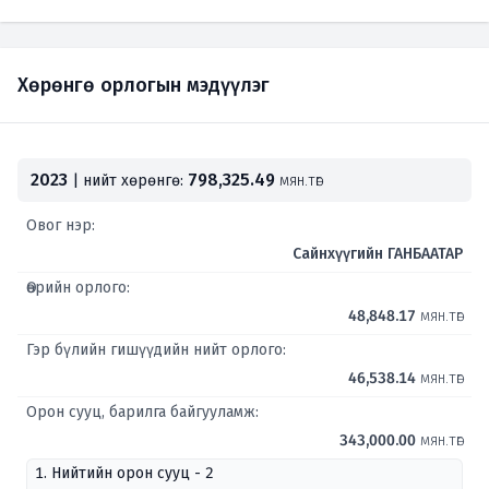
Хөрөнгө орлогын мэдүүлэг
2023
798,325.49
| нийт хөрөнгө:
мян.төг
Овог нэр:
Сайнхүүгийн ГАНБААТАР
Өөрийн орлого:
48,848.17
мян.төг
Гэр бүлийн гишүүдийн нийт орлого:
46,538.14
мян.төг
Орон сууц, барилга байгууламж:
343,000.00
мян.төг
1. Нийтийн орон сууц - 2