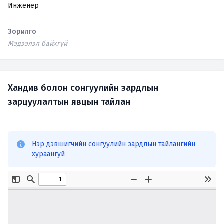
Инженер
Зорилго
Мэдээлэл байхгүй
Хандив болон сонгуулийн зардлын
зарцуулалтын явцын тайлан
Нэр дэвшигчийн сонгуулийн зардлын тайлангийн
хураангуй