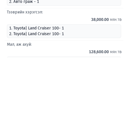
2. Авто граж - 1
Тээврийн хэрэгсэл:
38,000.00
мян.төг
1. Toyota| Land Cruiser 100- 1
2. Toyota| Land Cruiser 100- 1
Мал, аж ахуй:
128,600.00
мян.төг
1. Үхэр-60
2. Хурдан удмын адуу-16
3. Хонь-100
Үнэт эдлэл, урлаг, түүхийн үнэт зүйл:
36,000.00
мян.төг
Дотоодын банк, санхүүгийн байгууллагад:
2,856.80
мян.төг
Бэлэн мөнгө нийт дүн:
5,782.38
мян.төг