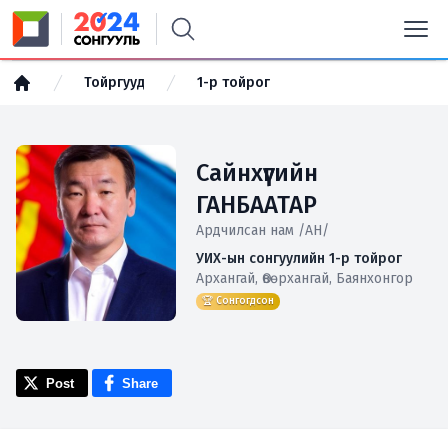
Тойргууд
1-р тойрог
Сайнхүүгийн
ГАНБААТАР
Ардчилсан нам /АН/
УИХ-ын сонгуулийн 1-р тойрог
Архангай, Өвөрхангай, Баянхонгор
🏆 Сонгогдсон
Post
Share