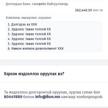
Дотоодын банк, санхүүгийн байгууллагад:
262,440.19
мян.төг
Компани, нөхөрлөл, хоршоо:
1. Дэлгэрэх аз ХХК
2. Эрдэнэс таван толгой ХК
3. Эрдэнэс таван толгой ХК
4. Эрдэнэс таван толгой ХК
5. Эрдэнэс таван толгой ХК
6. Нимон жипиэн девелопмент ХХК
Хэрхэн мэдээллээ оруулах вэ?
Та мэдээллээ дэлгэрэнгүй оруулах, зургаа солих бол
80441889
болон
info@ikon.mn
хаягаар холбогдоорой.