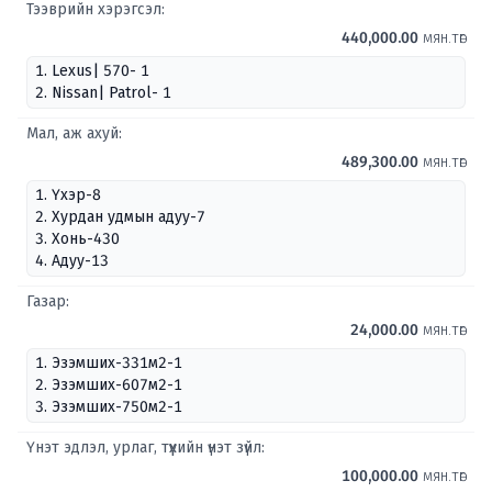
Тээврийн хэрэгсэл:
440,000.00
мян.төг
1. Lexus| 570- 1
2. Nissan| Patrol- 1
Мал, аж ахуй:
489,300.00
мян.төг
1. Үхэр-8
2. Хурдан удмын адуу-7
3. Хонь-430
4. Адуу-13
Газар:
24,000.00
мян.төг
1. Эзэмших-331м2-1
2. Эзэмших-607м2-1
3. Эзэмших-750м2-1
Үнэт эдлэл, урлаг, түүхийн үнэт зүйл:
100,000.00
мян.төг