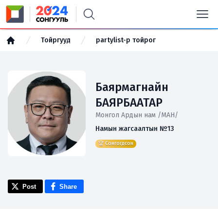
Тойргууд
partylist-р тойрог
Баярмагнайн
БАЯРБААТАР
Монгол Ардын нам /МАН/
Намын жагсаалтын №13
🏆 Сонгогдсон
Post
Share