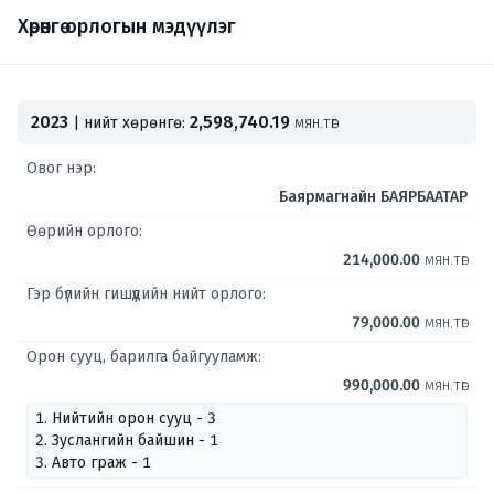
Хөрөнгө орлогын мэдүүлэг
2023
2,598,740.19
| нийт хөрөнгө:
мян.төг
Овог нэр:
Баярмагнайн БАЯРБААТАР
Өөрийн орлого:
214,000.00
мян.төг
Гэр бүлийн гишүүдийн нийт орлого:
79,000.00
мян.төг
Орон сууц, барилга байгууламж:
990,000.00
мян.төг
1. Нийтийн орон сууц - 3
2. Зуслангийн байшин - 1
3. Авто граж - 1