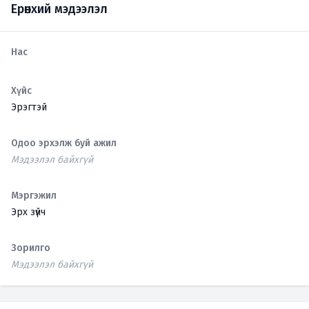
Ерөнхий мэдээлэл
Нас
Хүйс
Эрэгтэй
Одоо эрхэлж буй ажил
Мэдээлэл байхгүй
Мэргэжил
Эрх зүйч
Зорилго
Мэдээлэл байхгүй