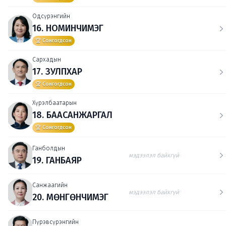
Одсүрэнгийн
16. НОМИНЧИМЭГ
🏆 Сонгогдсон
Сархадын
17. ЗУЛПХАР
🏆 Сонгогдсон
Хүрэлбаатарын
18. БААСАНЖАРГАЛ
🏆 Сонгогдсон
Ганболдын
мэдээлэл байхгүй
19. ГАНБАЯР
Санжаагийн
мэдээлэл байхгүй
20. МӨНГӨНЧИМЭГ
Пүрэвсүрэнгийн