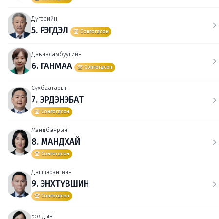
Дүгэрийн
5. РЭГДЭЛ
🏆 Сонгогдсон
Даваасамбуугийн
6. ГАНМАА
🏆 Сонгогдсон
Сүхбаатарын
7. ЭРДЭНЭБАТ
🏆 Сонгогдсон
Мэндбаярын
8. МАНДХАЙ
🏆 Сонгогдсон
Дашцэрэнгийн
9. ЭНХТҮВШИН
🏆 Сонгогдсон
Болдын