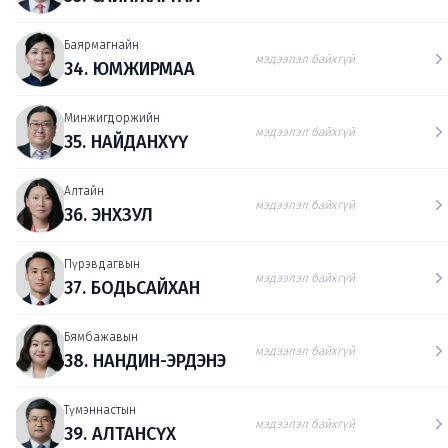
Баярмагнайн
мэдээлэл байхгүй
34. ЮМЖИРМАА
Минжигдоржийн
мэдээлэл байхгүй
35. НАЙДАНХҮҮ
Алтайн
мэдээлэл байхгүй
36. ЭНХЗУЛ
Пүрэвдагвын
мэдээлэл байхгүй
37. БОДЬСАЙХАН
Бямбажавын
мэдээлэл байхгүй
38. НАНДИН-ЭРДЭНЭ
Түмэннастын
мэдээлэл байхгүй
39. АЛТАНСҮХ