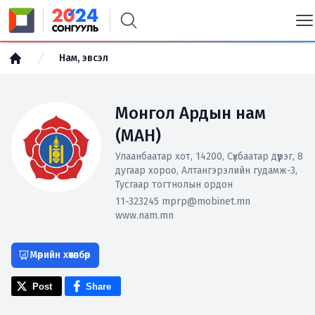
Нам, эвсэл
Монгол Ардын нам
(МАН)
Улаанбаатар хот, 14200, Сүхбаатар дүүрэг, 8
дугаар хороо, Алтангэрэлийн гудамж-3,
Тусгаар тогтнолын ордон
11-323245 mprp@mobinet.mn
www.nam.mn
Мөрийн хөтөлбөр
Post
Share