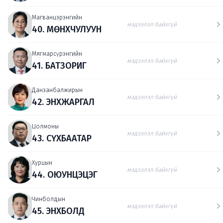
Магванцэрэнгийн
мэдээлэл байхгүй
40. МӨНХЧУЛУУН
Мягмарсүрэнгийн
мэдээлэл байхгүй
41. БАТЗОРИГ
Данзанбалжирын
мэдээлэл байхгүй
42. ЭНХЖАРГАЛ
Цолмоны
мэдээлэл байхгүй
43. СҮХБААТАР
Хурцын
мэдээлэл байхгүй
44. ОЮУНЦЭЦЭГ
Чинболдын
мэдээлэл байхгүй
45. ЭНХБОЛД