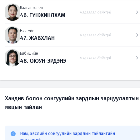
Баасанжавын
мэдээлэл байхгүй
46. ГҮНЖИНЛХАМ
Нэргүйн
мэдээлэл байхгүй
47. ЖАВХЛАН
Бибишийн
мэдээлэл байхгүй
48. ОЮУН-ЭРДЭНЭ
Хандив болон сонгуулийн зардлын зарцуулалтын
явцын тайлан
Нам, эвслийн сонгуулийн зардлын тайлангийн
хураангуй