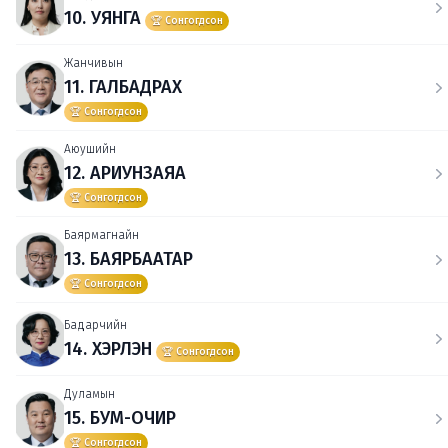
10. УЯНГА
🏆 Сонгогдсон
Жанчивын
11. ГАЛБАДРАХ
🏆 Сонгогдсон
Аюушийн
12. АРИУНЗАЯА
🏆 Сонгогдсон
Баярмагнайн
13. БАЯРБААТАР
🏆 Сонгогдсон
Бадарчийн
14. ХЭРЛЭН
🏆 Сонгогдсон
Дуламын
15. БУМ-ОЧИР
🏆 Сонгогдсон