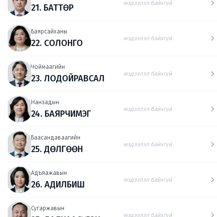
мэдээлэл байхгүй
21. БАТТӨР
Баярсайханы
мэдээлэл байхгүй
22. СОЛОНГО
Чоймаагийн
мэдээлэл байхгүй
23. ЛОДОЙРАВСАЛ
Нанзадын
мэдээлэл байхгүй
24. БАЯРЧИМЭГ
Баасандаваагийн
мэдээлэл байхгүй
25. ДӨЛГӨӨН
Адъяажавын
мэдээлэл байхгүй
26. АДИЛБИШ
Сугаржавын
мэдээлэл байхгүй