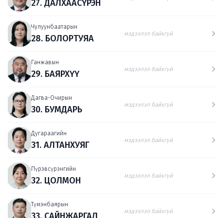
27. ДАЛХААСҮРЭН
Чулуунбаатарын
мэдээлэл байхгүй
28. БОЛОРТУЯА
Ганжавын
мэдээлэл байхгүй
29. БАЯРХҮҮ
Дагва-Очирын
мэдээлэл байхгүй
30. БУМДАРЬ
Дугараагийн
мэдээлэл байхгүй
31. АЛТАНХУЯГ
Пүрэвсүрэнгийн
мэдээлэл байхгүй
32. ЦОЛМОН
Түмэнбаярын
мэдээлэл байхгүй
33. САЙНЖАРГАЛ