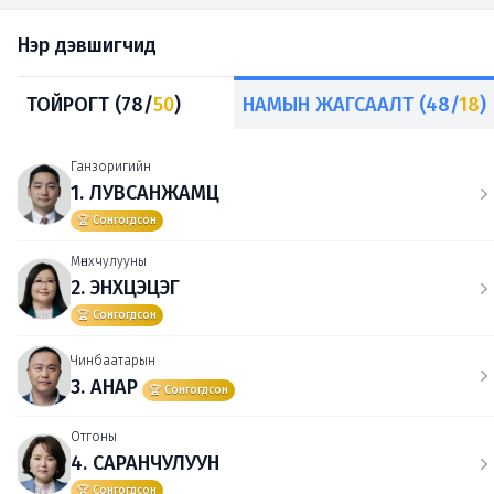
Нэр дэвшигчид
ТОЙРОГТ (78/
50
)
НАМЫН ЖАГСААЛТ (48/
18
)
Ганзоригийн
1. ЛУВСАНЖАМЦ
🏆 Сонгогдсон
Мөнхчулууны
2. ЭНХЦЭЦЭГ
🏆 Сонгогдсон
Чинбаатарын
3. АНАР
🏆 Сонгогдсон
Отгоны
4. САРАНЧУЛУУН
🏆 Сонгогдсон