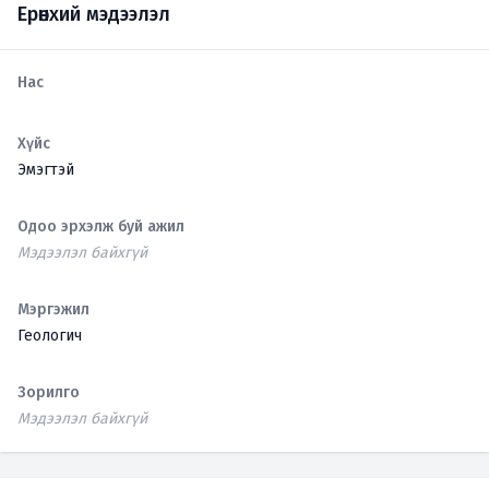
Ерөнхий мэдээлэл
Нас
Хүйс
Эмэгтэй
Одоо эрхэлж буй ажил
Мэдээлэл байхгүй
Мэргэжил
Геологич
Зорилго
Мэдээлэл байхгүй