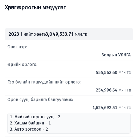
Хөрөнгө орлогын мэдүүлэг
2023
3,049,533.71
| нийт хөрөнгө:
мян.төг
Овог нэр:
Болдын УЯНГА
Өөрийн орлого:
555,562.60
мян.төг
Гэр бүлийн гишүүдийн нийт орлого:
254,996.64
мян.төг
Орон сууц, барилга байгууламж:
1,624,692.51
мян.төг
1. Нийтийн орон сууц - 2
2. Хашаа байшин - 1
3. Авто зогсоол - 2