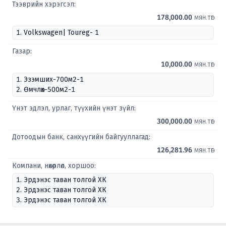
Тээврийн хэрэгсэл:
178,000.00
мян.төг
1. Volkswagen| Toureg- 1
Газар:
10,000.00
мян.төг
1. Эзэмших-700м2-1
2. Өмчлөх-500м2-1
Үнэт эдлэл, урлаг, түүхийн үнэт зүйл:
300,000.00
мян.төг
Дотоодын банк, санхүүгийн байгууллагад:
126,281.96
мян.төг
Компани, нөхөрлөл, хоршоо:
1. Эрдэнэс таван толгой ХК
2. Эрдэнэс таван толгой ХК
3. Эрдэнэс таван толгой ХК