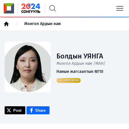
Монгол Ардын нам
Болдын УЯНГА
Монгол Ардын нам /МАН/
Намын жагсаалтын №10
🏆 Сонгогдсон
Post
Share