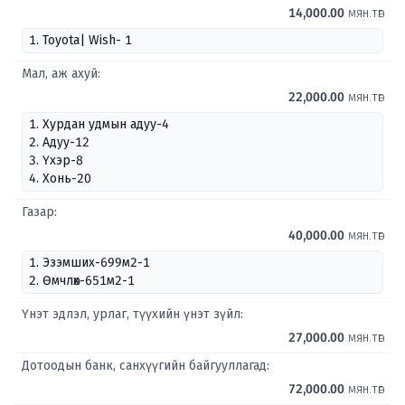
14,000.00
мян.төг
1. Toyota| Wish- 1
Мал, аж ахуй:
22,000.00
мян.төг
1. Хурдан удмын адуу-4
2. Адуу-12
3. Үхэр-8
4. Хонь-20
Газар:
40,000.00
мян.төг
1. Эзэмших-699м2-1
2. Өмчлөх-651м2-1
Үнэт эдлэл, урлаг, түүхийн үнэт зүйл:
27,000.00
мян.төг
Дотоодын банк, санхүүгийн байгууллагад:
72,000.00
мян.төг