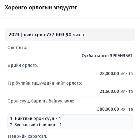
Хөрөнгө орлогын мэдүүлэг
2023
737,603.90
| нийт хөрөнгө:
мян.төг
Овог нэр:
Сүхбаатарын ЭРДЭНЭБАТ
Өөрийн орлого:
28,000.00
мян.төг
Гэр бүлийн гишүүдийн нийт орлого:
21,600.00
мян.төг
Орон сууц, барилга байгууламж:
380,000.00
мян.төг
1. Нийтийн орон сууц - 1
2. Зуслангийн байшин - 1
Тээврийн хэрэгсэл: