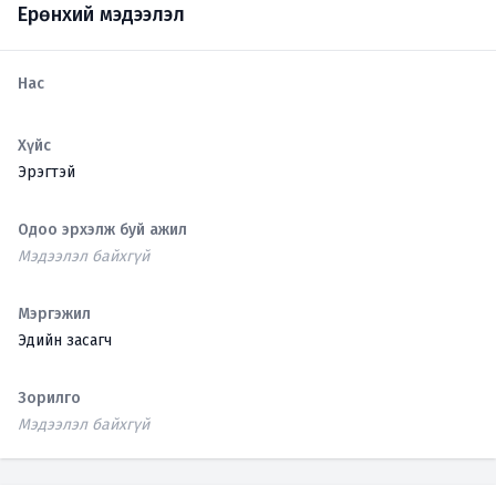
Ерөнхий мэдээлэл
Нас
Хүйс
Эрэгтэй
Одоо эрхэлж буй ажил
Мэдээлэл байхгүй
Мэргэжил
Эдийн засагч
Зорилго
Мэдээлэл байхгүй