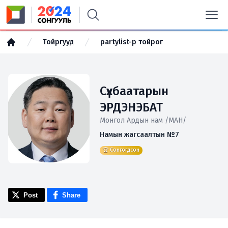
Тойргууд
partylist-р тойрог
Сүхбаатарын
ЭРДЭНЭБАТ
Монгол Ардын нам /МАН/
Намын жагсаалтын №7
🏆 Сонгогдсон
Post
Share