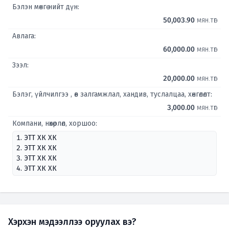
Бэлэн мөнгө нийт дүн:
50,003.90
мян.төг
Авлага:
60,000.00
мян.төг
Зээл:
20,000.00
мян.төг
Бэлэг, үйлчилгээ , өв залгамжлал, хандив, туслалцаа, хөнгөлөлт:
3,000.00
мян.төг
Компани, нөхөрлөл, хоршоо:
1. ЭТТ ХК ХК
2. ЭТТ ХК ХК
3. ЭТТ ХК ХК
4. ЭТТ ХК ХК
Хэрхэн мэдээллээ оруулах вэ?