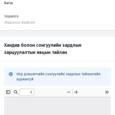
Багш
Зорилго
Мэдээлэл байхгүй
Хандив болон сонгуулийн зардлын
зарцуулалтын явцын тайлан
Нэр дэвшигчийн сонгуулийн зардлын тайлангийн
хураангуй