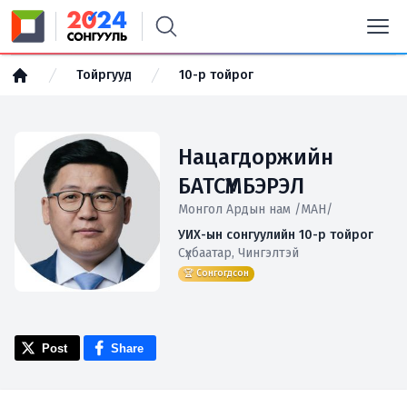
Тойргууд
10-р тойрог
Нацагдоржийн
БАТСҮМБЭРЭЛ
Монгол Ардын нам /МАН/
УИХ-ын сонгуулийн 10-р тойрог
Сүхбаатар, Чингэлтэй
🏆 Сонгогдсон
Post
Share