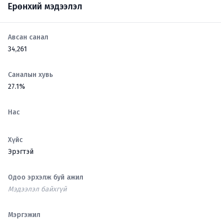
Ерөнхий мэдээлэл
Авсан санал
34,261
Саналын хувь
27.1%
Нас
Хүйс
Эрэгтэй
Одоо эрхэлж буй ажил
Мэдээлэл байхгүй
Мэргэжил