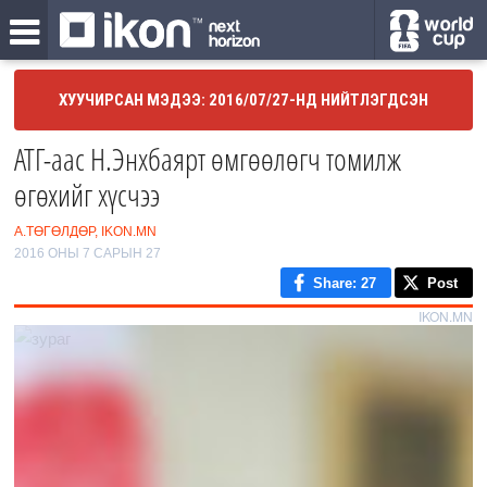
ХУУЧИРСАН МЭДЭЭ: 2016/07/27-НД НИЙТЛЭГДСЭН
АТГ-аас Н.Энхбаярт өмгөөлөгч томилж
өгөхийг хүсчээ
А.ТӨГӨЛДӨР, IKON.MN
2016 ОНЫ 7 САРЫН 27
Share
: 27
Post
IKON.MN