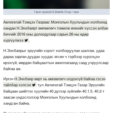
Гэрэл зургийг Б.Бямба-Очир / mpa
Авлигатай Тэмцэх Газраас Монголын Хуульчдын холбоонд
хандан Н.Энхбаярт өмгөөлөгч томилж өгөхийг хүссэн албан
бичгийг 2016 оны долоодугаар сарын 26-ны өдөр
хүргүүлжээ
.
Н.Энхбаярыг эрүүгийн хэрэгт холбогдуулан шалгаж, удаа
дараа зарлан дуудах хуудас өгсөн ч тэрбээр хүрэлцэн
ирэхгүй, мөрдөн байцаалтын ажиллагаанд саад учруулсаар
байгаа аж.
Иргэн
Н.Энхбаяр өөрт нь өмгөөлөгч олдохгүй байгаа гэсэн
тайлбар хэлсэн
тул Авлигатай Тэмцэх Газар Эрүүгийн
байцаан шийтгэх хуулийн 40 дүгээр зүйлийн 40.1.5, 40.2-т
заасан үндэслэлээр Монголын Хуульчдын холбоонд
хандсан байна.