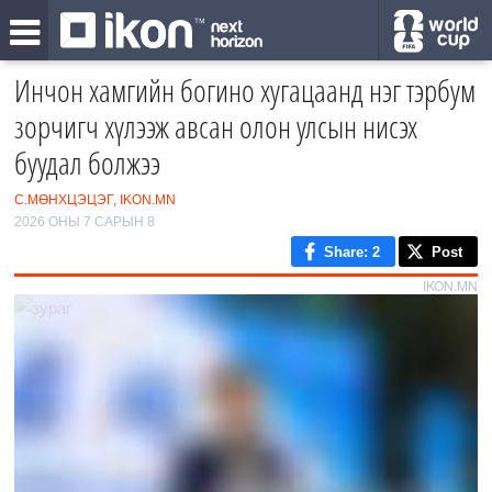
Инчон хамгийн богино хугацаанд нэг тэрбум
зорчигч хүлээж авсан олон улсын нисэх
буудал болжээ
С.МӨНХЦЭЦЭГ, IKON.MN
2026 ОНЫ 7 САРЫН 8
Share
: 2
Post
IKON.MN