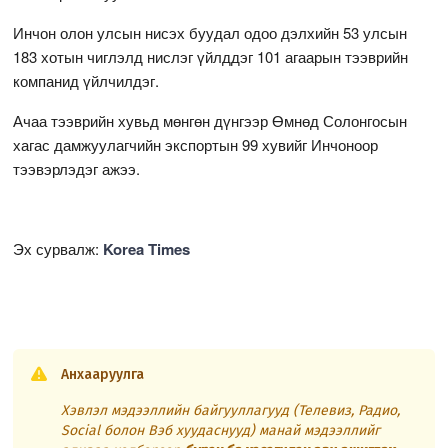
Инчон олон улсын нисэх буудал одоо дэлхийн 53 улсын
183 хотын чиглэлд нислэг үйлддэг 101 агаарын тээврийн
компанид үйлчилдэг.
Ачаа тээврийн хувьд мөнгөн дүнгээр Өмнөд Солонгосын
хагас дамжуулагчийн экспортын 99 хувийг Инчоноор
тээвэрлэдэг ажээ.
Эх сурвалж:
Korea Times
Анхааруулга
Хэвлэл мэдээллийн байгууллагууд (Телевиз, Радио,
Social болон Вэб хуудаснууд) манай мэдээллийг