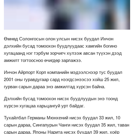
Өмнөд Солонгосын олон улсын нисэх буудал Инчон
дэлхийн бусад томоохон буудлуудаас хамгийн богино
хугацаанд нэг тэрбум зорчигч хүлээж авсан түүхэн дээд
амжилт тогтоосноо өчигдөр зарлажээ.
Инчон Айрпорт Корп компанийн мэдээлснээр тус буудал
2001 оны гуравдугаар сард нээгдсэнээсээ хойш 25 жил,
гурван сарын дараа энэ амжилтад хүрсэн байна.
Дэлхийн бусад томоохон нисэх буудлуудын энэ тоонд
хүрсэн хугацаа харьцангуй урт байдаг.
Тухайлбал Германы Мюнхений нисэх буудал 33 жил, 10
сарын дараа, Сингапурын Чанги нисэх буудал 35 жил, таван
сарын дараа, Японы Нарита нисэх буудал 39 жил, хоёр