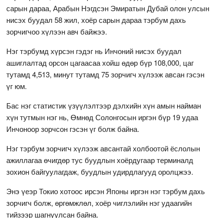
сарын дараа, Арабын Нэгдсэн Эмиратын Дубай олон улсын
нисэх буудал 58 жил, хоёр сарын дараа тэрбум дахь
зорчигчоо хүлээн авч байжээ.
Нэг тэрбумд хүрсэн гэдэг нь Инчоний нисэх буудал
ашиглалтад орсон цагаасаа хойш өдөр бүр 108,000, цаг
тутамд 4,513, минут тутамд 75 зорчигч хүлээж авсан гэсэн
үг юм.
Бас нэг статистик үзүүлэлтээр дэлхийн хүн амын найман
хүн тутмын нэг нь, Өмнөд Солонгосын иргэн бүр 19 удаа
Инчоноор зорчсон гэсэн үг болж байна.
Нэг тэрбум зорчигч хүлээж авсантай холбоотой ёслолын
ажиллагаа өчигдөр тус буудлын хоёрдугаар терминалд
зохион байгуулагдаж, буудлын удирдлагууд оролцжээ.
Энэ үеэр Токио хотоос ирсэн Японы иргэн нэг тэрбум дахь
зорчигч болж, өргөмжлөл, хоёр чиглэлийн нэг удаагийн
тийзээр шагнуулсан байна.