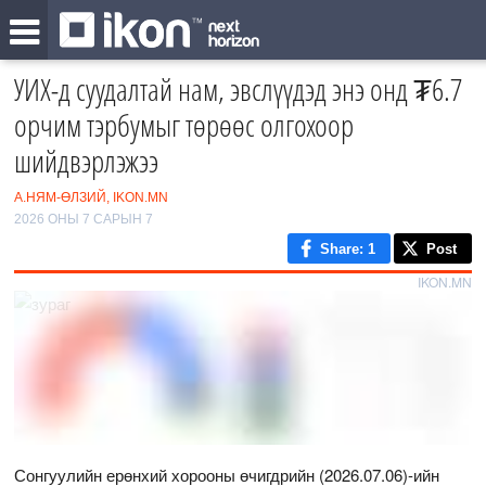
УИХ-д суудалтай нам, эвслүүдэд энэ онд ₮6.7
орчим тэрбумыг төрөөс олгохоор
шийдвэрлэжээ
А.НЯМ-ӨЛЗИЙ, IKON.MN
2026 ОНЫ 7 САРЫН 7
Share
: 1
Post
IKON.MN
Сонгуулийн ерөнхий хорооны өчигдрийн (2026.07.06)-ийн