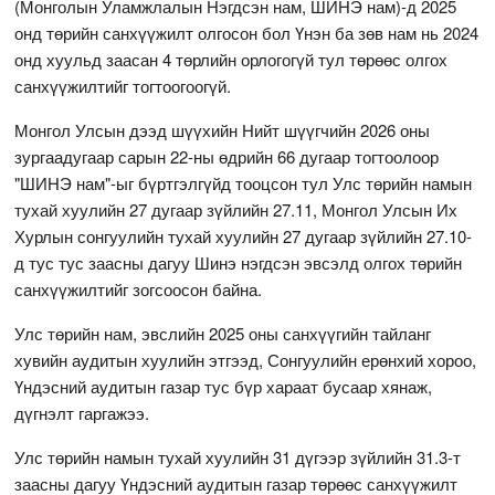
(Монголын Уламжлалын Нэгдсэн нам, ШИНЭ нам)-д 2025
онд төрийн санхүүжилт олгосон бол Үнэн ба зөв нам нь 2024
онд хуульд заасан 4 төрлийн орлогогүй тул төрөөс олгох
санхүүжилтийг тогтоогоогүй.
Монгол Улсын дээд шүүхийн Нийт шүүгчийн 2026 оны
зургаадугаар сарын 22-ны өдрийн 66 дугаар тогтоолоор
"ШИНЭ нам"-ыг бүртгэлгүйд тооцсон тул Улс төрийн намын
тухай хуулийн 27 дугаар зүйлийн 27.11, Монгол Улсын Их
Хурлын сонгуулийн тухай хуулийн 27 дугаар зүйлийн 27.10-
д тус тус заасны дагуу Шинэ нэгдсэн эвсэлд олгох төрийн
санхүүжилтийг зогсоосон байна.
Улс төрийн нам, эвслийн 2025 оны санхүүгийн тайланг
хувийн аудитын хуулийн этгээд, Сонгуулийн ерөнхий хороо,
Үндэсний аудитын газар тус бүр хараат бусаар хянаж,
дүгнэлт гаргажээ.
Улс төрийн намын тухай хуулийн 31 дүгээр зүйлийн 31.3-т
заасны дагуу Үндэсний аудитын газар төрөөс санхүүжилт