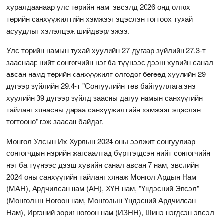
хуралдаанаар улс төрийн нам, эвсэлд 2026 онд олгох
төрийн санхүүжилтийн хэмжээг эцэслэн тогтоох тухай
асуудлыг хэлэлцэж шийдвэрлэжээ.
Улс төрийн намын тухай хуулийн 27 дугаар зүйлийн 27.3-т
зааснаар нийт сонгогчийн нэг ба түүнээс дээш хувийн санал
авсан намд төрийн санхүүжилт олгодог бөгөөд хуулийн 29
дүгээр зүйлийн 29.4-т "Сонгуулийн төв байгууллага энэ
хуулийн 39 дүгээр зүйлд заасны дагуу намын санхүүгийн
тайланг хянасны дараа санхүүжилтийн хэмжээг эцэслэн
тогтооно" гэж заасан байдаг.
Монгол Улсын Их Хурлын 2024 оны ээлжит сонгуулиар
сонгогчдын нэрийн жагсаалтад бүртгэгдсэн нийт сонгогчийн
нэг ба түүнээс дээш хувийн санал авсан 7 нам, эвслийн
2024 оны санхүүгийн тайланг хянаж Монгол Ардын Нам
(МАН), Ардчилсан нам (АН), ХҮН нам, "Үндэсний Эвсэл"
(Монголын Ногоон нам, Монголын Үндэсний Ардчилсан
Нам), Иргэний зориг ногоон нам (ИЗНН), Шинэ нэгдсэн эвсэл