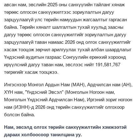
авсан нам, эвслийн 2025 оны санхүүгийн тайланг хянаж
төрөөс олгосон санхүүжилтээс зориулалтын дагуу
зарцуулаагүй улс төрийн намуудын жагсаалтыг гаргасан
байна. Төрийн хяналт шалгалтын тухай хуульд заасны
дагуу төрөөс олгосон санхүүжилтийг зориулалтын дагуу
зарцуулаагүй таван намаас 2026 онд олгох санхүүжилтийг
хасаж тооцож зөрчил арилгуулах тухай албан шаардлагыг
Үндэсний аудитын газраас Сонгуулийн ерөнхий хороонд
ирүүлсний дагуу таван нам, эвслээс нийт 191,581,767
төгрөгийг хасаж тооцжээ.
Ингэснээр Монгол Ардын Нам (МАН), Ардчилсан нам (АН),
ХҮН нам, "Үндэсний Эвсэл" (Монголын Ногоон нам,
Монголын Үндэсний Ардчилсан Нам), Иргэний зориг ногоон
нам (ИЗНН)-д 2026 онд төрийн санхүүжилтийг олгохоор
болсон байна.
Нам, эвсэлд олгох төрийн санхүүжилтийн хэмжээтэй
дараах холбоосоор танилцана уу.