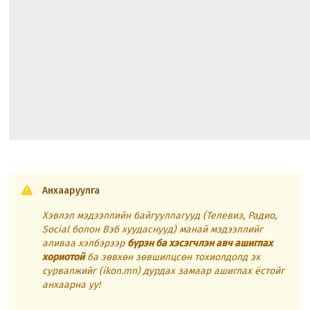
Анхааруулга
Хэвлэл мэдээллийн байгууллагууд (Телевиз, Радио,
Social болон Вэб хуудаснууд) манай мэдээллийг
аливаа хэлбэрээр
бүрэн ба хэсэгчлэн авч ашиглах
хориотой
ба зөвхөн зөвшилцсөн тохиолдолд эх
сурвалжийг (ikon.mn) дурдах замаар ашиглах ёстойг
анхаарна уу!