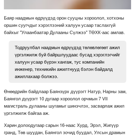
Баяр наадмын өдрүүдэд орон сууцны хороолол, хотхоны
оршин суугчдыг хэрэглээний халуун усаар таслахгүй
байхыг "Улаанбаатар Дулааны Сүлжээ" ТӨХК-аас амлав.
Тодруулбал наадмын өдрүүдэд төлөвлөгөөт ажил
үргэлжилж буй байршлуудаас бусад хэрэглэгчийг
халуун усаар бүрэн хангаж, тус компанийн
инженер, техникийн ажилтнууд бэлэн байдалд
ажиллахаар болжээ.
Өнөөдрийн байдлаар Баянзүрх дүүрэгт Натур, Нарны зам,
Баянгол дүүрэгт 10 дугаар хороолол орчмын 7 VII
магистраль дулааны шугамыг шинэчлэх, засварлаж ажил
үргэлжилж байгаа аж.
Харин долоодугаар сарын 16-наас Хурд, Эрэл, Жигүүр
гранд, Төв шуудан, Баянгол зочид буудал, Улсын драмын