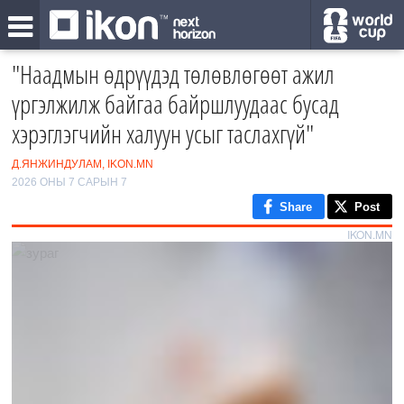
"Наадмын өдрүүдэд төлөвлөгөөт ажил
үргэлжилж байгаа байршлуудаас бусад
хэрэглэгчийн халуун усыг таслахгүй"
Д.ЯНЖИНДУЛАМ, IKON.MN
2026 ОНЫ 7 САРЫН 7
Share
Post
IKON.MN