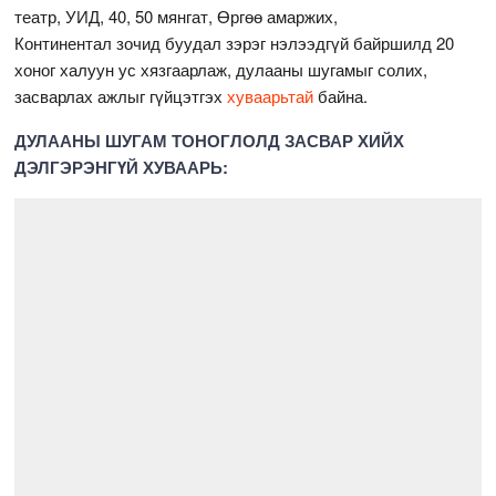
театр, УИД, 40, 50 мянгат, Өргөө амаржих,
Континентал зочид буудал зэрэг нэлээдгүй байршилд 20
хоног халуун ус хязгаарлаж, дулааны шугамыг солих,
засварлах ажлыг гүйцэтгэх
хуваарьтай
байна.
ДУЛААНЫ ШУГАМ ТОНОГЛОЛД ЗАСВАР ХИЙХ
ДЭЛГЭРЭНГҮЙ ХУВААРЬ: