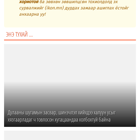
хориотой
ба зөвхөн зөвшилцсөн тохиолдолд эх
сурвалжийг (ikon.mn) дурдах замаар ашиглах ёстойг
анхаарна уу!
ЭНЭ ТУХАЙ ...
Дулааны шугамын засвар, шинэчлэл хийхдээ халуун усыг
хязгаарладаг ч товлосон хугацаандаа холбохгүй байна