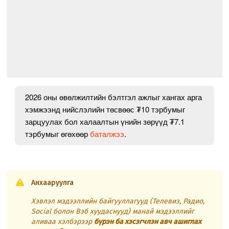
2026 оны өвөлжилтийн бэлтгэл ажлыг хангах арга
хэмжээнд нийслэлийн төсвөөс ₮10 тэрбумыг
зарцуулах бол халаалтын үнийн зөрүүд ₮7.1
тэрбумыг өгөхөөр
баталжээ
.
Анхааруулга
Хэвлэл мэдээллийн байгууллагууд (Телевиз, Радио,
Social болон Вэб хуудаснууд) манай мэдээллийг
аливаа хэлбэрээр
бүрэн ба хэсэгчлэн авч ашиглах